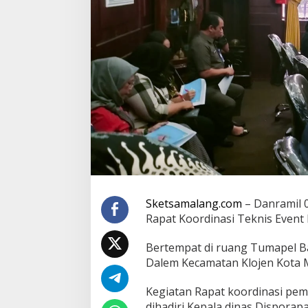
a
l
a
n
g
H
a
d
i
r
i
R
a
p
a
t
K
Sketsamalang.com
– Danramil 0
o
Rapat Koordinasi Teknis Event 
o
r
Bertempat di ruang Tumapel Ba
d
Dalem Kecamatan Klojen Kota M
i
n
a
Kegiatan Rapat koordinasi pe
s
dihadiri Kepala dinas Disporapa