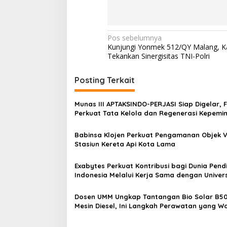
N
Pos sebelumnya
Kunjungi Yonmek 512/QY Malang, K
a
Tekankan Sinergisitas TNI-Polri
v
i
Posting Terkait
g
Munas III APTAKSINDO-PERJASI Siap Digelar, 
a
Perkuat Tata Kelola dan Regenerasi Kepemi
s
Babinsa Klojen Perkuat Pengamanan Objek Vi
i
Stasiun Kereta Api Kota Lama
p
o
Exabytes Perkuat Kontribusi bagi Dunia Pend
Indonesia Melalui Kerja Sama dengan Univers
s
Ciputra Surabaya
Dosen UMM Ungkap Tantangan Bio Solar B50
Mesin Diesel, Ini Langkah Perawatan yang Wa
Dilakukan