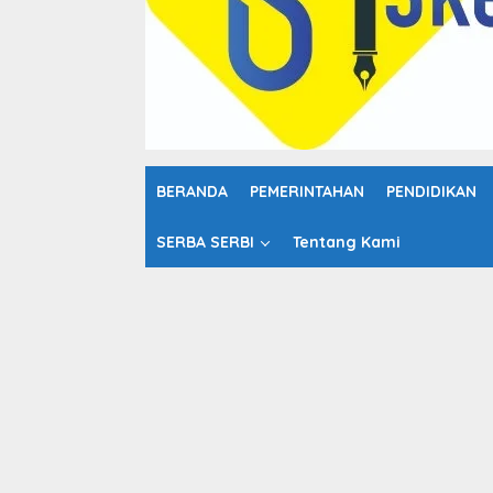
o
n
t
e
n
BERANDA
PEMERINTAHAN
PENDIDIKAN
SERBA SERBI
Tentang Kami