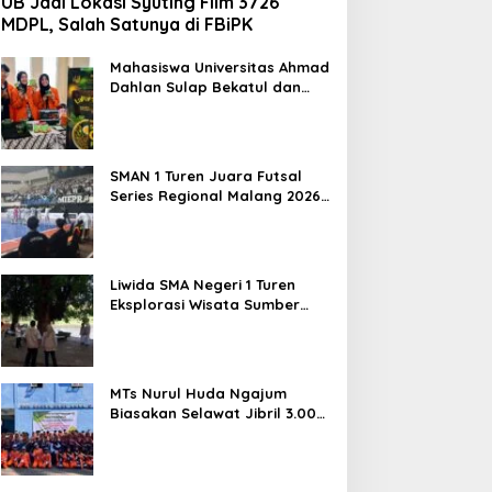
UB Jadi Lokasi Syuting Film 3726
MDPL, Salah Satunya di FBiPK
Mahasiswa Universitas Ahmad
Dahlan Sulap Bekatul dan
Daun Kelor Jadi Mi Sehat
Bebas Gluten, Lahirkan
Inovasi BEKAMIE dan BEKRESS
SMAN 1 Turen Juara Futsal
Series Regional Malang 2026,
Siap Berlaga di Tingkat
Nasional
Liwida SMA Negeri 1 Turen
Eksplorasi Wisata Sumber
Sira, Dorong Literasi dan
Promosi Hidden Gem
Kabupaten Malang
MTs Nurul Huda Ngajum
Biasakan Selawat Jibril 3.000
Kali dan Siapkan Siswa
Berjiwa Wirausaha