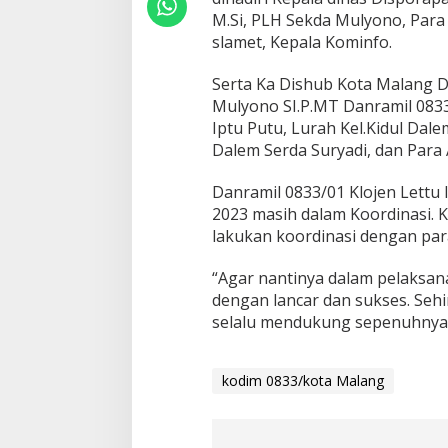
i
M.Si, PLH Sekda Mulyono, Para
T
slamet, Kepala Kominfo.
e
k
n
Serta Ka Dishub Kota Malang D
i
Mulyono SI.P.MT Danramil 0833/ 
s
Iptu Putu, Lurah Kel.Kidul Dale
M
Dalem Serda Suryadi, dan Para 
a
l
a
Danramil 0833/01 Klojen Lettu
n
2023 masih dalam Koordinasi. K
g
lakukan koordinasi dengan para
C
r
“Agar nantinya dalam pelaksan
e
a
dengan lancar dan sukses. Seh
t
selalu mendukung sepenuhnya
i
v
a
kodim 0833/kota Malang
2