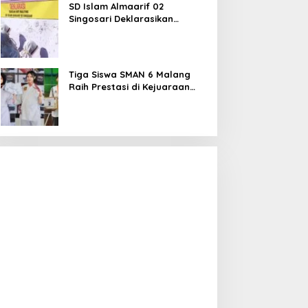
SD Islam Almaarif 02
Singosari Deklarasikan
Perang terhadap Bullying,
Teguhkan Komitmen Sekolah
Ramah Anak
Tiga Siswa SMAN 6 Malang
Raih Prestasi di Kejuaraan
Karate dan Bulu Tangkis,
Harumkan Nama Sekolah