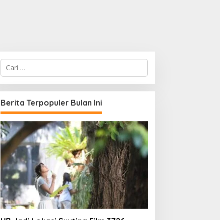
C
a
r
i
u
Berita Terpopuler Bulan Ini
n
t
u
k
: