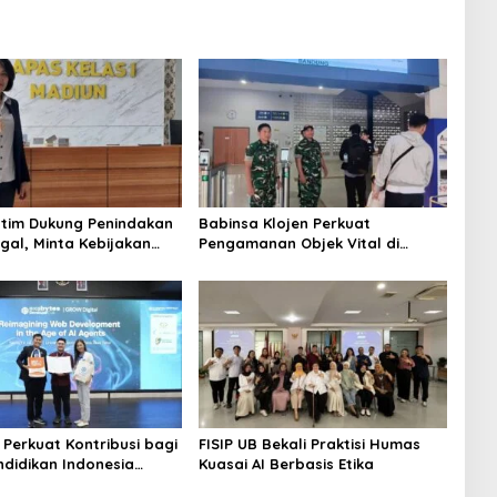
tim Dukung Penindakan
Babinsa Klojen Perkuat
gal, Minta Kebijakan
Pengamanan Objek Vital di
u Jangan Korbankan
Stasiun Kereta Api Kota Lama
 Perkuat Kontribusi bagi
FISIP UB Bekali Praktisi Humas
ndidikan Indonesia
Kuasai AI Berbasis Etika
Kerja Sama dengan