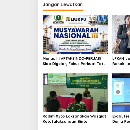
Jangan Lewatkan
Munas III APTAKSINDO-PERJASI
LPKAN Ja
Siap Digelar, Fokus Perkuat Tata
Rokok Ile
Kelola dan Regenerasi
Tembaka
Kepemimpinan
Petani
Kodim 0833 Laksanakan Wasgiat
Exabytes
Ketatalaksanaan Binter
Dunia Pe
Melalui 