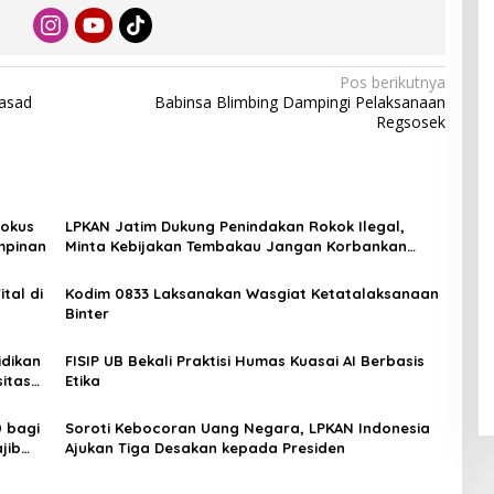
Pos berikutnya
asad
Babinsa Blimbing Dampingi Pelaksanaan
Regsosek
Fokus
LPKAN Jatim Dukung Penindakan Rokok Ilegal,
mpinan
Minta Kebijakan Tembakau Jangan Korbankan
Petani
tal di
Kodim 0833 Laksanakan Wasgiat Ketatalaksanaan
Binter
idikan
FISIP UB Bekali Praktisi Humas Kuasai AI Berbasis
itas
Etika
 bagi
Soroti Kebocoran Uang Negara, LPKAN Indonesia
jib
Ajukan Tiga Desakan kepada Presiden