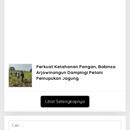
Perkuat Ketahanan Pangan, Babinsa
Arjowinangun Dampingi Petani
Pemupukan Jagung
Lihat Selengkapnya
C
a