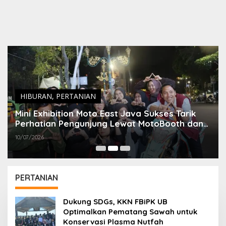
HIBURAN
,
PERTANIAN
Mini Exhibition Moto East Java Sukses Tarik
Perhatian Pengunjung Lewat MotoBooth dan
Temporary Tattoo
10/07/2026
PERTANIAN
Dukung SDGs, KKN FBiPK UB
Optimalkan Pematang Sawah untuk
Konservasi Plasma Nutfah