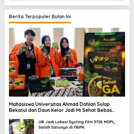
r
i
u
Berita Terpopuler Bulan Ini
n
t
u
k
:
Mahasiswa Universitas Ahmad Dahlan Sulap
Bekatul dan Daun Kelor Jadi Mi Sehat Bebas
Gluten, Lahirkan Inovasi BEKAMIE dan BEKRESS
UB Jadi Lokasi Syuting Film 3726 MDPL,
Salah Satunya di FBiPK