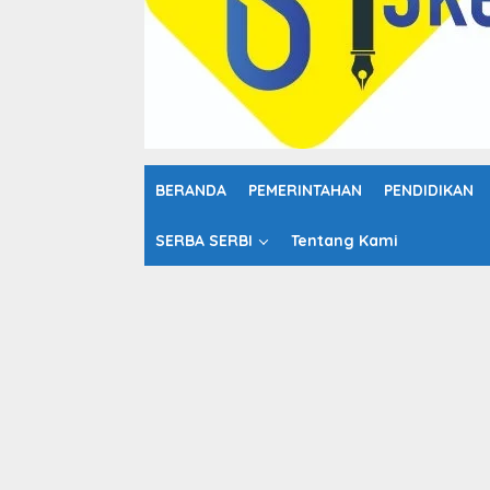
o
n
t
e
n
BERANDA
PEMERINTAHAN
PENDIDIKAN
SERBA SERBI
Tentang Kami