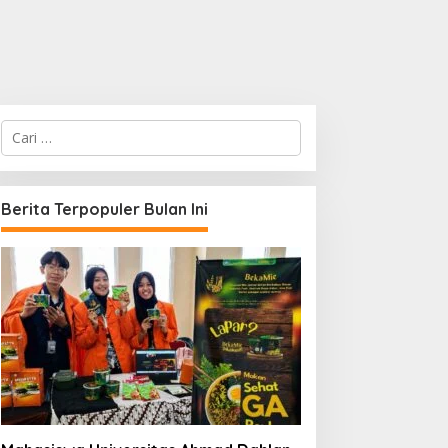
C
a
r
i
u
Berita Terpopuler Bulan Ini
n
t
u
k
: