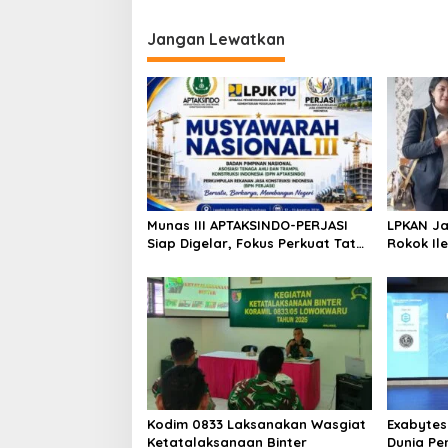
Dilakukan
Jangan Lewatkan
Munas III APTAKSINDO-PERJASI
LPKAN Ja
Siap Digelar, Fokus Perkuat Tata
Rokok Ile
Kelola dan Regenerasi
Tembaka
Kepemimpinan
Petani
Kodim 0833 Laksanakan Wasgiat
Exabytes
Ketatalaksanaan Binter
Dunia Pe