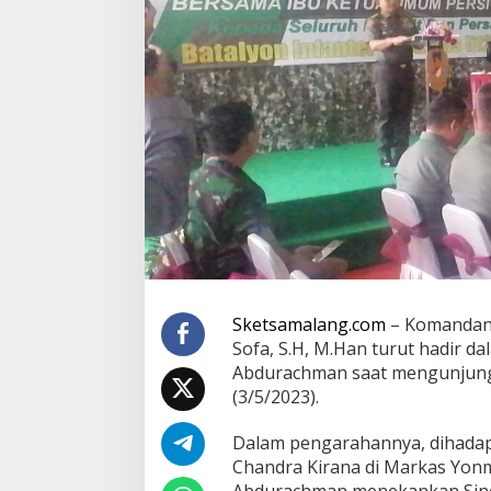
Q
Y
M
a
l
a
n
g
,
K
a
s
a
d
T
e
k
Sketsamalang.com
– Komandan 
a
Sofa, S.H, M.Han turut hadir 
n
Abdurachman saat mengunjungi
k
(3/5/2023).
a
n
S
Dalam pengarahannya, dihadapa
i
Chandra Kirana di Markas Yon
n