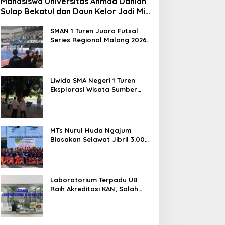
Mahasiswa Universitas Ahmad Dahlan
Sulap Bekatul dan Daun Kelor Jadi Mi
Sehat Bebas Gluten, Lahirkan Inovasi
BEKAMIE dan BEKRESS
SMAN 1 Turen Juara Futsal
Series Regional Malang 2026,
Siap Berlaga di Tingkat
Nasional
Liwida SMA Negeri 1 Turen
Eksplorasi Wisata Sumber
Sira, Dorong Literasi dan
Promosi Hidden Gem
Kabupaten Malang
MTs Nurul Huda Ngajum
Biasakan Selawat Jibril 3.000
Kali dan Siapkan Siswa
Berjiwa Wirausaha
Laboratorium Terpadu UB
Raih Akreditasi KAN, Salah
Satunya Lab FTAB