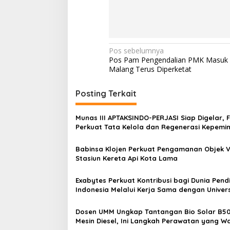
N
Pos sebelumnya
Pos Pam Pengendalian PMK Masuk
a
Malang Terus Diperketat
v
i
Posting Terkait
g
Munas III APTAKSINDO-PERJASI Siap Digelar, 
a
Perkuat Tata Kelola dan Regenerasi Kepemi
s
Babinsa Klojen Perkuat Pengamanan Objek Vi
i
Stasiun Kereta Api Kota Lama
p
o
Exabytes Perkuat Kontribusi bagi Dunia Pend
Indonesia Melalui Kerja Sama dengan Univers
s
Ciputra Surabaya
Dosen UMM Ungkap Tantangan Bio Solar B50
Mesin Diesel, Ini Langkah Perawatan yang Wa