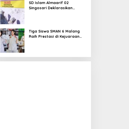
SD Islam Almaarif 02
Singosari Deklarasikan
Perang terhadap Bullying,
Teguhkan Komitmen Sekolah
Ramah Anak
Tiga Siswa SMAN 6 Malang
Raih Prestasi di Kejuaraan
Karate dan Bulu Tangkis,
Harumkan Nama Sekolah