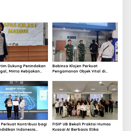
tim Dukung Penindakan
Babinsa Klojen Perkuat
gal, Minta Kebijakan
Pengamanan Objek Vital di
u Jangan Korbankan
Stasiun Kereta Api Kota Lama
 Perkuat Kontribusi bagi
FISIP UB Bekali Praktisi Humas
ndidikan Indonesia
Kuasai AI Berbasis Etika