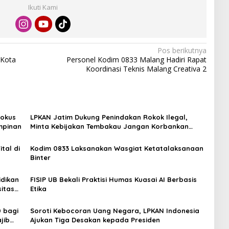
Ikuti Kami
Pos berikutnya
 Kota
Personel Kodim 0833 Malang Hadiri Rapat
Koordinasi Teknis Malang Creativa 2
Fokus
LPKAN Jatim Dukung Penindakan Rokok Ilegal,
mpinan
Minta Kebijakan Tembakau Jangan Korbankan
Petani
tal di
Kodim 0833 Laksanakan Wasgiat Ketatalaksanaan
Binter
idikan
FISIP UB Bekali Praktisi Humas Kuasai AI Berbasis
itas
Etika
 bagi
Soroti Kebocoran Uang Negara, LPKAN Indonesia
jib
Ajukan Tiga Desakan kepada Presiden