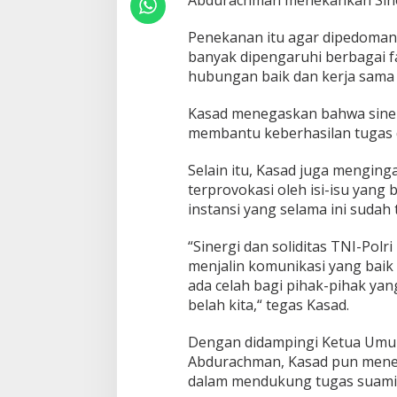
Abdurachman menekankan Siner
e
r
Penekanan itu agar dipedomani
g
i
banyak dipengaruhi berbagai f
s
hubungan baik dan kerja sama 
i
t
Kasad menegaskan bahwa sine
a
membantu keberhasilan tugas 
s
T
N
Selain itu, Kasad juga menging
I
terprovokasi oleh isi-isu yang 
-
instansi yang selama ini sudah 
P
o
“Sinergi dan soliditas TNI-Polr
l
r
menjalin komunikasi yang bai
i
ada celah bagi pihak-pihak y
belah kita,“ tegas Kasad.
Dengan didampingi Ketua Umum
Abdurachman, Kasad pun meneg
dalam mendukung tugas suami