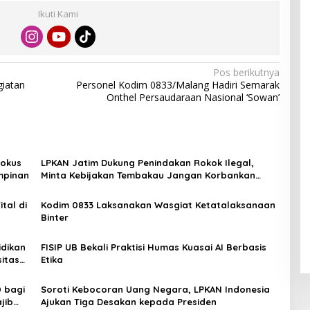
Ikuti Kami
Pos berikutnya
iatan
Personel Kodim 0833/Malang Hadiri Semarak
Onthel Persaudaraan Nasional ‘Sowan’
Fokus
LPKAN Jatim Dukung Penindakan Rokok Ilegal,
mpinan
Minta Kebijakan Tembakau Jangan Korbankan
Petani
tal di
Kodim 0833 Laksanakan Wasgiat Ketatalaksanaan
Binter
idikan
FISIP UB Bekali Praktisi Humas Kuasai AI Berbasis
itas
Etika
 bagi
Soroti Kebocoran Uang Negara, LPKAN Indonesia
jib
Ajukan Tiga Desakan kepada Presiden