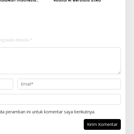
Kerja Sama dengan
tas Ciputra Surabaya
ng wajib ditandai
*
da peramban ini untuk komentar saya berikutnya.