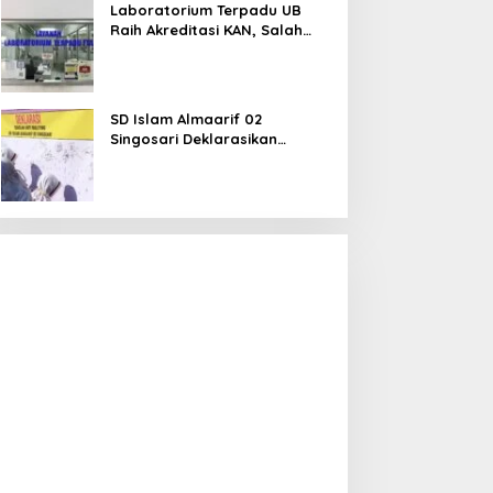
Laboratorium Terpadu UB
Raih Akreditasi KAN, Salah
Satunya Lab FTAB
SD Islam Almaarif 02
Singosari Deklarasikan
Perang terhadap Bullying,
Teguhkan Komitmen Sekolah
Ramah Anak