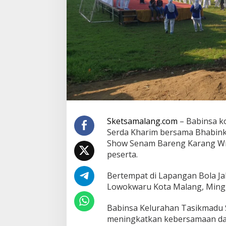
u
M
o
n
i
t
o
r
i
n
g
R
o
Sketsamalang.com
– Babinsa k
a
d
Serda Kharim bersama Bhabink
S
Show Senam Bareng Karang Wr
h
peserta.
o
w
Bertempat di Lapangan Bola Ja
S
e
Lowokwaru Kota Malang, Mingg
n
a
Babinsa Kelurahan Tasikmadu 
m
meningkatkan kebersamaan da
B