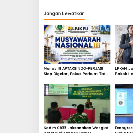
Dilakukan
Jangan Lewatkan
Munas III APTAKSINDO-PERJASI
LPKAN Ja
Siap Digelar, Fokus Perkuat Tata
Rokok Ile
Kelola dan Regenerasi
Tembaka
Kepemimpinan
Petani
Kodim 0833 Laksanakan Wasgiat
Exabytes
Ketatalaksanaan Binter
Dunia Pe