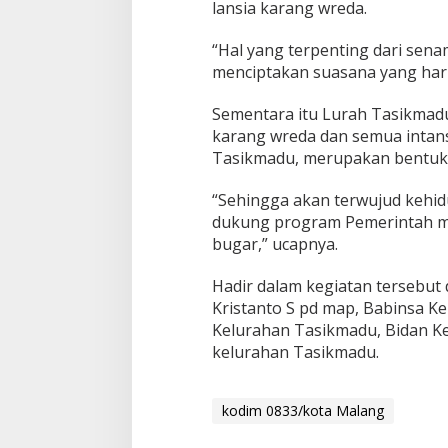
lansia karang wreda.
a
r
e
“Hal yang terpenting dari sen
n
menciptakan suasana yang harm
g
K
Sementara itu Lurah Tasikmadu
a
r
karang wreda dan semua intansi
a
Tasikmadu, merupakan bentuk
n
g
“Sehingga akan terwujud kehid
W
dukung program Pemerintah me
r
e
bugar,” ucapnya.
d
a
Hadir dalam kegiatan tersebut
Kristanto S pd map, Babinsa 
Kelurahan Tasikmadu, Bidan K
kelurahan Tasikmadu.
kodim 0833/kota Malang