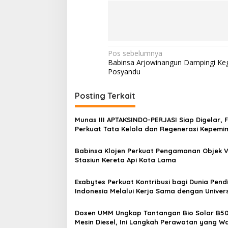
N
Pos sebelumnya
Babinsa Arjowinangun Dampingi Keg
a
Posyandu
v
i
Posting Terkait
g
Munas III APTAKSINDO-PERJASI Siap Digelar, 
a
Perkuat Tata Kelola dan Regenerasi Kepemi
s
Babinsa Klojen Perkuat Pengamanan Objek Vi
i
Stasiun Kereta Api Kota Lama
p
o
Exabytes Perkuat Kontribusi bagi Dunia Pend
Indonesia Melalui Kerja Sama dengan Univers
s
Ciputra Surabaya
Dosen UMM Ungkap Tantangan Bio Solar B50
Mesin Diesel, Ini Langkah Perawatan yang Wa