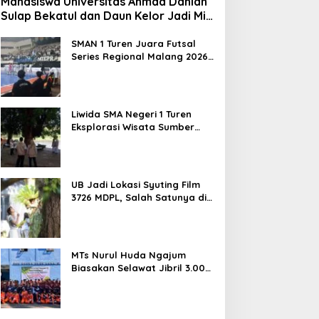
Mahasiswa Universitas Ahmad Dahlan
Sulap Bekatul dan Daun Kelor Jadi Mi
Sehat Bebas Gluten, Lahirkan Inovasi
BEKAMIE dan BEKRESS
SMAN 1 Turen Juara Futsal
Series Regional Malang 2026,
Siap Berlaga di Tingkat
Nasional
Liwida SMA Negeri 1 Turen
Eksplorasi Wisata Sumber
Sira, Dorong Literasi dan
Promosi Hidden Gem
Kabupaten Malang
UB Jadi Lokasi Syuting Film
3726 MDPL, Salah Satunya di
FBiPK
MTs Nurul Huda Ngajum
Biasakan Selawat Jibril 3.000
Kali dan Siapkan Siswa
Berjiwa Wirausaha