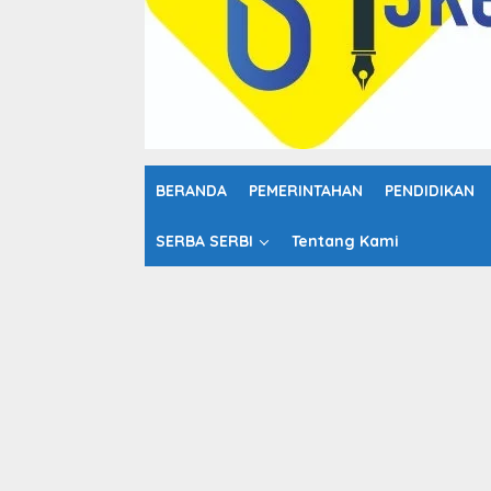
o
n
t
e
n
BERANDA
PEMERINTAHAN
PENDIDIKAN
SERBA SERBI
Tentang Kami