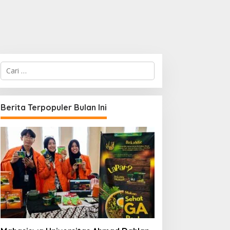
C
a
r
i
u
Berita Terpopuler Bulan Ini
n
t
u
k
: