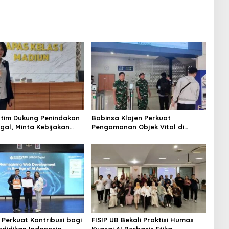
tim Dukung Penindakan
Babinsa Klojen Perkuat
gal, Minta Kebijakan
Pengamanan Objek Vital di
u Jangan Korbankan
Stasiun Kereta Api Kota Lama
 Perkuat Kontribusi bagi
FISIP UB Bekali Praktisi Humas
ndidikan Indonesia
Kuasai AI Berbasis Etika