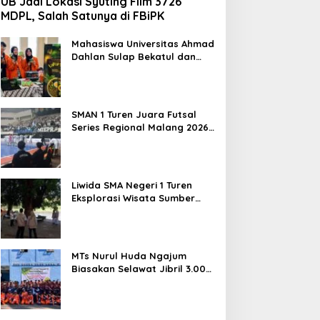
UB Jadi Lokasi Syuting Film 3726
MDPL, Salah Satunya di FBiPK
Mahasiswa Universitas Ahmad
Dahlan Sulap Bekatul dan
Daun Kelor Jadi Mi Sehat
Bebas Gluten, Lahirkan
Inovasi BEKAMIE dan BEKRESS
SMAN 1 Turen Juara Futsal
Series Regional Malang 2026,
Siap Berlaga di Tingkat
Nasional
Liwida SMA Negeri 1 Turen
Eksplorasi Wisata Sumber
Sira, Dorong Literasi dan
Promosi Hidden Gem
Kabupaten Malang
MTs Nurul Huda Ngajum
Biasakan Selawat Jibril 3.000
Kali dan Siapkan Siswa
Berjiwa Wirausaha