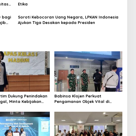
itas
Etika
 bagi
Soroti Kebocoran Uang Negara, LPKAN Indonesia
jib
Ajukan Tiga Desakan kepada Presiden
tim Dukung Penindakan
Babinsa Klojen Perkuat
gal, Minta Kebijakan
Pengamanan Objek Vital di
u Jangan Korbankan
Stasiun Kereta Api Kota Lama