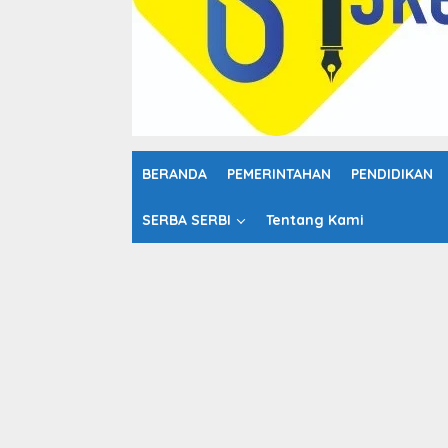
o
n
t
e
n
BERANDA
PEMERINTAHAN
PENDIDIKAN
SERBA SERBI
Tentang Kami