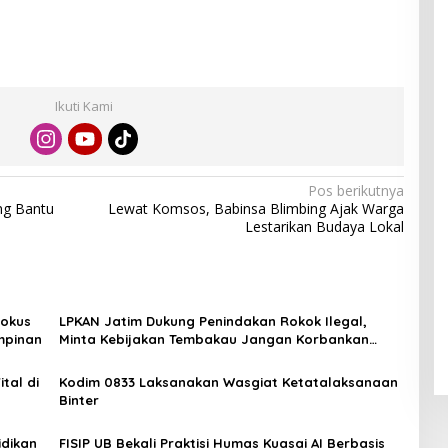
Ikuti Kami
Pos berikutnya
ng Bantu
Lewat Komsos, Babinsa Blimbing Ajak Warga
Lestarikan Budaya Lokal
Fokus
LPKAN Jatim Dukung Penindakan Rokok Ilegal,
mpinan
Minta Kebijakan Tembakau Jangan Korbankan
Petani
tal di
Kodim 0833 Laksanakan Wasgiat Ketatalaksanaan
Binter
idikan
FISIP UB Bekali Praktisi Humas Kuasai AI Berbasis