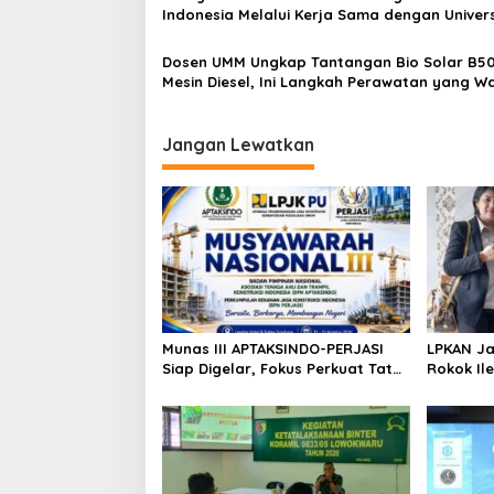
Indonesia Melalui Kerja Sama dengan Univers
s
Ciputra Surabaya
Dosen UMM Ungkap Tantangan Bio Solar B50
Mesin Diesel, Ini Langkah Perawatan yang Wa
Dilakukan
Jangan Lewatkan
Munas III APTAKSINDO-PERJASI
LPKAN Ja
Siap Digelar, Fokus Perkuat Tata
Rokok Ile
Kelola dan Regenerasi
Tembaka
Kepemimpinan
Petani