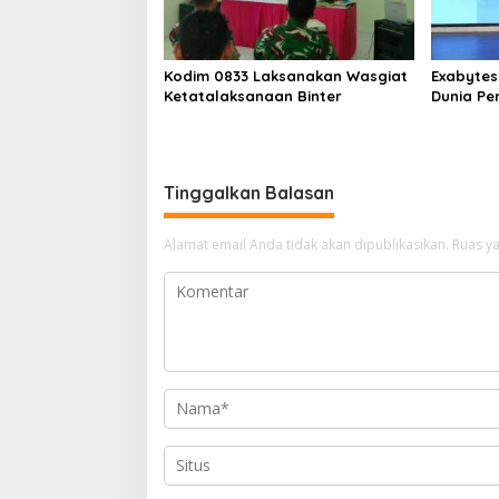
Kodim 0833 Laksanakan Wasgiat
Exabytes
Ketatalaksanaan Binter
Dunia Pe
Melalui 
Universi
Tinggalkan Balasan
Alamat email Anda tidak akan dipublikasikan.
Ruas ya