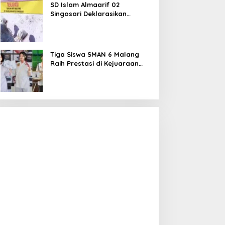
SD Islam Almaarif 02
Singosari Deklarasikan
Perang terhadap Bullying,
Teguhkan Komitmen Sekolah
Ramah Anak
Tiga Siswa SMAN 6 Malang
Raih Prestasi di Kejuaraan
Karate dan Bulu Tangkis,
Harumkan Nama Sekolah