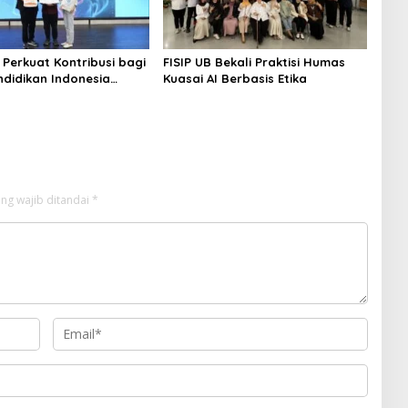
 Perkuat Kontribusi bagi
FISIP UB Bekali Praktisi Humas
ndidikan Indonesia
Kuasai AI Berbasis Etika
Kerja Sama dengan
tas Ciputra Surabaya
ng wajib ditandai
*