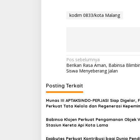
kodim 0833/kota Malang
N
Pos sebelumnya
Berikan Rasa Aman, Babinsa Blimbi
a
Siswa Menyeberang Jalan
v
i
Posting Terkait
g
Munas III APTAKSINDO-PERJASI Siap Digelar, 
a
Perkuat Tata Kelola dan Regenerasi Kepemi
s
Babinsa Klojen Perkuat Pengamanan Objek Vi
i
Stasiun Kereta Api Kota Lama
p
o
Exabytes Perkuat Kontribusi bagi Dunia Pend