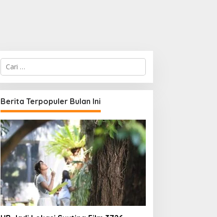
C
a
r
i
u
Berita Terpopuler Bulan Ini
n
t
u
k
: