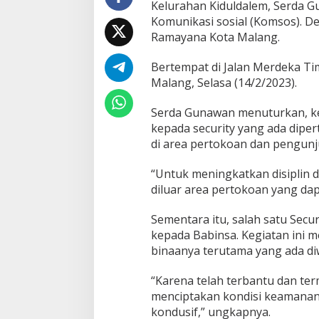
Kelurahan Kiduldalem, Serda
a
n
Komunikasi sosial (Komsos). 
K
Ramayana Kota Malang.
e
p
Bertempat di Jalan Merdeka Ti
a
Malang, Selasa (14/2/2023).
d
a
S
Serda Gunawan menuturkan, ke
e
kepada security yang ada dip
c
di area pertokoan dan pengun
u
r
i
“Untuk meningkatkan disiplin 
t
diluar area pertokoan yang dap
y
Sementara itu, salah satu Sec
kepada Babinsa. Kegiatan ini 
binaanya terutama yang ada di
“Karena telah terbantu dan te
menciptakan kondisi keamanan
kondusif,” ungkapnya.