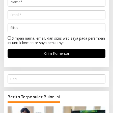
Simpan nama, email, dan situs web saya pada peramban
ini untuk komentar saya berikutnya.
C
a
r
i
u
Berita Terpopuler Bulan Ini
n
t
u
k