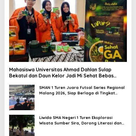
:
Mahasiswa Universitas Ahmad Dahlan Sulap
Bekatul dan Daun Kelor Jadi Mi Sehat Bebas
Gluten, Lahirkan Inovasi BEKAMIE dan BEKRESS
SMAN 1 Turen Juara Futsal Series Regional
Malang 2026, Siap Berlaga di Tingkat
Nasional
Liwida SMA Negeri 1 Turen Eksplorasi
Wisata Sumber Sira, Dorong Literasi dan
Promosi Hidden Gem Kabupaten Malang