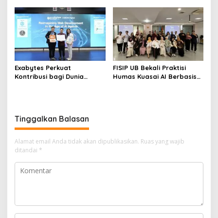
Lama
Exabytes Perkuat
FISIP UB Bekali Praktisi
Kontribusi bagi Dunia
Humas Kuasai AI Berbasis
Pendidikan Indonesia
Etika
Melalui Kerja Sama dengan
Universitas Ciputra
Surabaya
Tinggalkan Balasan
Alamat email Anda tidak akan dipublikasikan.
Ruas yang wajib
ditandai
*