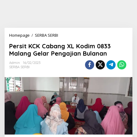
Homepage
/
SERBA SERBI
P
e
Persit KCK Cabang XL Kodim 0833
r
s
Malang Gelar Pengajian Bulanan
i
t
Admin
16/02/2023
SERBA SERBI
K
C
K
C
a
b
a
n
g
X
L
K
o