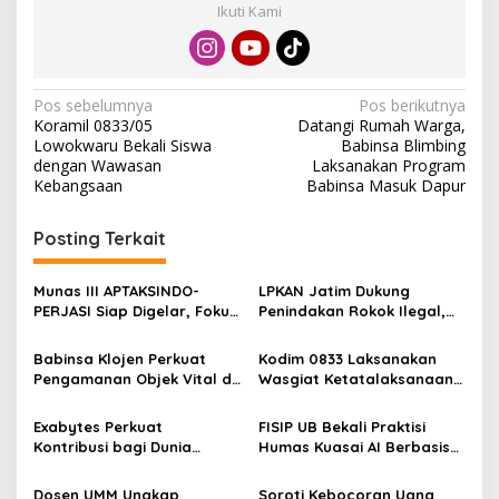
Ikuti Kami
N
Pos sebelumnya
Pos berikutnya
Koramil 0833/05
Datangi Rumah Warga,
a
Lowokwaru Bekali Siswa
Babinsa Blimbing
v
dengan Wawasan
Laksanakan Program
Kebangsaan
Babinsa Masuk Dapur
i
g
Posting Terkait
a
s
Munas III APTAKSINDO-
LPKAN Jatim Dukung
PERJASI Siap Digelar, Fokus
Penindakan Rokok Ilegal,
i
Perkuat Tata Kelola dan
Minta Kebijakan Tembakau
p
Regenerasi Kepemimpinan
Jangan Korbankan Petani
Babinsa Klojen Perkuat
Kodim 0833 Laksanakan
Pengamanan Objek Vital di
Wasgiat Ketatalaksanaan
o
Stasiun Kereta Api Kota
Binter
s
Lama
Exabytes Perkuat
FISIP UB Bekali Praktisi
Kontribusi bagi Dunia
Humas Kuasai AI Berbasis
Pendidikan Indonesia
Etika
Melalui Kerja Sama dengan
Dosen UMM Ungkap
Soroti Kebocoran Uang