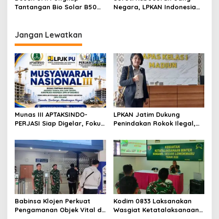
Universitas Ciputra
Tantangan Bio Solar B50
Negara, LPKAN Indonesia
Surabaya
bagi Mesin Diesel, Ini
Ajukan Tiga Desakan
Langkah Perawatan yang
kepada Presiden
Wajib Dilakukan
Jangan Lewatkan
Munas III APTAKSINDO-
LPKAN Jatim Dukung
PERJASI Siap Digelar, Fokus
Penindakan Rokok Ilegal,
Perkuat Tata Kelola dan
Minta Kebijakan Tembakau
Regenerasi Kepemimpinan
Jangan Korbankan Petani
Babinsa Klojen Perkuat
Kodim 0833 Laksanakan
Pengamanan Objek Vital di
Wasgiat Ketatalaksanaan
Stasiun Kereta Api Kota
Binter