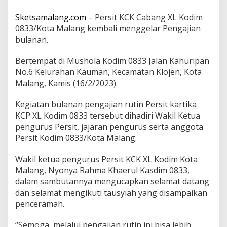
d
i
Sketsamalang.com
– Persit KCK Cabang XL Kodim
m
0833/Kota Malang kembali menggelar Pengajian
0
bulanan.
8
3
3
Bertempat di Mushola Kodim 0833 Jalan Kahuripan
M
No.6 Kelurahan Kauman, Kecamatan Klojen, Kota
a
Malang, Kamis (16/2/2023).
l
a
Kegiatan bulanan pengajian rutin Persit kartika
n
g
KCP XL Kodim 0833 tersebut dihadiri Wakil Ketua
G
pengurus Persit, jajaran pengurus serta anggota
e
Persit Kodim 0833/Kota Malang.
l
a
Wakil ketua pengurus Persit KCK XL Kodim Kota
r
P
Malang, Nyonya Rahma Khaerul Kasdim 0833,
e
dalam sambutannya mengucapkan selamat datang
n
dan selamat mengikuti tausyiah yang disampaikan
g
penceramah.
a
j
i
“Semoga, melalui pengajian rutin ini bisa lebih