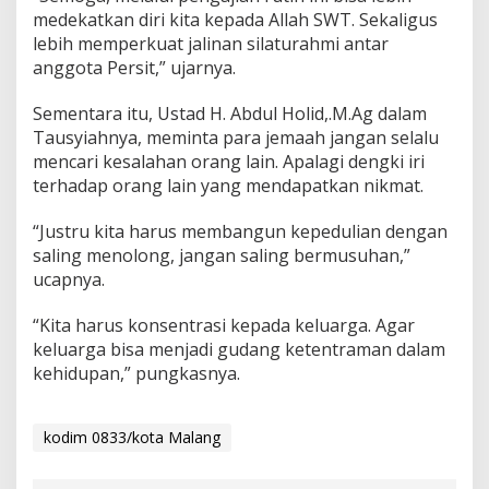
a
medekatkan diri kita kepada Allah SWT. Sekaligus
n
lebih memperkuat jalinan silaturahmi antar
B
anggota Persit,” ujarnya.
u
l
a
Sementara itu, Ustad H. Abdul Holid,.M.Ag dalam
n
Tausyiahnya, meminta para jemaah jangan selalu
a
mencari kesalahan orang lain. Apalagi dengki iri
n
terhadap orang lain yang mendapatkan nikmat.
“Justru kita harus membangun kepedulian dengan
saling menolong, jangan saling bermusuhan,”
ucapnya.
“Kita harus konsentrasi kepada keluarga. Agar
keluarga bisa menjadi gudang ketentraman dalam
kehidupan,” pungkasnya.
kodim 0833/kota Malang