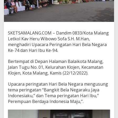
i
n
g
a
t
a
n
SKETSAMALANG.COM – Dandim 0833/Kota Malang
H
Letkol Kav Heru Wibowo Sofa S.H. M.Han,
a
menghadiri Upacara Peringatan Hari Bela Negara
r
Ke-74 dan Hari Ibu Ke-94.
i
B
e
Bertempat di Depan Halaman Balaikota Malang,
l
Jalan Tugu No. 01, Kelurahan Klojen, Kecamatan
a
Klojen, Kota Malang, Kamis (22/12/2022).
N
e
g
Upacara peringatan Hari Bela Negara mengusung
a
tema peringatan “Bangkit Bela Negaraku Jaya
r
Indonesiaku,” dan Tema peringatan Hari Ibu,”
a
Perempuan Berdaya Indonesia Maju,”.
d
a
n
H