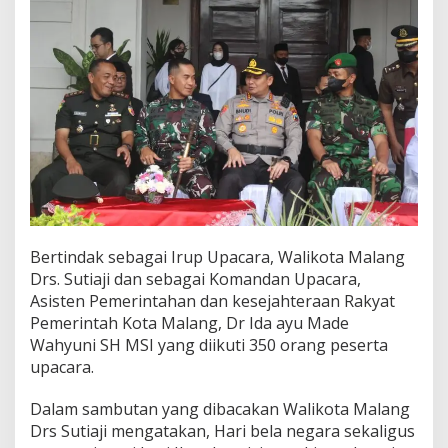
a
r
i
I
b
u
T
a
h
u
n
2
0
2
Bertindak sebagai Irup Upacara, Walikota Malang
2
Drs. Sutiaji dan sebagai Komandan Upacara,
Asisten Pemerintahan dan kesejahteraan Rakyat
Pemerintah Kota Malang, Dr Ida ayu Made
Wahyuni SH MSI yang diikuti 350 orang peserta
upacara.
Dalam sambutan yang dibacakan Walikota Malang
Drs Sutiaji mengatakan, Hari bela negara sekaligus