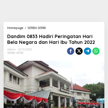
Homepage
/
SERBA SERBI
D
a
Dandim 0833 Hadiri Peringatan Hari
n
d
Bela Negara dan Hari Ibu Tahun 2022
i
m
Admin
22/12/2022
SERBA SERBI
0
8
3
3
H
a
d
i
r
i
P
e
r