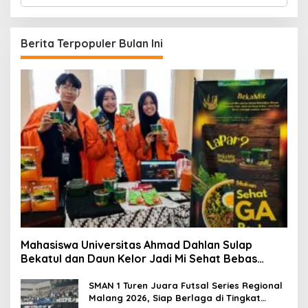
a
r
i
u
Berita Terpopuler Bulan Ini
n
t
u
k
:
Mahasiswa Universitas Ahmad Dahlan Sulap
Bekatul dan Daun Kelor Jadi Mi Sehat Bebas
Gluten, Lahirkan Inovasi BEKAMIE dan BEKRESS
SMAN 1 Turen Juara Futsal Series Regional
Malang 2026, Siap Berlaga di Tingkat