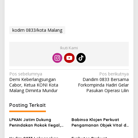
kodim 0833/kota Malang
Ikuti Kami
N
Pos sebelumnya
Pos berikutnya
Demi Keberlangsungan
Dandim 0833 Bersama
a
Cabor, Ketua KONI Kota
Forkompinda Hadiri Gelar
v
Malang Diminta Mundur
Pasukan Operasi Lilin
i
Posting Terkait
g
a
LPKAN Jatim Dukung
Babinsa Klojen Perkuat
s
Penindakan Rokok Ilegal,
Pengamanan Objek Vital di
Minta Kebijakan Tembakau
Stasiun Kereta Api Kota
i
Jangan Korbankan Petani
Lama