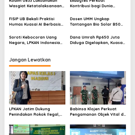
Kodim 0833 Laksanakan
Exabytes Perkuat
p
Wasgiat Ketatalaksanaan
Kontribusi bagi Dunia
Binter
Pendidikan Indonesia
o
Melalui Kerja Sama dengan
FISIP UB Bekali Praktisi
Dosen UMM Ungkap
s
Universitas Ciputra
Humas Kuasai AI Berbasis
Tantangan Bio Solar B50
Surabaya
Etika
bagi Mesin Diesel, Ini
Langkah Perawatan yang
Soroti Kebocoran Uang
Dana Umrah Rp650 Juta
Wajib Dilakukan
Negara, LPKAN Indonesia
Diduga Digelapkan, Kuasa
Ajukan Tiga Desakan
Hukum Pelapor Berharap
kepada Presiden
Pihak Terlapor Segera
Dipanggil
Jangan Lewatkan
LPKAN Jatim Dukung
Babinsa Klojen Perkuat
Penindakan Rokok Ilegal,
Pengamanan Objek Vital di
Minta Kebijakan Tembakau
Stasiun Kereta Api Kota
Jangan Korbankan Petani
Lama