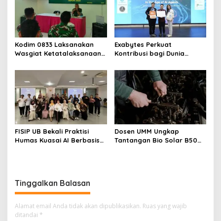
Kodim 0833 Laksanakan
Exabytes Perkuat
Wasgiat Ketatalaksanaan
Kontribusi bagi Dunia
Binter
Pendidikan Indonesia
Melalui Kerja Sama dengan
Universitas Ciputra
Surabaya
FISIP UB Bekali Praktisi
Dosen UMM Ungkap
Humas Kuasai AI Berbasis
Tantangan Bio Solar B50
Etika
bagi Mesin Diesel, Ini
Langkah Perawatan yang
Wajib Dilakukan
Tinggalkan Balasan
Alamat email Anda tidak akan dipublikasikan.
Ruas yang wajib
ditandai
*