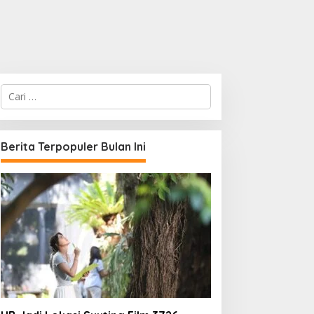
C
a
r
i
u
Berita Terpopuler Bulan Ini
n
t
u
k
: