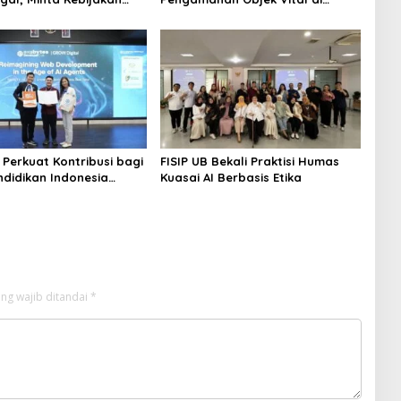
u Jangan Korbankan
Stasiun Kereta Api Kota Lama
 Perkuat Kontribusi bagi
FISIP UB Bekali Praktisi Humas
ndidikan Indonesia
Kuasai AI Berbasis Etika
Kerja Sama dengan
tas Ciputra Surabaya
ng wajib ditandai
*