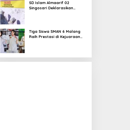
SD Islam Almaarif 02
Singosari Deklarasikan
Perang terhadap Bullying,
Teguhkan Komitmen Sekolah
Ramah Anak
Tiga Siswa SMAN 6 Malang
Raih Prestasi di Kejuaraan
Karate dan Bulu Tangkis,
Harumkan Nama Sekolah