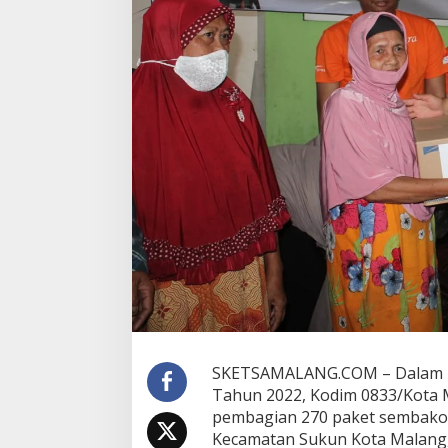
o
d
a
m
V
/
B
r
a
w
i
j
a
y
a
,
K
o
d
i
m
SKETSAMALANG.COM – Dalam r
0
Tahun 2022, Kodim 0833/Kota M
8
pembagian 270 paket sembako. 
3
Kecamatan Sukun Kota Malang,
3