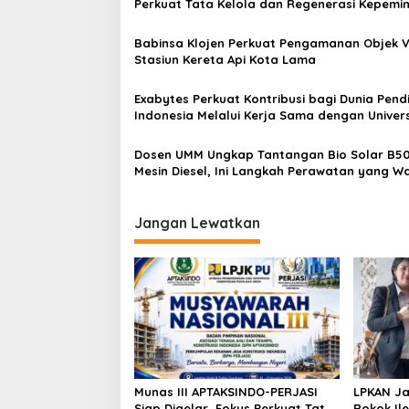
a
Perkuat Tata Kelola dan Regenerasi Kepemi
s
Babinsa Klojen Perkuat Pengamanan Objek Vi
i
Stasiun Kereta Api Kota Lama
p
o
Exabytes Perkuat Kontribusi bagi Dunia Pend
Indonesia Melalui Kerja Sama dengan Univers
s
Ciputra Surabaya
Dosen UMM Ungkap Tantangan Bio Solar B50
Mesin Diesel, Ini Langkah Perawatan yang Wa
Dilakukan
Jangan Lewatkan
Munas III APTAKSINDO-PERJASI
LPKAN Ja
Siap Digelar, Fokus Perkuat Tata
Rokok Ile