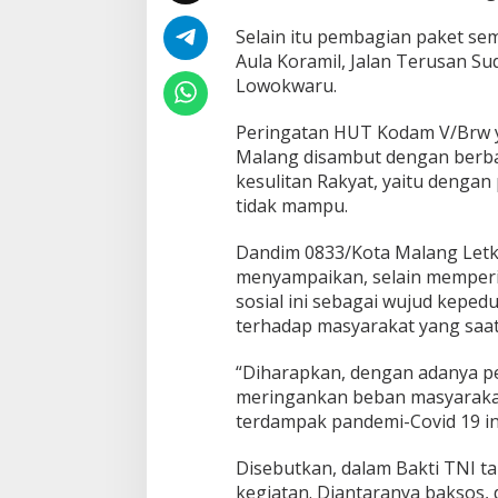
B
a
Selain itu pembagian paket se
g
Aula Koramil, Jalan Terusan S
i
Lowokwaru.
k
a
n
Peringatan HUT Kodam V/Brw y
P
Malang disambut dengan berba
a
kesulitan Rakyat, yaitu deng
k
tidak mampu.
e
t
S
Dandim 0833/Kota Malang Letko
e
menyampaikan, selain memperi
m
sosial ini sebagai wujud kepe
b
terhadap masyarakat yang saat 
a
k
o
“Diharapkan, dengan adanya pe
meringankan beban masyaraka
terdampak pandemi-Covid 19 ini
Disebutkan, dalam Bakti TNI t
kegiatan. Diantaranya baksos,