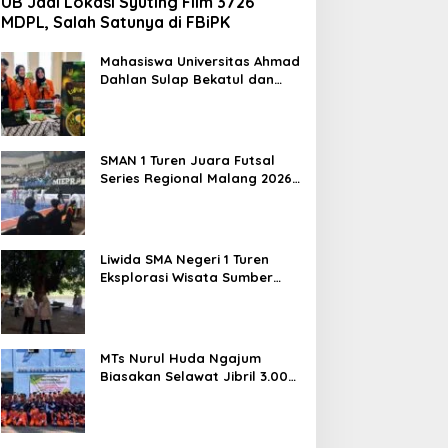
UB Jadi Lokasi Syuting Film 3726
MDPL, Salah Satunya di FBiPK
Mahasiswa Universitas Ahmad
Dahlan Sulap Bekatul dan
Daun Kelor Jadi Mi Sehat
Bebas Gluten, Lahirkan
Inovasi BEKAMIE dan BEKRESS
SMAN 1 Turen Juara Futsal
Series Regional Malang 2026,
Siap Berlaga di Tingkat
Nasional
Liwida SMA Negeri 1 Turen
Eksplorasi Wisata Sumber
Sira, Dorong Literasi dan
Promosi Hidden Gem
Kabupaten Malang
MTs Nurul Huda Ngajum
Biasakan Selawat Jibril 3.000
Kali dan Siapkan Siswa
Berjiwa Wirausaha