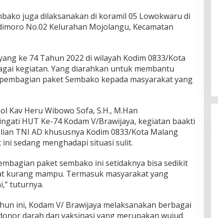
mbako juga dilaksanakan di koramil 05 Lowokwaru di
udimoro No.02 Kelurahan Mojolangu, Kecamatan
ang ke 74 Tahun 2022 di wilayah Kodim 0833/Kota
gai kegiatan. Yang diarahkan untuk membantu
an pembagian paket Sembako kepada masyarakat yang
l Kav Heru Wibowo Sofa, S.H., M.Han
ngati HUT Ke-74 Kodam V/Brawijaya, kegiatan baakti
dulian TNI AD khususnya Kodim 0833/Kota Malang
ini sedang menghadapi situasi sulit.
mbagian paket sembako ini setidaknya bisa sedikit
t kurang mampu. Termasuk masyarakat yang
,” tuturnya.
ahun ini, Kodam V/ Brawijaya melaksanakan berbagai
 donor darah dan vaksinasi yang merupakan wujud