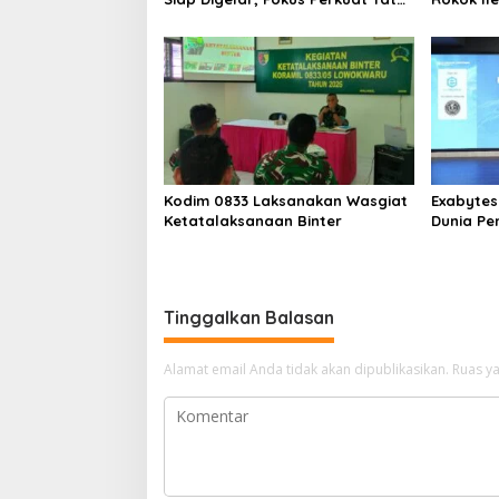
Kelola dan Regenerasi
Tembaka
Kepemimpinan
Petani
Kodim 0833 Laksanakan Wasgiat
Exabytes
Ketatalaksanaan Binter
Dunia Pe
Melalui 
Universi
Tinggalkan Balasan
Alamat email Anda tidak akan dipublikasikan.
Ruas ya