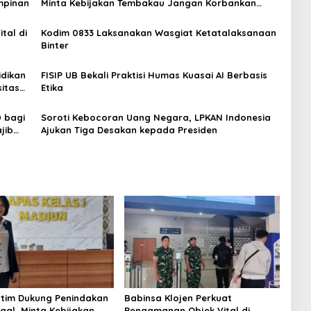
mpinan
Minta Kebijakan Tembakau Jangan Korbankan
Petani
tal di
Kodim 0833 Laksanakan Wasgiat Ketatalaksanaan
Binter
idikan
FISIP UB Bekali Praktisi Humas Kuasai AI Berbasis
itas
Etika
 bagi
Soroti Kebocoran Uang Negara, LPKAN Indonesia
jib
Ajukan Tiga Desakan kepada Presiden
tim Dukung Penindakan
Babinsa Klojen Perkuat
gal, Minta Kebijakan
Pengamanan Objek Vital di