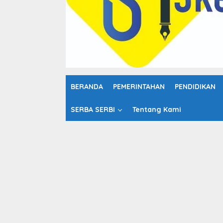
o
n
t
e
n
BERANDA
PEMERINTAHAN
PENDIDIKAN
SERBA SERBI
Tentang Kami