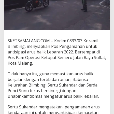
a
n
,
B
a
b
i
n
s
SKETSAMALANG.COM – Kodim 0833/03 Koramil
a
Blimbing, menyiapkan Pos Pengamanan untuk
B
antisipasi arus balik Lebaran 2022. Bertempat di
l
Pos Pam Operasi Ketupat Semeru Jalan Raya Sulfat,
i
m
Kota Malang.
b
i
Tidak hanya itu, guna memastikan arus balik
n
berjalan dengan tertib dan aman, Babinsa
g
Kelurahan Blimbing, Sertu Sukandar dan Serda
B
a
Penci Sunu terus bersinergi dengan
n
Bhabinkamtibmas mengatur arus balik lebaran.
t
u
Sertu Sukandar mengatakan, pengamanan arus
A
kendaraan ini untuk mengantisipasi kemacetan
t