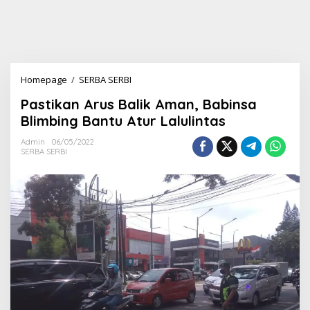
Homepage
/
SERBA SERBI
P
a
Pastikan Arus Balik Aman, Babinsa
s
t
Blimbing Bantu Atur Lalulintas
i
k
Admin
06/05/2022
SERBA SERBI
a
n
A
r
u
s
B
a
l
i
k
A
m