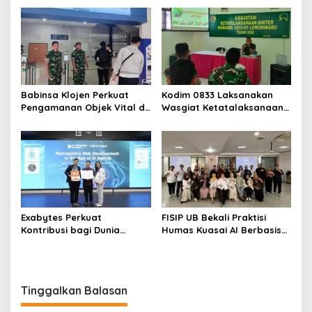
Regenerasi Kepemimpinan
Jangan Korbankan Petani
Babinsa Klojen Perkuat
Kodim 0833 Laksanakan
Pengamanan Objek Vital di
Wasgiat Ketatalaksanaan
Stasiun Kereta Api Kota
Binter
Lama
Exabytes Perkuat
FISIP UB Bekali Praktisi
Kontribusi bagi Dunia
Humas Kuasai AI Berbasis
Pendidikan Indonesia
Etika
Melalui Kerja Sama dengan
Universitas Ciputra
Surabaya
Tinggalkan Balasan