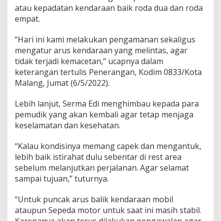
u
atau kepadatan kendaraan baik roda dua dan roda
r
empat.
L
a
“Hari ini kami melakukan pengamanan sekaligus
l
mengatur arus kendaraan yang melintas, agar
u
l
tidak terjadi kemacetan,” ucapnya dalam
i
keterangan tertulis Penerangan, Kodim 0833/Kota
n
Malang, Jumat (6/5/2022).
t
a
Lebih lanjut, Serma Edi menghimbau kepada para
s
pemudik yang akan kembali agar tetap menjaga
keselamatan dan kesehatan.
“Kalau kondisinya memang capek dan mengantuk,
lebih baik istirahat dulu sebentar di rest area
sebelum melanjutkan perjalanan. Agar selamat
sampai tujuan,” tuturnya.
“Untuk puncak arus balik kendaraan mobil
ataupun Sepeda motor untuk saat ini masih stabil.
Karenanya akan terus dilakukan pengawalan agar