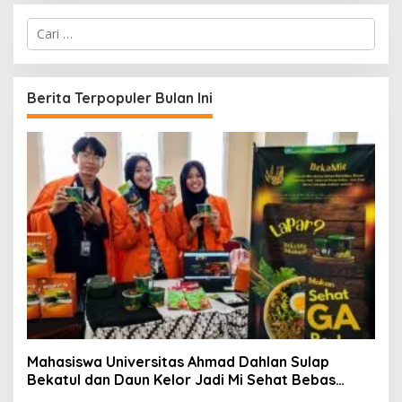
C
a
r
i
u
Berita Terpopuler Bulan Ini
n
t
u
k
:
Mahasiswa Universitas Ahmad Dahlan Sulap
Bekatul dan Daun Kelor Jadi Mi Sehat Bebas
Gluten, Lahirkan Inovasi BEKAMIE dan BEKRESS