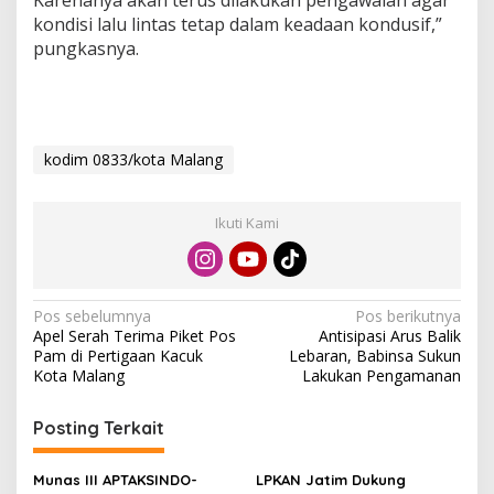
kondisi lalu lintas tetap dalam keadaan kondusif,”
pungkasnya.
kodim 0833/kota Malang
Ikuti Kami
N
Pos sebelumnya
Pos berikutnya
Apel Serah Terima Piket Pos
Antisipasi Arus Balik
a
Pam di Pertigaan Kacuk
Lebaran, Babinsa Sukun
v
Kota Malang
Lakukan Pengamanan
i
Posting Terkait
g
a
Munas III APTAKSINDO-
LPKAN Jatim Dukung