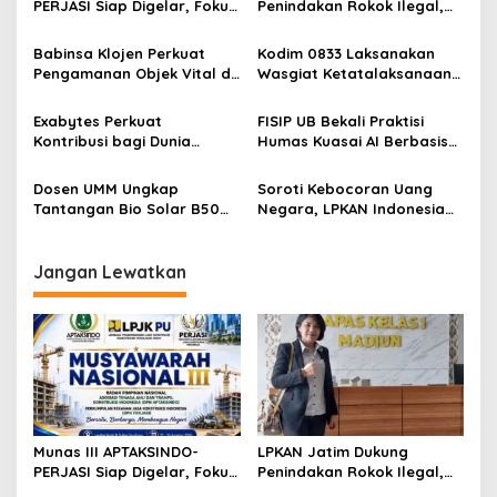
s
PERJASI Siap Digelar, Fokus
Penindakan Rokok Ilegal,
Perkuat Tata Kelola dan
Minta Kebijakan Tembakau
i
Regenerasi Kepemimpinan
Jangan Korbankan Petani
Babinsa Klojen Perkuat
Kodim 0833 Laksanakan
p
Pengamanan Objek Vital di
Wasgiat Ketatalaksanaan
Stasiun Kereta Api Kota
Binter
o
Lama
Exabytes Perkuat
FISIP UB Bekali Praktisi
s
Kontribusi bagi Dunia
Humas Kuasai AI Berbasis
Pendidikan Indonesia
Etika
Melalui Kerja Sama dengan
Dosen UMM Ungkap
Soroti Kebocoran Uang
Universitas Ciputra
Tantangan Bio Solar B50
Negara, LPKAN Indonesia
Surabaya
bagi Mesin Diesel, Ini
Ajukan Tiga Desakan
Langkah Perawatan yang
kepada Presiden
Wajib Dilakukan
Jangan Lewatkan
Munas III APTAKSINDO-
LPKAN Jatim Dukung
PERJASI Siap Digelar, Fokus
Penindakan Rokok Ilegal,
Perkuat Tata Kelola dan
Minta Kebijakan Tembakau