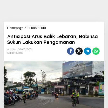
Homepage
/
SERBA SERBI
A
n
Antisipasi Arus Balik Lebaran, Babinsa
t
i
Sukun Lakukan Pengamanan
s
i
Admin
06/05/2022
SERBA SERBI
p
a
s
i
A
r
u
s
B
a
l
i
k