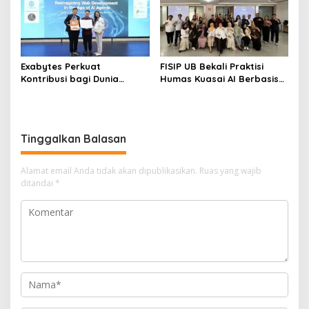
Exabytes Perkuat
FISIP UB Bekali Praktisi
Kontribusi bagi Dunia
Humas Kuasai AI Berbasis
Pendidikan Indonesia
Etika
Melalui Kerja Sama dengan
Universitas Ciputra
Surabaya
Tinggalkan Balasan
Alamat email Anda tidak akan dipublikasikan.
Ruas yang wajib
ditandai
*