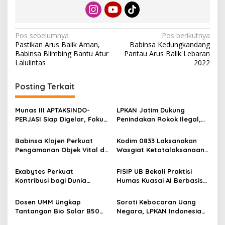
N
Pos sebelumnya
Pos berikutnya
Pastikan Arus Balik Aman,
Babinsa Kedungkandang
a
Babinsa Blimbing Bantu Atur
Pantau Arus Balik Lebaran
v
Lalulintas
2022
i
Posting Terkait
g
a
Munas III APTAKSINDO-
LPKAN Jatim Dukung
s
PERJASI Siap Digelar, Fokus
Penindakan Rokok Ilegal,
Perkuat Tata Kelola dan
Minta Kebijakan Tembakau
i
Regenerasi Kepemimpinan
Jangan Korbankan Petani
Babinsa Klojen Perkuat
Kodim 0833 Laksanakan
p
Pengamanan Objek Vital di
Wasgiat Ketatalaksanaan
Stasiun Kereta Api Kota
Binter
o
Lama
Exabytes Perkuat
FISIP UB Bekali Praktisi
s
Kontribusi bagi Dunia
Humas Kuasai AI Berbasis
Pendidikan Indonesia
Etika
Melalui Kerja Sama dengan
Dosen UMM Ungkap
Soroti Kebocoran Uang
Universitas Ciputra
Tantangan Bio Solar B50
Negara, LPKAN Indonesia
Surabaya
bagi Mesin Diesel, Ini
Ajukan Tiga Desakan