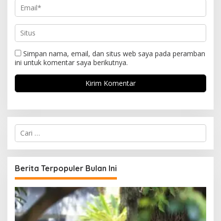
Simpan nama, email, dan situs web saya pada peramban
ini untuk komentar saya berikutnya.
C
a
r
i
u
Berita Terpopuler Bulan Ini
n
t
u
k
: