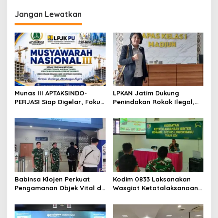
Langkah Perawatan yang
kepada Presiden
Wajib Dilakukan
Jangan Lewatkan
Munas III APTAKSINDO-
LPKAN Jatim Dukung
PERJASI Siap Digelar, Fokus
Penindakan Rokok Ilegal,
Perkuat Tata Kelola dan
Minta Kebijakan Tembakau
Regenerasi Kepemimpinan
Jangan Korbankan Petani
Babinsa Klojen Perkuat
Kodim 0833 Laksanakan
Pengamanan Objek Vital di
Wasgiat Ketatalaksanaan
Stasiun Kereta Api Kota
Binter
Lama