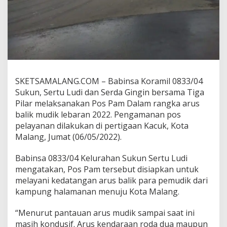
L
e
b
a
r
a
n
,
B
SKETSAMALANG.COM – Babinsa Koramil 0833/04
a
Sukun, Sertu Ludi dan Serda Gingin bersama Tiga
b
Pilar melaksanakan Pos Pam Dalam rangka arus
i
balik mudik lebaran 2022. Pengamanan pos
n
s
pelayanan dilakukan di pertigaan Kacuk, Kota
a
Malang, Jumat (06/05/2022).
S
u
Babinsa 0833/04 Kelurahan Sukun Sertu Ludi
k
mengatakan, Pos Pam tersebut disiapkan untuk
u
n
melayani kedatangan arus balik para pemudik dari
L
kampung halamanan menuju Kota Malang.
a
k
“Menurut pantauan arus mudik sampai saat ini
u
masih kondusif. Arus kendaraan roda dua maupun
k