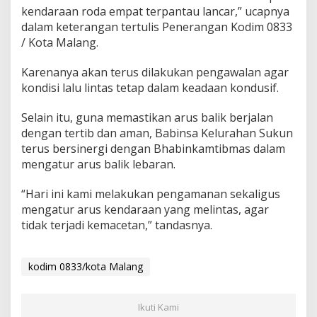
a
kendaraan roda empat terpantau lancar,” ucapnya
n
dalam keterangan tertulis Penerangan Kodim 0833
P
/ Kota Malang.
e
n
Karenanya akan terus dilakukan pengawalan agar
g
a
kondisi lalu lintas tetap dalam keadaan kondusif.
m
a
Selain itu, guna memastikan arus balik berjalan
n
dengan tertib dan aman, Babinsa Kelurahan Sukun
a
terus bersinergi dengan Bhabinkamtibmas dalam
n
mengatur arus balik lebaran.
“Hari ini kami melakukan pengamanan sekaligus
mengatur arus kendaraan yang melintas, agar
tidak terjadi kemacetan,” tandasnya.
kodim 0833/kota Malang
Ikuti Kami