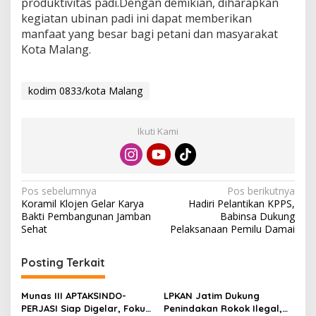
produktivitas padi.Dengan demikian, diharapkan
kegiatan ubinan padi ini dapat memberikan
manfaat yang besar bagi petani dan masyarakat
Kota Malang.
kodim 0833/kota Malang
Ikuti Kami
N
Pos sebelumnya
Pos berikutnya
Koramil Klojen Gelar Karya
Hadiri Pelantikan KPPS,
a
Bakti Pembangunan Jamban
Babinsa Dukung
v
Sehat
Pelaksanaan Pemilu Damai
i
Posting Terkait
g
a
Munas III APTAKSINDO-
LPKAN Jatim Dukung
s
PERJASI Siap Digelar, Fokus
Penindakan Rokok Ilegal,