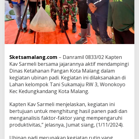
g
D
a
m
p
i
n
g
i
U
Sketsamalang.com
– Danramil 0833/02 Kapten
b
Kav Sarmeli bersama jajarannya aktif mendampingi
i
n
Dinas Ketahanan Pangan Kota Malang dalam
a
kegiatan ubinan padi. Kegiatan ini dilaksanakan di
n
Lahan kelompok Tani Sukamaju RW 3, Wonokoyo
P
Kec Kedungkandang Kota Malang.
a
d
i
Kapten Kav Sarmeli menjelaskan, kegiatan ini
D
bertujuan untuk menghitung hasil panen padi dan
u
menganalisis faktor-faktor yang mempengaruhi
k
produktivitas,” jelasnya, Jumat siang, (1/11/2024).
u
n
g
Ubinan padi merupakan kegiatan rutin yang