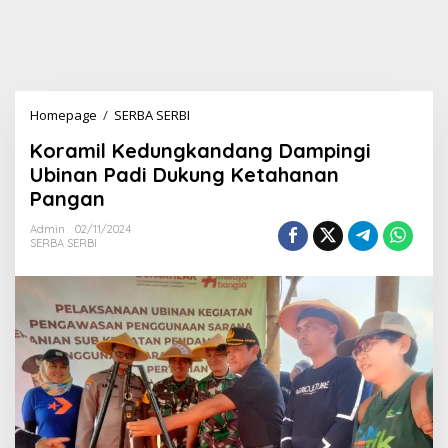
Homepage
/
SERBA SERBI
K
o
Koramil Kedungkandang Dampingi
r
a
Ubinan Padi Dukung Ketahanan
m
Pangan
i
l
Admin
02/11/2024
K
SERBA SERBI
e
d
u
n
g
k
a
n
d
a
n