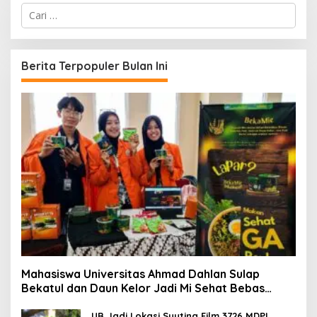
C
a
r
i
u
Berita Terpopuler Bulan Ini
n
t
u
k
:
Mahasiswa Universitas Ahmad Dahlan Sulap
Bekatul dan Daun Kelor Jadi Mi Sehat Bebas
Gluten, Lahirkan Inovasi BEKAMIE dan BEKRESS
UB Jadi Lokasi Syuting Film 3726 MDPL,