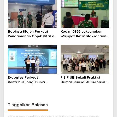
Babinsa Klojen Perkuat
Kodim 0833 Laksanakan
Pengamanan Objek Vital di
Wasgiat Ketatalaksanaan
Stasiun Kereta Api Kota
Binter
Lama
Exabytes Perkuat
FISIP UB Bekali Praktisi
Kontribusi bagi Dunia
Humas Kuasai AI Berbasis
Pendidikan Indonesia
Etika
Melalui Kerja Sama dengan
Universitas Ciputra
Surabaya
Tinggalkan Balasan
Alamat email Anda tidak akan dipublikasikan.
Ruas yang wajib