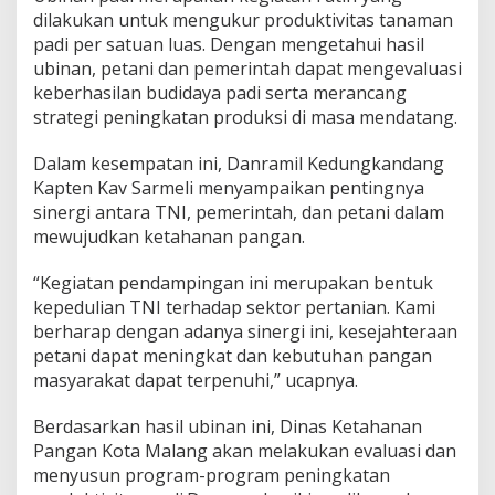
K
dilakukan untuk mengukur produktivitas tanaman
e
padi per satuan luas. Dengan mengetahui hasil
t
ubinan, petani dan pemerintah dapat mengevaluasi
a
keberhasilan budidaya padi serta merancang
h
a
strategi peningkatan produksi di masa mendatang.
n
a
Dalam kesempatan ini, Danramil Kedungkandang
n
Kapten Kav Sarmeli menyampaikan pentingnya
P
sinergi antara TNI, pemerintah, dan petani dalam
a
n
mewujudkan ketahanan pangan.
g
a
“Kegiatan pendampingan ini merupakan bentuk
n
kepedulian TNI terhadap sektor pertanian. Kami
berharap dengan adanya sinergi ini, kesejahteraan
petani dapat meningkat dan kebutuhan pangan
masyarakat dapat terpenuhi,” ucapnya.
Berdasarkan hasil ubinan ini, Dinas Ketahanan
Pangan Kota Malang akan melakukan evaluasi dan
menyusun program-program peningkatan