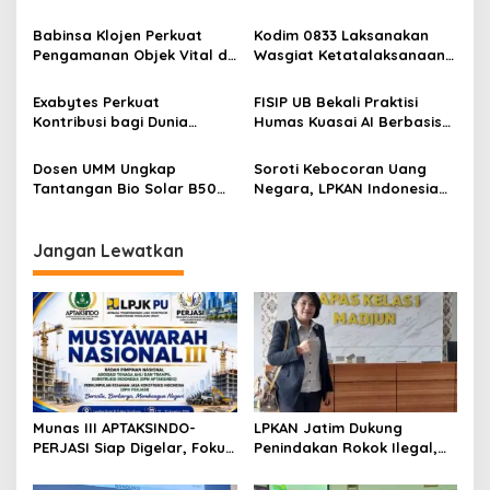
Perkuat Tata Kelola dan
Minta Kebijakan Tembakau
i
Regenerasi Kepemimpinan
Jangan Korbankan Petani
Babinsa Klojen Perkuat
Kodim 0833 Laksanakan
p
Pengamanan Objek Vital di
Wasgiat Ketatalaksanaan
Stasiun Kereta Api Kota
Binter
o
Lama
Exabytes Perkuat
FISIP UB Bekali Praktisi
s
Kontribusi bagi Dunia
Humas Kuasai AI Berbasis
Pendidikan Indonesia
Etika
Melalui Kerja Sama dengan
Dosen UMM Ungkap
Soroti Kebocoran Uang
Universitas Ciputra
Tantangan Bio Solar B50
Negara, LPKAN Indonesia
Surabaya
bagi Mesin Diesel, Ini
Ajukan Tiga Desakan
Langkah Perawatan yang
kepada Presiden
Wajib Dilakukan
Jangan Lewatkan
Munas III APTAKSINDO-
LPKAN Jatim Dukung
PERJASI Siap Digelar, Fokus
Penindakan Rokok Ilegal,
Perkuat Tata Kelola dan
Minta Kebijakan Tembakau
Regenerasi Kepemimpinan
Jangan Korbankan Petani