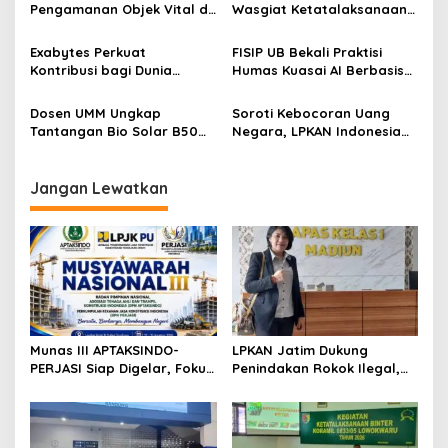
Pengamanan Objek Vital di
Wasgiat Ketatalaksanaan
o
Stasiun Kereta Api Kota
Binter
s
Lama
Exabytes Perkuat
FISIP UB Bekali Praktisi
Kontribusi bagi Dunia
Humas Kuasai AI Berbasis
Pendidikan Indonesia
Etika
Melalui Kerja Sama dengan
Dosen UMM Ungkap
Soroti Kebocoran Uang
Universitas Ciputra
Tantangan Bio Solar B50
Negara, LPKAN Indonesia
Surabaya
bagi Mesin Diesel, Ini
Ajukan Tiga Desakan
Langkah Perawatan yang
kepada Presiden
Wajib Dilakukan
Jangan Lewatkan
Munas III APTAKSINDO-
LPKAN Jatim Dukung
PERJASI Siap Digelar, Fokus
Penindakan Rokok Ilegal,
Perkuat Tata Kelola dan
Minta Kebijakan Tembakau
Regenerasi Kepemimpinan
Jangan Korbankan Petani