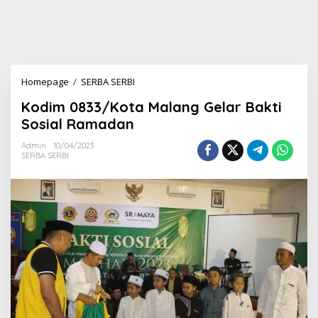
Homepage
/
SERBA SERBI
K
o
Kodim 0833/Kota Malang Gelar Bakti
d
i
Sosial Ramadan
m
0
Admin
10/04/2023
SERBA SERBI
8
3
3
/
K
o
t
a
M
a
l
a
n