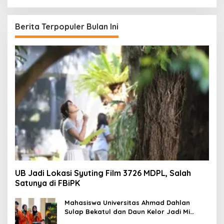
r
i
u
Berita Terpopuler Bulan Ini
n
t
u
k
:
UB Jadi Lokasi Syuting Film 3726 MDPL, Salah
Satunya di FBiPK
Mahasiswa Universitas Ahmad Dahlan
Sulap Bekatul dan Daun Kelor Jadi Mi
Sehat Bebas Gluten, Lahirkan Inovasi