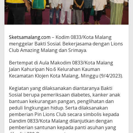
g
G
e
l
a
r
B
Sketsamalang.com
– Kodim 0833/Kota Malang
a
menggelar Bakti Sosial. Bekerjasama dengan Lions
k
Club Amazing Malang dan Srimaya.
t
i
S
Bertempat di Aula Makodim 0833/Kota Malang
o
Jalan Kahuripan No.6 Kelurahan Kauman
s
Kecamatan Klojen Kota Malang, Minggu (9/4/2023).
i
a
Kegiatan yang dilaksanakan diantaranya Bakti
l
R
Sosial berupa pemeriksaan diabetes, kanker anak
a
bantuan kekurangan pangan, penglihatan dan
m
peduli lingkungan hidup. Serta dilaksanakan
a
pemberian Pin Lions Club secara simbolis kepada
d
Dandim 0833/Kota Malang dilanjutkan dengan
a
n
pemberian santunan kepada panti asuhan yang