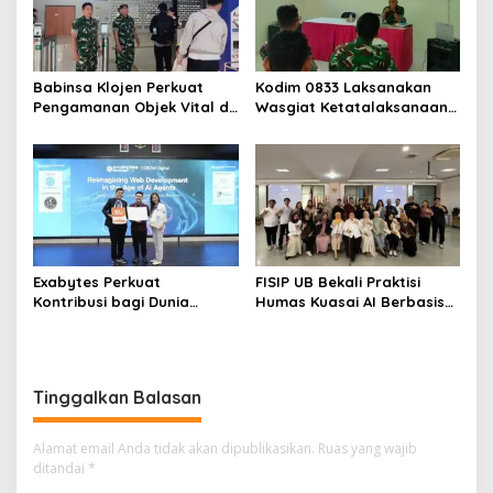
Babinsa Klojen Perkuat
Kodim 0833 Laksanakan
Pengamanan Objek Vital di
Wasgiat Ketatalaksanaan
Stasiun Kereta Api Kota
Binter
Lama
Exabytes Perkuat
FISIP UB Bekali Praktisi
Kontribusi bagi Dunia
Humas Kuasai AI Berbasis
Pendidikan Indonesia
Etika
Melalui Kerja Sama dengan
Universitas Ciputra
Surabaya
Tinggalkan Balasan
Alamat email Anda tidak akan dipublikasikan.
Ruas yang wajib
ditandai
*