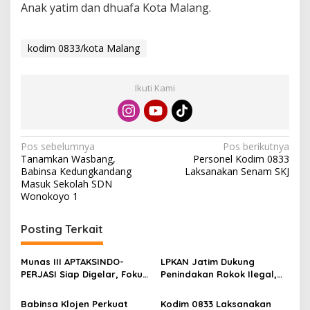
Anak yatim dan dhuafa Kota Malang.
kodim 0833/kota Malang
Ikuti Kami
N
Pos sebelumnya
Pos berikutnya
Tanamkan Wasbang,
Personel Kodim 0833
a
Babinsa Kedungkandang
Laksanakan Senam SKJ
v
Masuk Sekolah SDN
Wonokoyo 1
i
g
Posting Terkait
a
s
Munas III APTAKSINDO-
LPKAN Jatim Dukung
PERJASI Siap Digelar, Fokus
Penindakan Rokok Ilegal,
i
Perkuat Tata Kelola dan
Minta Kebijakan Tembakau
p
Regenerasi Kepemimpinan
Jangan Korbankan Petani
Babinsa Klojen Perkuat
Kodim 0833 Laksanakan