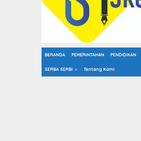
o
n
t
e
n
BERANDA
PEMERINTAHAN
PENDIDIKAN
SERBA SERBI
Tentang Kami