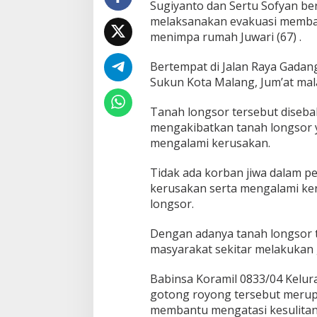
Sugiyanto dan Sertu Sofyan b
a
h
melaksanakan evakuasi memba
B
menimpa rumah Juwari (67) .
i
n
Bertempat di Jalan Raya Gadan
a
Sukun Kota Malang, Jum’at mal
a
n
Tanah longsor tersebut diseba
mengakibatkan tanah longsor
mengalami kerusakan.
Tidak ada korban jiwa dalam p
kerusakan serta mengalami keru
longsor.
Dengan adanya tanah longsor 
masyarakat sekitar melakukan
Babinsa Koramil 0833/04 Kelu
gotong royong tersebut merupa
membantu mengatasi kesulitan