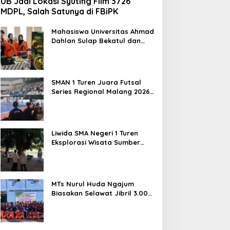
UB Jadi Lokasi Syuting Film 3726
MDPL, Salah Satunya di FBiPK
Mahasiswa Universitas Ahmad
Dahlan Sulap Bekatul dan
Daun Kelor Jadi Mi Sehat
Bebas Gluten, Lahirkan
Inovasi BEKAMIE dan BEKRESS
SMAN 1 Turen Juara Futsal
Series Regional Malang 2026,
Siap Berlaga di Tingkat
Nasional
Liwida SMA Negeri 1 Turen
Eksplorasi Wisata Sumber
Sira, Dorong Literasi dan
Promosi Hidden Gem
Kabupaten Malang
MTs Nurul Huda Ngajum
Biasakan Selawat Jibril 3.000
Kali dan Siapkan Siswa
Berjiwa Wirausaha