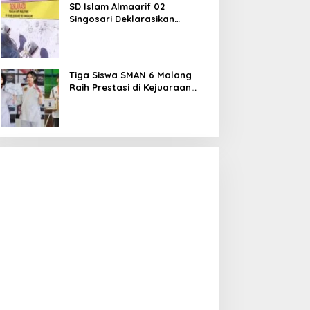
SD Islam Almaarif 02
Singosari Deklarasikan
Perang terhadap Bullying,
Teguhkan Komitmen Sekolah
Ramah Anak
Tiga Siswa SMAN 6 Malang
Raih Prestasi di Kejuaraan
Karate dan Bulu Tangkis,
Harumkan Nama Sekolah