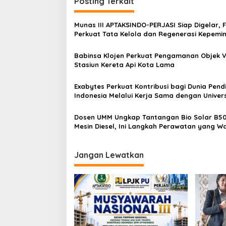
i
Posting Terkait
g
Munas III APTAKSINDO-PERJASI Siap Digelar, 
a
Perkuat Tata Kelola dan Regenerasi Kepemi
s
Babinsa Klojen Perkuat Pengamanan Objek Vi
i
Stasiun Kereta Api Kota Lama
p
o
Exabytes Perkuat Kontribusi bagi Dunia Pend
Indonesia Melalui Kerja Sama dengan Univers
s
Ciputra Surabaya
Dosen UMM Ungkap Tantangan Bio Solar B50
Mesin Diesel, Ini Langkah Perawatan yang Wa
Dilakukan
Jangan Lewatkan