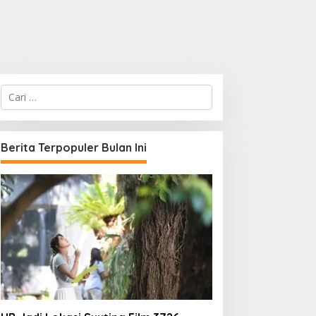
C
a
r
i
u
Berita Terpopuler Bulan Ini
n
t
u
k
: