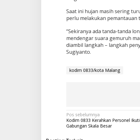
Saat ini hujan masih sering tur
perlu melakukan pemantauan te
“Sekiranya ada tanda-tanda lon
mendengar suara gemuruh maka
diambil langkah – langkah pe
Sugiyanto.
kodim 0833/kota Malang
N
Pos sebelumnya
Kodim 0833 Kerahkan Personel Ikuti 
a
Gabungan Skala Besar
v