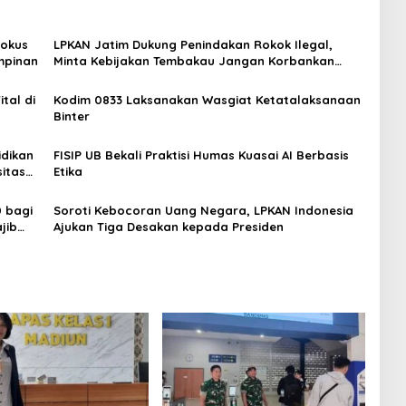
Fokus
LPKAN Jatim Dukung Penindakan Rokok Ilegal,
mpinan
Minta Kebijakan Tembakau Jangan Korbankan
Petani
tal di
Kodim 0833 Laksanakan Wasgiat Ketatalaksanaan
Binter
idikan
FISIP UB Bekali Praktisi Humas Kuasai AI Berbasis
itas
Etika
 bagi
Soroti Kebocoran Uang Negara, LPKAN Indonesia
jib
Ajukan Tiga Desakan kepada Presiden