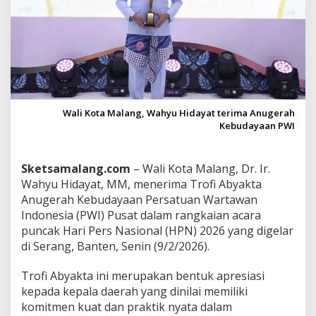
T
r
o
f
i
A
b
y
a
Wali Kota Malang, Wahyu Hidayat terima Anugerah
k
Kebudayaan PWI
t
a
A
Sketsamalang.com
– Wali Kota Malang, Dr. Ir.
n
Wahyu Hidayat, MM, menerima Trofi Abyakta
u
g
Anugerah Kebudayaan Persatuan Wartawan
e
Indonesia (PWI) Pusat dalam rangkaian acara
r
puncak Hari Pers Nasional (HPN) 2026 yang digelar
a
di Serang, Banten, Senin (9/2/2026).
h
K
e
Trofi Abyakta ini merupakan bentuk apresiasi
b
kepada kepala daerah yang dinilai memiliki
u
komitmen kuat dan praktik nyata dalam
d