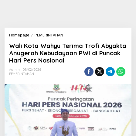
Homepage
/
PEMERINTAHAN
W
a
Wali Kota Wahyu Terima Trofi Abyakta
l
i
Anugerah Kebudayaan PWI di Puncak
K
Hari Pers Nasional
o
t
Admin
09/02/2026
a
PEMERINTAHAN
W
a
h
y
u
T
e
r
i
m
a