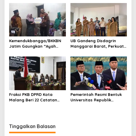
Dalam Kegiatan
Penguatan PRESISI dan
Masyarakat
Program JOGO JATIM
Kemendukbangga/BKKBN
UB Gandeng Disdagrin
Jatim Gaungkan “Ayah
Manggarai Barat, Perkuat
Wajib Hadir” dan Program
IKM Berbasis Riset dan
GENTING di Harganas ke-33
Inovasi Berkelanjutan
Fraksi PKB DPRD Kota
Pemerintah Resmi Bentuk
Malang Beri 22 Catatan
Universitas Republik
Strategis, Abstain pada
Indonesia, Fokus Cetak
Raperda
Calon Pemimpin Masa
Pertanggungjawaban APBD
Depan
2025
Tinggalkan Balasan