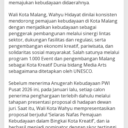
memajukan kebudayaan didaerahnya.
a
y
a
Wali Kota Malang, Wahyu Hidayat dinilai konsisten
a
mendorong pemajuan kebudayaan di Kota Malang
n
dengan menjadikan kebudayaan sebagai
P
penggerak pembangunan melalui sinergi lintas
W
sektor, dukungan fasilitas dan regulasi, serta
I
d
pengembangan ekonomi kreatif, pariwisata, dan
i
solidaritas sosial masyarakat. Salah satunya melalui
P
program 1.000 Event dan pengembangan Malang
u
sebagai Kota Kreatif Dunia bidang Media Arts
n
c
sebagaimana ditetapkan oleh UNESCO.
a
k
Sebelum menerima Anugerah Kebudayaan PWI
H
Pusat 2026 ini, pada Januari lalu, setiap calon
a
penerima penghargaan terlebih dahulu melalui
r
i
tahapan presentasi proposal di hadapan dewan
P
juri. Saat itu, Wali Kota Wahyu mempresentasikan
e
proposal berjudul ‘Selaras Nafas Pemajuan
r
Kebudayaan dalam Bingkai Kota Kreatif’, dan ia
s
berhasil menjadi nominator dengan skor tertinggi.
N