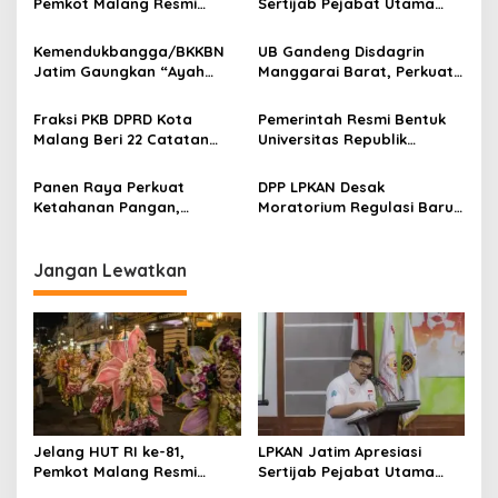
Pemkot Malang Resmi
Sertijab Pejabat Utama
i
Larang Sound Horeg
Polda Jatim, Dorong
p
Dalam Kegiatan
Penguatan PRESISI dan
Kemendukbangga/BKKBN
UB Gandeng Disdagrin
Masyarakat
Program JOGO JATIM
Jatim Gaungkan “Ayah
Manggarai Barat, Perkuat
o
Wajib Hadir” dan Program
IKM Berbasis Riset dan
s
GENTING di Harganas ke-33
Inovasi Berkelanjutan
Fraksi PKB DPRD Kota
Pemerintah Resmi Bentuk
Malang Beri 22 Catatan
Universitas Republik
Strategis, Abstain pada
Indonesia, Fokus Cetak
Raperda
Calon Pemimpin Masa
Panen Raya Perkuat
DPP LPKAN Desak
Pertanggungjawaban APBD
Depan
Ketahanan Pangan,
Moratorium Regulasi Baru
2025
Senator Lia Istifhama
Industri Hasil Tembakau
Dorong HKTI Kawal Aspirasi
Petani hingga Tingkat
Jangan Lewatkan
Nasional
Jelang HUT RI ke-81,
LPKAN Jatim Apresiasi
Pemkot Malang Resmi
Sertijab Pejabat Utama
Larang Sound Horeg
Polda Jatim, Dorong