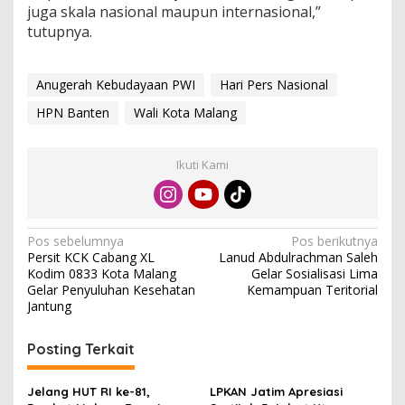
juga skala nasional maupun internasional,”
tutupnya.
Anugerah Kebudayaan PWI
Hari Pers Nasional
HPN Banten
Wali Kota Malang
Ikuti Kami
N
Pos sebelumnya
Pos berikutnya
Persit KCK Cabang XL
Lanud Abdulrachman Saleh
a
Kodim 0833 Kota Malang
Gelar Sosialisasi Lima
v
Gelar Penyuluhan Kesehatan
Kemampuan Teritorial
Jantung
i
g
Posting Terkait
a
s
Jelang HUT RI ke-81,
LPKAN Jatim Apresiasi