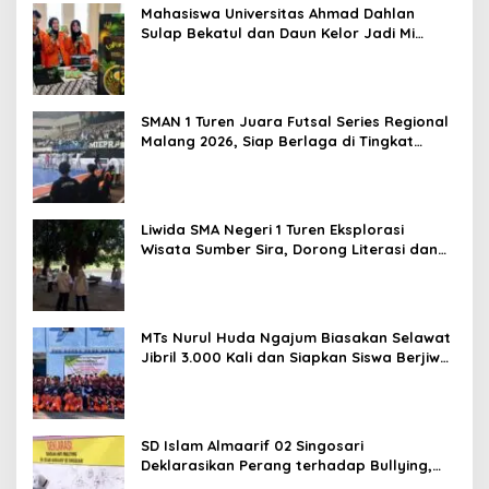
Mahasiswa Universitas Ahmad Dahlan
Sulap Bekatul dan Daun Kelor Jadi Mi
Sehat Bebas Gluten, Lahirkan Inovasi
BEKAMIE dan BEKRESS
SMAN 1 Turen Juara Futsal Series Regional
Malang 2026, Siap Berlaga di Tingkat
Nasional
Liwida SMA Negeri 1 Turen Eksplorasi
Wisata Sumber Sira, Dorong Literasi dan
Promosi Hidden Gem Kabupaten Malang
MTs Nurul Huda Ngajum Biasakan Selawat
Jibril 3.000 Kali dan Siapkan Siswa Berjiwa
Wirausaha
SD Islam Almaarif 02 Singosari
Deklarasikan Perang terhadap Bullying,
Teguhkan Komitmen Sekolah Ramah Anak