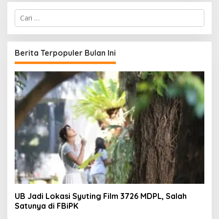
C
a
r
i
u
Berita Terpopuler Bulan Ini
n
t
u
k
:
UB Jadi Lokasi Syuting Film 3726 MDPL, Salah
Satunya di FBiPK