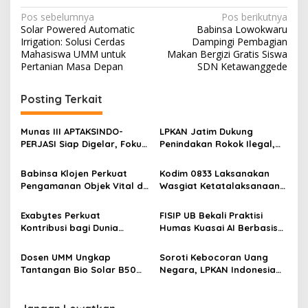
N
Pos sebelumnya
Pos berikutnya
Solar Powered Automatic
Babinsa Lowokwaru
a
Irrigation: Solusi Cerdas
Dampingi Pembagian
v
Mahasiswa UMM untuk
Makan Bergizi Gratis Siswa
Pertanian Masa Depan
SDN Ketawanggede
i
g
Posting Terkait
a
s
Munas III APTAKSINDO-
LPKAN Jatim Dukung
PERJASI Siap Digelar, Fokus
Penindakan Rokok Ilegal,
i
Perkuat Tata Kelola dan
Minta Kebijakan Tembakau
p
Regenerasi Kepemimpinan
Jangan Korbankan Petani
Babinsa Klojen Perkuat
Kodim 0833 Laksanakan
Pengamanan Objek Vital di
Wasgiat Ketatalaksanaan
o
Stasiun Kereta Api Kota
Binter
s
Lama
Exabytes Perkuat
FISIP UB Bekali Praktisi
Kontribusi bagi Dunia
Humas Kuasai AI Berbasis
Pendidikan Indonesia
Etika
Melalui Kerja Sama dengan
Dosen UMM Ungkap
Soroti Kebocoran Uang
Universitas Ciputra
Tantangan Bio Solar B50
Negara, LPKAN Indonesia
Surabaya
bagi Mesin Diesel, Ini
Ajukan Tiga Desakan
Langkah Perawatan yang
kepada Presiden
Wajib Dilakukan