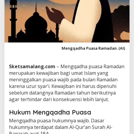
a
n
:
P
a
n
d
u
a
Mengqadha Puasa Ramadan. (AI)
n
L
e
Sketsamalang.com
– Mengqadha puasa Ramadan
n
merupakan kewajiban bagi umat Islam yang
g
k
meninggalkan puasa wajib pada bulan Ramadan
a
karena uzur syar’i. Kewajiban ini harus dipenuhi
p
sebelum datangnya Ramadan tahun berikutnya
H
agar terhindar dari konsekuensi lebih lanjut.
u
k
u
Hukum Mengqadha Puasa
m
Mengqadha puasa hukumnya wajib. Dasar
,
hukumnya terdapat dalam Al-Qur’an Surah Al-
T
a
Baqarah ayat 184: