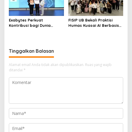
Exabytes Perkuat
FISIP UB Bekali Praktisi
Kontribusi bagi Dunia
Humas Kuasai AI Berbasis
Pendidikan Indonesia
Etika
Melalui Kerja Sama dengan
Universitas Ciputra
Surabaya
Tinggalkan Balasan
Alamat email Anda tidak akan dipublikasikan.
Ruas yang wajib
ditandai
*