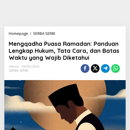
Homepage
/
SERBA SERBI
M
e
Mengqadha Puasa Ramadan: Panduan
n
g
Lengkap Hukum, Tata Cara, dan Batas
q
Waktu yang Wajib Diketahui
a
d
Admin
04/02/2026
h
SERBA SERBI
a
P
u
a
s
a
R
a
m
a
d