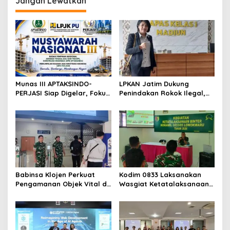
Jangan Lewatkan
Munas III APTAKSINDO-
LPKAN Jatim Dukung
PERJASI Siap Digelar, Fokus
Penindakan Rokok Ilegal,
Perkuat Tata Kelola dan
Minta Kebijakan Tembakau
Regenerasi Kepemimpinan
Jangan Korbankan Petani
Babinsa Klojen Perkuat
Kodim 0833 Laksanakan
Pengamanan Objek Vital di
Wasgiat Ketatalaksanaan
Stasiun Kereta Api Kota
Binter
Lama