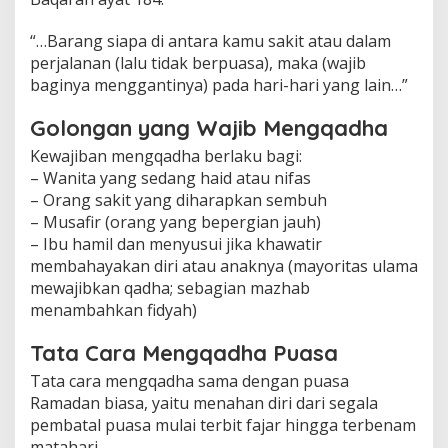
t
a
“…Barang siapa di antara kamu sakit atau dalam
C
perjalanan (lalu tidak berpuasa), maka (wajib
a
baginya menggantinya) pada hari-hari yang lain…”
r
a
,
Golongan yang Wajib Mengqadha
d
Kewajiban mengqadha berlaku bagi:
a
n
– Wanita yang sedang haid atau nifas
B
– Orang sakit yang diharapkan sembuh
a
– Musafir (orang yang bepergian jauh)
t
– Ibu hamil dan menyusui jika khawatir
a
s
membahayakan diri atau anaknya (mayoritas ulama
W
mewajibkan qadha; sebagian mazhab
a
menambahkan fidyah)
k
t
Tata Cara Mengqadha Puasa
u
y
Tata cara mengqadha sama dengan puasa
a
Ramadan biasa, yaitu menahan diri dari segala
n
pembatal puasa mulai terbit fajar hingga terbenam
g
W
matahari.