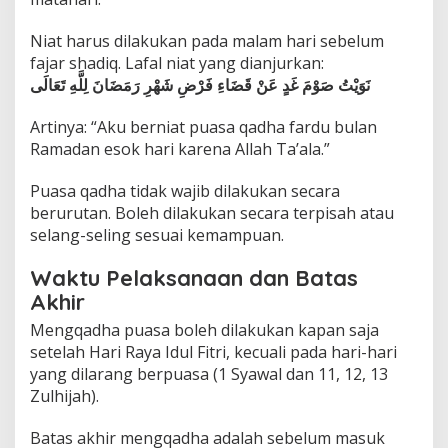
a
j
Niat harus dilakukan pada malam hari sebelum
i
fajar shadiq. Lafal niat yang dianjurkan:
b
نَوَيْتُ صَوْمَ غَدٍ عَنْ قَضَاءِ فَرْضِ شَهْرِ رَمَضَانَ لِلَّهِ تَعَالَى
D
i
k
Artinya: “Aku berniat puasa qadha fardu bulan
e
Ramadan esok hari karena Allah Ta’ala.”
t
a
Puasa qadha tidak wajib dilakukan secara
h
berurutan. Boleh dilakukan secara terpisah atau
u
i
selang-seling sesuai kemampuan.
Waktu Pelaksanaan dan Batas
Akhir
Mengqadha puasa boleh dilakukan kapan saja
setelah Hari Raya Idul Fitri, kecuali pada hari-hari
yang dilarang berpuasa (1 Syawal dan 11, 12, 13
Zulhijah).
Batas akhir mengqadha adalah sebelum masuk