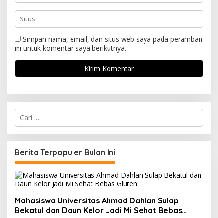
Simpan nama, email, dan situs web saya pada peramban
ini untuk komentar saya berikutnya.
C
a
r
i
u
Berita Terpopuler Bulan Ini
n
t
u
k
:
Mahasiswa Universitas Ahmad Dahlan Sulap
Bekatul dan Daun Kelor Jadi Mi Sehat Bebas