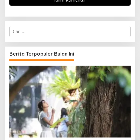
C
a
r
i
u
Berita Terpopuler Bulan Ini
n
t
u
k
: