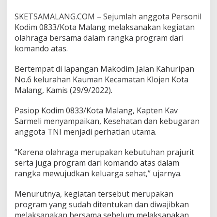
0
8
SKETSAMALANG.COM – Sejumlah anggota Personil
3
Kodim 0833/Kota Malang melaksanakan kegiatan
3
olahraga bersama dalam rangka program dari
/
komando atas.
K
o
t
Bertempat di lapangan Makodim Jalan Kahuripan
a
No.6 kelurahan Kauman Kecamatan Klojen Kota
M
Malang, Kamis (29/9/2022).
a
l
a
Pasiop Kodim 0833/Kota Malang, Kapten Kav
n
Sarmeli menyampaikan, Kesehatan dan kebugaran
g
anggota TNI menjadi perhatian utama.
R
u
“Karena olahraga merupakan kebutuhan prajurit
t
i
serta juga program dari komando atas dalam
n
rangka mewujudkan keluarga sehat,” ujarnya.
G
e
Menurutnya, kegiatan tersebut merupakan
l
program yang sudah ditentukan dan diwajibkan
a
r
melaksanakan bersama sebelum melaksanakan