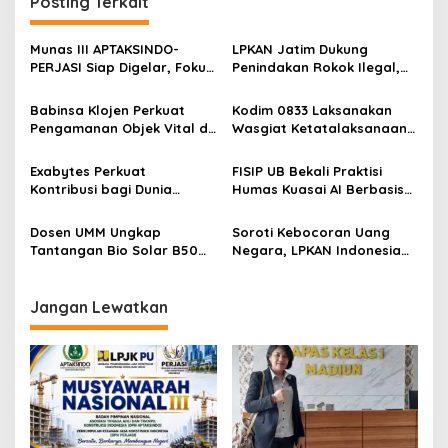
Posting Terkait
g
a
Munas III APTAKSINDO-
LPKAN Jatim Dukung
s
PERJASI Siap Digelar, Fokus
Penindakan Rokok Ilegal,
Perkuat Tata Kelola dan
Minta Kebijakan Tembakau
i
Regenerasi Kepemimpinan
Jangan Korbankan Petani
Babinsa Klojen Perkuat
Kodim 0833 Laksanakan
p
Pengamanan Objek Vital di
Wasgiat Ketatalaksanaan
Stasiun Kereta Api Kota
Binter
o
Lama
Exabytes Perkuat
FISIP UB Bekali Praktisi
s
Kontribusi bagi Dunia
Humas Kuasai AI Berbasis
Pendidikan Indonesia
Etika
Melalui Kerja Sama dengan
Dosen UMM Ungkap
Soroti Kebocoran Uang
Universitas Ciputra
Tantangan Bio Solar B50
Negara, LPKAN Indonesia
Surabaya
bagi Mesin Diesel, Ini
Ajukan Tiga Desakan
Langkah Perawatan yang
kepada Presiden
Wajib Dilakukan
Jangan Lewatkan