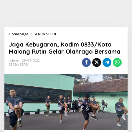
Homepage
/
SERBA SERBI
J
a
Jaga Kebugaran, Kodim 0833/Kota
g
a
Malang Rutin Gelar Olahraga Bersama
K
e
Admin
29/09/2022
SERBA SERBI
b
u
g
a
r
a
n
,
K
o
d
i
m