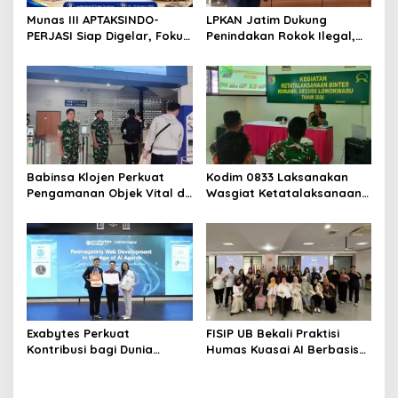
Munas III APTAKSINDO-
LPKAN Jatim Dukung
PERJASI Siap Digelar, Fokus
Penindakan Rokok Ilegal,
Perkuat Tata Kelola dan
Minta Kebijakan Tembakau
Regenerasi Kepemimpinan
Jangan Korbankan Petani
Babinsa Klojen Perkuat
Kodim 0833 Laksanakan
Pengamanan Objek Vital di
Wasgiat Ketatalaksanaan
Stasiun Kereta Api Kota
Binter
Lama
Exabytes Perkuat
FISIP UB Bekali Praktisi
Kontribusi bagi Dunia
Humas Kuasai AI Berbasis
Pendidikan Indonesia
Etika
Melalui Kerja Sama dengan
Universitas Ciputra