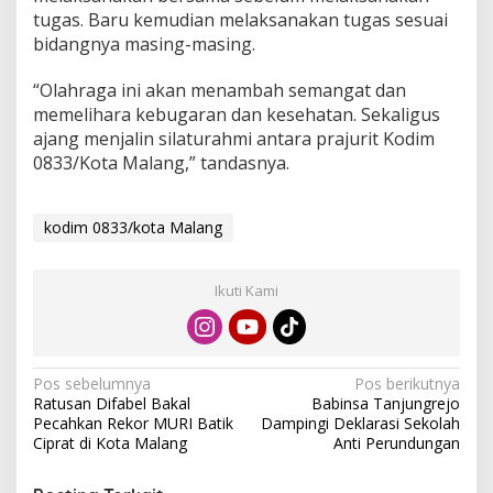
O
tugas. Baru kemudian melaksanakan tugas sesuai
l
bidangnya masing-masing.
a
h
“Olahraga ini akan menambah semangat dan
r
a
memelihara kebugaran dan kesehatan. Sekaligus
g
ajang menjalin silaturahmi antara prajurit Kodim
a
0833/Kota Malang,” tandasnya.
B
e
r
kodim 0833/kota Malang
s
a
m
a
Ikuti Kami
N
Pos sebelumnya
Pos berikutnya
Ratusan Difabel Bakal
Babinsa Tanjungrejo
a
Pecahkan Rekor MURI Batik
Dampingi Deklarasi Sekolah
v
Ciprat di Kota Malang
Anti Perundungan
i