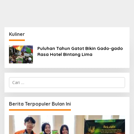
Kuliner
Puluhan Tahun Gatot Bikin Gado-gado
Rasa Hotel Bintang Lima
C
a
r
i
u
Berita Terpopuler Bulan Ini
n
t
u
k
: