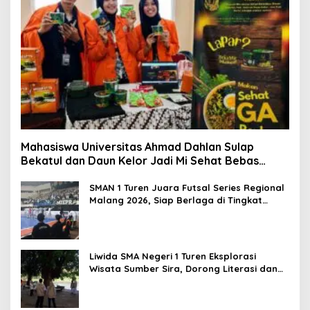
:
Mahasiswa Universitas Ahmad Dahlan Sulap
Bekatul dan Daun Kelor Jadi Mi Sehat Bebas
Gluten, Lahirkan Inovasi BEKAMIE dan BEKRESS
SMAN 1 Turen Juara Futsal Series Regional
Malang 2026, Siap Berlaga di Tingkat
Nasional
Liwida SMA Negeri 1 Turen Eksplorasi
Wisata Sumber Sira, Dorong Literasi dan
Promosi Hidden Gem Kabupaten Malang