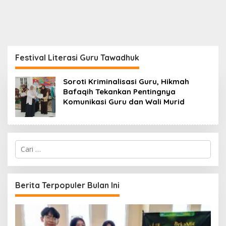
Festival Literasi Guru Tawadhuk
Soroti Kriminalisasi Guru, Hikmah
Bafaqih Tekankan Pentingnya
Komunikasi Guru dan Wali Murid
C
a
r
i
u
Berita Terpopuler Bulan Ini
n
t
u
k