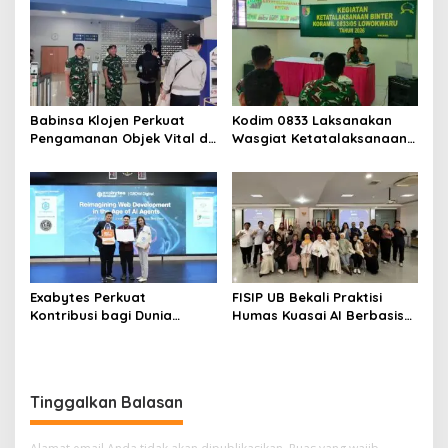
Babinsa Klojen Perkuat
Kodim 0833 Laksanakan
Pengamanan Objek Vital di
Wasgiat Ketatalaksanaan
Stasiun Kereta Api Kota
Binter
Lama
Exabytes Perkuat
FISIP UB Bekali Praktisi
Kontribusi bagi Dunia
Humas Kuasai AI Berbasis
Pendidikan Indonesia
Etika
Melalui Kerja Sama dengan
Universitas Ciputra
Surabaya
Tinggalkan Balasan