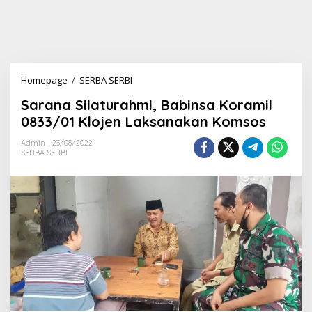
Homepage
/
SERBA SERBI
S
a
Sarana Silaturahmi, Babinsa Koramil
r
a
0833/01 Klojen Laksanakan Komsos
n
a
Admin
23/08/2022
SERBA SERBI
S
i
l
a
t
u
r
a
h
m
i
,
B