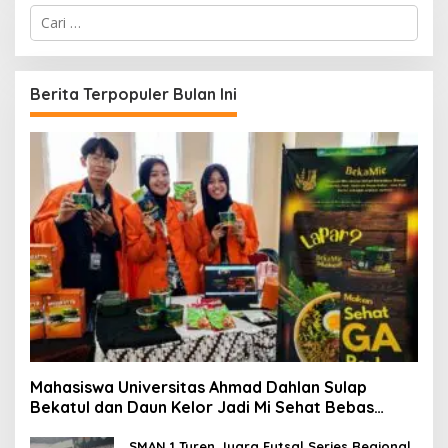
C
a
r
i
u
Berita Terpopuler Bulan Ini
n
t
u
k
:
Mahasiswa Universitas Ahmad Dahlan Sulap
Bekatul dan Daun Kelor Jadi Mi Sehat Bebas
Gluten, Lahirkan Inovasi BEKAMIE dan BEKRESS
SMAN 1 Turen Juara Futsal Series Regional