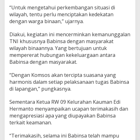
n
“Untuk mengetahui perkembangan situasi di
L
wilayah, tentu perlu menciptakan kedekatan
a
k
dengan warga binaan,” ujarnya.
s
a
Diakui, kegiatan ini mencerminkan kemanunggalan
n
TNI khususnya Babinsa dengan masyarakat
a
wilayah binaannya. Yang bertujuan untuk
k
a
mempererat hubungan kekeluargaan antara
n
Babinsa dengan masyarakat.
K
o
“Dengan Komsos akan tercipta suasana yang
m
harmonis dalam setiap pelaksanaan tugas Babinsa
s
o
di lapangan,” pungkasnya.
s
Sementara Ketua RW 09 Kelurahan Kauman Edi
Hermanto menyampaikan ucapan terimakasih dan
mengapresiasi apa yang diupayakan Babinsa
terkait keamanan.
“Terimakasih, selama ini Babinsa telah mampu