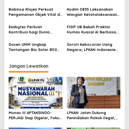
i
Perkuat Tata Kelola dan
Minta Kebijakan Tembakau
p
Regenerasi Kepemimpinan
Jangan Korbankan Petani
Babinsa Klojen Perkuat
Kodim 0833 Laksanakan
Pengamanan Objek Vital di
Wasgiat Ketatalaksanaan
o
Stasiun Kereta Api Kota
Binter
s
Lama
Exabytes Perkuat
FISIP UB Bekali Praktisi
Kontribusi bagi Dunia
Humas Kuasai AI Berbasis
Pendidikan Indonesia
Etika
Melalui Kerja Sama dengan
Dosen UMM Ungkap
Soroti Kebocoran Uang
Universitas Ciputra
Tantangan Bio Solar B50
Negara, LPKAN Indonesia
Surabaya
bagi Mesin Diesel, Ini
Ajukan Tiga Desakan
Langkah Perawatan yang
kepada Presiden
Wajib Dilakukan
Jangan Lewatkan
Munas III APTAKSINDO-
LPKAN Jatim Dukung
PERJASI Siap Digelar, Fokus
Penindakan Rokok Ilegal,
Perkuat Tata Kelola dan
Minta Kebijakan Tembakau
Regenerasi Kepemimpinan
Jangan Korbankan Petani