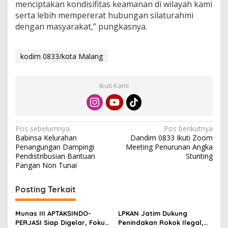
menciptakan kondisifitas keamanan di wilayah kami
serta lebih mempererat hubungan silaturahmi
dengan masyarakat,” pungkasnya.
kodim 0833/kota Malang
Ikuti Kami
N
Pos sebelumnya
Pos berikutnya
Babinsa Kelurahan
Dandim 0833 Ikuti Zoom
a
Penangungan Dampingi
Meeting Penurunan Angka
v
Pendistribusian Bantuan
Stunting
Pangan Non Tunai
i
g
Posting Terkait
a
s
Munas III APTAKSINDO-
LPKAN Jatim Dukung
PERJASI Siap Digelar, Fokus
Penindakan Rokok Ilegal,