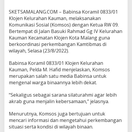
a
b
SKETSAMALANG.COM – Babinsa Koramil 0833/01
i
Klojen Kelurahan Kauman, melaksanakan
n
s
Komunikasi Sosial (Komsos) dengan Ketua RW 09.
a
Bertempat di Jalan Basuki Rahmad Gg IV Kelurahan
K
Kauman Kecamatan Klojen Kota Malang guna
o
berkoordinasi perkembangan Kamtibmas di
r
wilayah, Selasa (23/8/2022).
a
m
i
Babinsa Koramil 0833/01 Klojen Kelurahan
l
Kauman, Pelda M. Hafid menjelaskan, Komsos
0
merupakan salah satu media Babinsa untuk
8
mengenal warga binaannya lebih dekat.
3
3
/
“Sekaligus sebagai sarana silaturahmi agar lebih
0
akrab guna menjalin kebersamaan,” jelasnya.
1
K
Menurutnya, Komsos juga bertujuan untuk
l
o
mencari informasi dan mengetahui perkembangan
j
situasi serta kondisi di wilayah binaan.
e