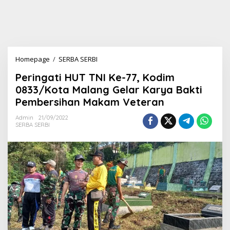
Homepage
/
SERBA SERBI
P
e
Peringati HUT TNI Ke-77, Kodim
r
i
0833/Kota Malang Gelar Karya Bakti
n
Pembersihan Makam Veteran
g
a
Admin
21/09/2022
t
SERBA SERBI
i
H
U
T
T
N
I
K
e
-
7