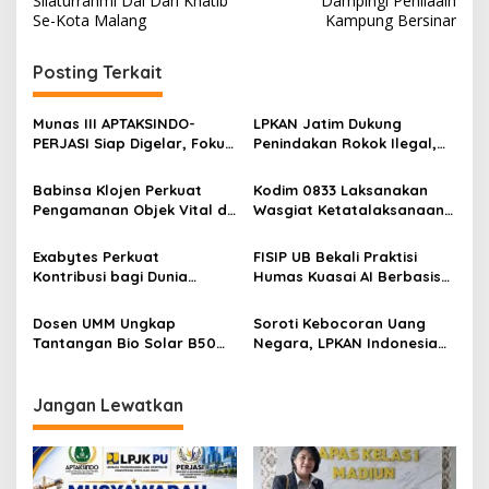
Silaturrahmi Dai Dan Khatib
Dampingi Penilaain
v
Se-Kota Malang
Kampung Bersinar
i
Posting Terkait
g
a
Munas III APTAKSINDO-
LPKAN Jatim Dukung
s
PERJASI Siap Digelar, Fokus
Penindakan Rokok Ilegal,
Perkuat Tata Kelola dan
Minta Kebijakan Tembakau
i
Regenerasi Kepemimpinan
Jangan Korbankan Petani
Babinsa Klojen Perkuat
Kodim 0833 Laksanakan
p
Pengamanan Objek Vital di
Wasgiat Ketatalaksanaan
Stasiun Kereta Api Kota
Binter
o
Lama
Exabytes Perkuat
FISIP UB Bekali Praktisi
s
Kontribusi bagi Dunia
Humas Kuasai AI Berbasis
Pendidikan Indonesia
Etika
Melalui Kerja Sama dengan
Dosen UMM Ungkap
Soroti Kebocoran Uang
Universitas Ciputra
Tantangan Bio Solar B50
Negara, LPKAN Indonesia
Surabaya
bagi Mesin Diesel, Ini
Ajukan Tiga Desakan
Langkah Perawatan yang
kepada Presiden
Wajib Dilakukan
Jangan Lewatkan