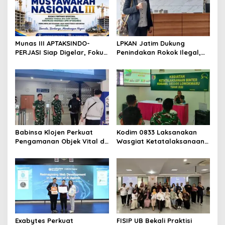
Munas III APTAKSINDO-
LPKAN Jatim Dukung
PERJASI Siap Digelar, Fokus
Penindakan Rokok Ilegal,
Perkuat Tata Kelola dan
Minta Kebijakan Tembakau
Regenerasi Kepemimpinan
Jangan Korbankan Petani
Babinsa Klojen Perkuat
Kodim 0833 Laksanakan
Pengamanan Objek Vital di
Wasgiat Ketatalaksanaan
Stasiun Kereta Api Kota
Binter
Lama
Exabytes Perkuat
FISIP UB Bekali Praktisi