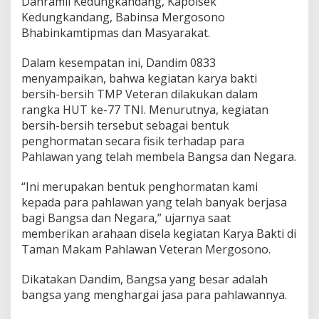
Danramil Kedungkandang, Kapolsek
a
Kedungkandang, Babinsa Mergosono
r
Bhabinkamtipmas dan Masyarakat.
K
a
r
Dalam kesempatan ini, Dandim 0833
y
menyampaikan, bahwa kegiatan karya bakti
a
bersih-bersih TMP Veteran dilakukan dalam
B
rangka HUT ke-77 TNI. Menurutnya, kegiatan
a
k
bersih-bersih tersebut sebagai bentuk
t
penghormatan secara fisik terhadap para
i
Pahlawan yang telah membela Bangsa dan Negara.
P
e
“Ini merupakan bentuk penghormatan kami
m
b
kepada para pahlawan yang telah banyak berjasa
e
bagi Bangsa dan Negara,” ujarnya saat
r
memberikan arahaan disela kegiatan Karya Bakti di
s
Taman Makam Pahlawan Veteran Mergosono.
i
h
a
Dikatakan Dandim, Bangsa yang besar adalah
n
bangsa yang menghargai jasa para pahlawannya.
M
a