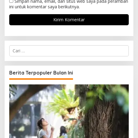
Simpan nama, email, dan situs web saya pada peramban
ini untuk komentar saya berikutnya.
C
a
r
i
u
Berita Terpopuler Bulan Ini
n
t
u
k
: