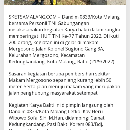
7
,
K
SKETSAMALANG.COM – Dandim 0833/Kota Malang
o
bersama Personil TNI Gabungangan
d
i
melakasanakan kegiatan Karya bakti dalam rangka
m
memperingati HUT TNI Ke-77 Tahun 2022. Di ikuti
0
200 orang, kegiatan ini di gelar di makam
8
Mergosono Jalan Kolonel Sugiono Gang 3A,
3
Kelurahan Mergosono, Kecamatan
3
/
Kedungkandang, Kota Malang, Rabu (21/9/2022).
K
o
Sasaran kegiatan berupa pembersihan sekitar
t
Makam Mergosono sepanjang kurang lebih 50
a
meter. Serta jalan menuju makam yang merupakan
M
a
jalan penghubung masyarakat setempat.
l
a
Kegiatan Karya Bakti ini dipimpin langsung oleh
n
Dandim 0833/Kota Malang Letkol Kav Heru
g
Wibowo Sofa, S.H. M.Han, didampingi Camat
G
e
Kedungkandang, Pasi Bakti Korem 083/Bdj,
l