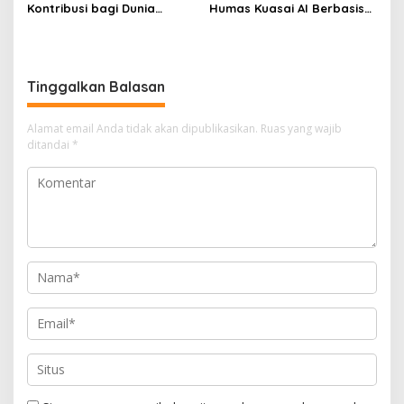
Kontribusi bagi Dunia
Humas Kuasai AI Berbasis
Pendidikan Indonesia
Etika
Melalui Kerja Sama dengan
Universitas Ciputra
Surabaya
Tinggalkan Balasan
Alamat email Anda tidak akan dipublikasikan.
Ruas yang wajib
ditandai
*