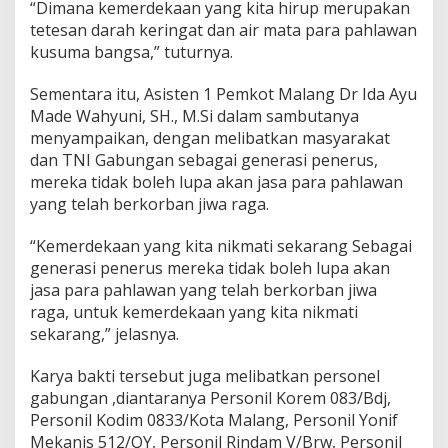
“Dimana kemerdekaan yang kita hirup merupakan
k
tetesan darah keringat dan air mata para pahlawan
a
m
kusuma bangsa,” tuturnya.
V
e
Sementara itu, Asisten 1 Pemkot Malang Dr Ida Ayu
t
Made Wahyuni, SH., M.Si dalam sambutanya
e
menyampaikan, dengan melibatkan masyarakat
r
a
dan TNI Gabungan sebagai generasi penerus,
n
mereka tidak boleh lupa akan jasa para pahlawan
yang telah berkorban jiwa raga.
“Kemerdekaan yang kita nikmati sekarang Sebagai
generasi penerus mereka tidak boleh lupa akan
jasa para pahlawan yang telah berkorban jiwa
raga, untuk kemerdekaan yang kita nikmati
sekarang,” jelasnya.
Karya bakti tersebut juga melibatkan personel
gabungan ,diantaranya Personil Korem 083/Bdj,
Personil Kodim 0833/Kota Malang, Personil Yonif
Mekanis 512/QY, Personil Rindam V/Brw, Personil