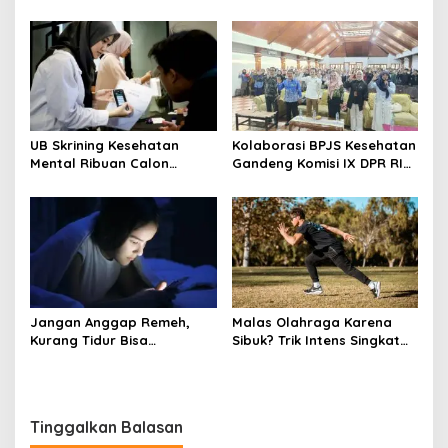
Lama, Gaya Hidup
Kesehatan Lansia, Perkuat
Sedentari Dapat Sebabkan
Kepedulian terhadap
Penyakit Degeneratif
Kesehatan Masyarakat
UB Skrining Kesehatan
Kolaborasi BPJS Kesehatan
Mental Ribuan Calon
Gandeng Komisi IX DPR RI
Mahasiswa Baru, Cegah
Sosialisasi Program JKN
Gangguan Psikologis Sejak
dan Pola Hidup Sehat
Dini
Jangan Anggap Remeh,
Malas Olahraga Karena
Kurang Tidur Bisa
Sibuk? Trik Intens Singkat
Tingkatkan Risiko Obesitas
Ini Boleh Dicoba!
Tinggalkan Balasan