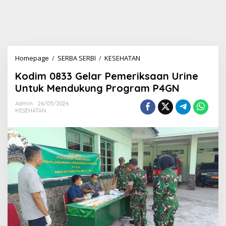
Homepage
/
SERBA SERBI
/
KESEHATAN
K
o
Kodim 0833 Gelar Pemeriksaan Urine
d
i
Untuk Mendukung Program P4GN
m
0
Admin
26/05/2026
KESEHATAN
8
3
3
G
e
l
a
r
P
e
m
e
r