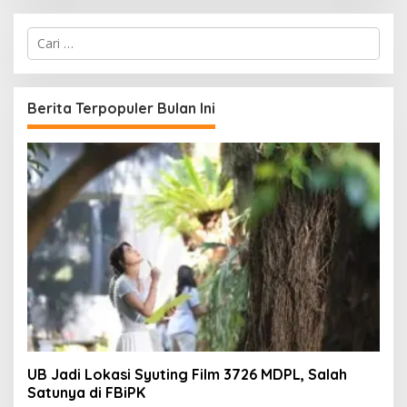
C
a
r
i
u
Berita Terpopuler Bulan Ini
n
t
u
k
:
UB Jadi Lokasi Syuting Film 3726 MDPL, Salah
Satunya di FBiPK