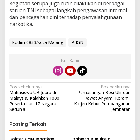
Kegiatan serupa juga rutin dilakukan di berbagai
satuan TNI sebagai langkah pengawasan internal
dan pencegahan dini terhadap penyalahgunaan
narkotika.
kodim 0833/kota Malang
P4GN
Ikuti Kami
N
Pos sebelumnya
Pos berikutnya
Mahasiswa UB Juara di
Pemasangan Besi Ulir dan
a
Malaysia, Kalahkan 1000
Kawat Anyam, Koramil
v
Peserta dari 17 Negara
Klojen Kebut Pembangunan
Sedunia
Jembatan
i
g
Posting Terkait
a
Dokter UMM Ingatkan
Babinsa Bunulrejo