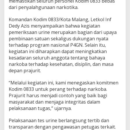
memastikan seluruh personel Kodim 0833 bebas
P
dari penyalahgunaan narkotika.
r
o
g
Komandan Kodim 0833/Kota Malang, Letkol Inf
r
Dedy Azis menyampaikan bahwa kegiatan
a
pemeriksaan urine merupakan bagian dari upaya
m
pembinaan satuan sekaligus dukungan nyata
P
terhadap program nasional P4GN. Selain itu,
4
G
kegiatan ini diharapkan dapat meningkatkan
N
kesadaran seluruh anggota tentang bahaya
narkoba terhadap kesehatan, disiplin, dan masa
depan prajurit.
“Melalui kegiatan ini, kami menegaskan komitmen
Kodim 0833 untuk perang terhadap narkoba.
Prajurit harus menjadi contoh yang baik bagi
masyarakat dan menjaga integritas dalam
pelaksanaan tugas,” ujarnya.
Pelaksanaan tes urine berlangsung tertib dan
transparan dengan pengawasan petugas terkait.