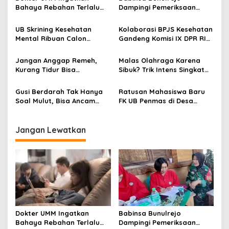
s
Bahaya Rebahan Terlalu
Dampingi Pemeriksaan
i
Lama, Gaya Hidup
Kesehatan Lansia, Perkuat
p
Sedentari Dapat Sebabkan
Kepedulian terhadap
UB Skrining Kesehatan
Kolaborasi BPJS Kesehatan
Penyakit Degeneratif
Kesehatan Masyarakat
Mental Ribuan Calon
Gandeng Komisi IX DPR RI
o
Mahasiswa Baru, Cegah
Sosialisasi Program JKN
s
Gangguan Psikologis Sejak
dan Pola Hidup Sehat
Jangan Anggap Remeh,
Malas Olahraga Karena
Dini
Kurang Tidur Bisa
Sibuk? Trik Intens Singkat
Tingkatkan Risiko Obesitas
Ini Boleh Dicoba!
Gusi Berdarah Tak Hanya
Ratusan Mahasiswa Baru
Soal Mulut, Bisa Ancam
FK UB Penmas di Desa
Kesehatan Katup Jantung
Permanu, Hadirkan
Pengobatan Gratis hingga
Edukasi Kesehatan
Jangan Lewatkan
Dokter UMM Ingatkan
Babinsa Bunulrejo
Bahaya Rebahan Terlalu
Dampingi Pemeriksaan