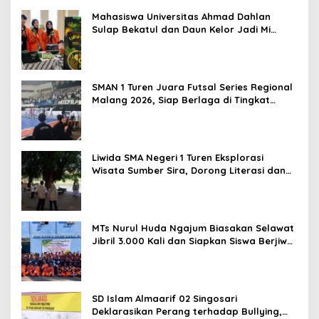
Mahasiswa Universitas Ahmad Dahlan
Sulap Bekatul dan Daun Kelor Jadi Mi
Sehat Bebas Gluten, Lahirkan Inovasi
BEKAMIE dan BEKRESS
SMAN 1 Turen Juara Futsal Series Regional
Malang 2026, Siap Berlaga di Tingkat
Nasional
Liwida SMA Negeri 1 Turen Eksplorasi
Wisata Sumber Sira, Dorong Literasi dan
Promosi Hidden Gem Kabupaten Malang
MTs Nurul Huda Ngajum Biasakan Selawat
Jibril 3.000 Kali dan Siapkan Siswa Berjiwa
Wirausaha
SD Islam Almaarif 02 Singosari
Deklarasikan Perang terhadap Bullying,