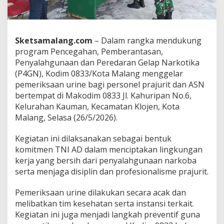
i
k
s
a
Sketsamalang.com
– Dalam rangka mendukung
a
n
program Pencegahan, Pemberantasan,
U
Penyalahgunaan dan Peredaran Gelap Narkotika
r
(P4GN), Kodim 0833/Kota Malang menggelar
i
pemeriksaan urine bagi personel prajurit dan ASN
n
e
bertempat di Makodim 0833 Jl. Kahuripan No.6,
U
Kelurahan Kauman, Kecamatan Klojen, Kota
n
Malang, Selasa (26/5/2026).
t
u
Kegiatan ini dilaksanakan sebagai bentuk
k
M
komitmen TNI AD dalam menciptakan lingkungan
e
kerja yang bersih dari penyalahgunaan narkoba
n
serta menjaga disiplin dan profesionalisme prajurit.
d
u
Pemeriksaan urine dilakukan secara acak dan
k
u
melibatkan tim kesehatan serta instansi terkait.
n
Kegiatan ini juga menjadi langkah preventif guna
g