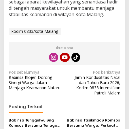
sebagai aparat kewilayahan yang senantiasa hadir
di tengah masyarakat untuk membantu menjaga
stabilitas keamanan di wilayah Kota Malang.
kodim 0833/kota Malang
Ikuti Kami
N
Pos sebelumnya
Pos berikutnya
Babinsa Klojen Dorong
Jamin Kondusifitas Natal
a
Sinergi Warga dalam
dan Tahun Baru 2026,
v
Menjaga Keamanan Nataru
Kodim 0833 Intensifkan
Patroli Malam
i
g
Posting Terkait
a
s
Babinsa Tunggulwulung
Babinsa Tasikmadu Komsos
Komsos Bersama Tenaga
Bersama Warga, Perkuat