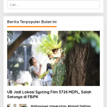
C
a
r
i
u
Berita Terpopuler Bulan Ini
n
t
u
k
:
UB Jadi Lokasi Syuting Film 3726 MDPL, Salah
Satunya di FBiPK
Mahasiswa Universitas Ahmad Dahlan