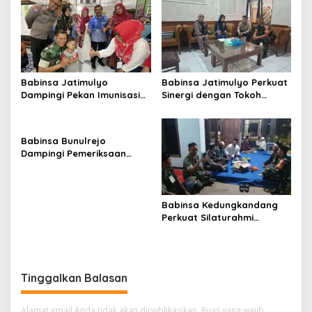
Babinsa Jatimulyo
Babinsa Jatimulyo Perkuat
Dampingi Pekan Imunisasi
Sinergi dengan Tokoh
2026, Perkuat Perlindungan
Masyarakat
Kesehatan Anak di Kota
Malang
Babinsa Bunulrejo
Dampingi Pemeriksaan
Kesehatan Lansia, Perkuat
Kepedulian terhadap
Kesehatan Masyarakat
Babinsa Kedungkandang
Perkuat Silaturahmi
dengan Warga Lewat
Komsos Rutin
Tinggalkan Balasan
Alamat email Anda tidak akan dipublikasikan.
Ruas yang wajib