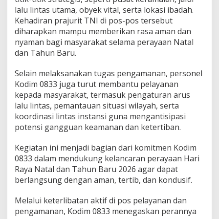
a
lalu lintas utama, obyek vital, serta lokasi ibadah.
l
Kehadiran prajurit TNI di pos-pos tersebut
d
diharapkan mampu memberikan rasa aman dan
a
n
nyaman bagi masyarakat selama perayaan Natal
T
dan Tahun Baru.
a
h
Selain melaksanakan tugas pengamanan, personel
u
Kodim 0833 juga turut membantu pelayanan
n
B
kepada masyarakat, termasuk pengaturan arus
a
lalu lintas, pemantauan situasi wilayah, serta
r
koordinasi lintas instansi guna mengantisipasi
u
potensi gangguan keamanan dan ketertiban.
2
0
2
Kegiatan ini menjadi bagian dari komitmen Kodim
6
0833 dalam mendukung kelancaran perayaan Hari
Raya Natal dan Tahun Baru 2026 agar dapat
berlangsung dengan aman, tertib, dan kondusif.
Melalui keterlibatan aktif di pos pelayanan dan
pengamanan, Kodim 0833 menegaskan perannya