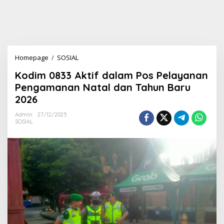
Homepage
/
SOSIAL
K
o
Kodim 0833 Aktif dalam Pos Pelayanan
d
i
Pengamanan Natal dan Tahun Baru
m
2026
0
8
Admin
27/12/2025
3
SOSIAL
3
A
k
t
i
f
d
a
l
a
m