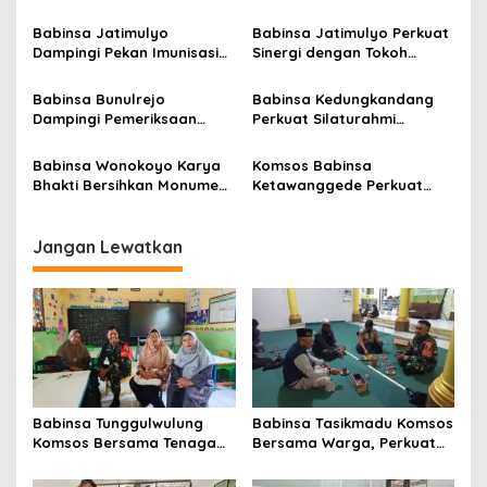
i
Pengajar
Kondusivitas Wilayah
p
Babinsa Jatimulyo
Babinsa Jatimulyo Perkuat
Dampingi Pekan Imunisasi
Sinergi dengan Tokoh
o
2026, Perkuat Perlindungan
Masyarakat
s
Kesehatan Anak di Kota
Babinsa Bunulrejo
Babinsa Kedungkandang
Malang
Dampingi Pemeriksaan
Perkuat Silaturahmi
Kesehatan Lansia, Perkuat
dengan Warga Lewat
Kepedulian terhadap
Komsos Rutin
Babinsa Wonokoyo Karya
Komsos Babinsa
Kesehatan Masyarakat
Bhakti Bersihkan Monumen
Ketawanggede Perkuat
Wisata Juang Hamid Rusdi
Soliditas dan Kemitraan
Bersama Warga
Jangan Lewatkan
Babinsa Tunggulwulung
Babinsa Tasikmadu Komsos
Komsos Bersama Tenaga
Bersama Warga, Perkuat
Pengajar
Kondusivitas Wilayah