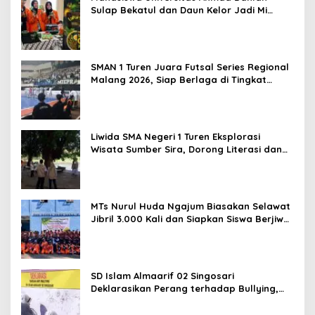
Sulap Bekatul dan Daun Kelor Jadi Mi
Sehat Bebas Gluten, Lahirkan Inovasi
BEKAMIE dan BEKRESS
SMAN 1 Turen Juara Futsal Series Regional
Malang 2026, Siap Berlaga di Tingkat
Nasional
Liwida SMA Negeri 1 Turen Eksplorasi
Wisata Sumber Sira, Dorong Literasi dan
Promosi Hidden Gem Kabupaten Malang
MTs Nurul Huda Ngajum Biasakan Selawat
Jibril 3.000 Kali dan Siapkan Siswa Berjiwa
Wirausaha
SD Islam Almaarif 02 Singosari
Deklarasikan Perang terhadap Bullying,
Teguhkan Komitmen Sekolah Ramah Anak