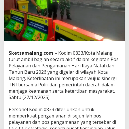
P
o
s
P
e
l
a
y
a
n
Sketsamalang.com
– Kodim 0833/Kota Malang
a
turut ambil bagian secara aktif dalam kegiatan Pos
n
P
Pelayanan dan Pengamanan Hari Raya Natal dan
e
Tahun Baru 2026 yang digelar di wilayah Kota
n
Malang. Keterlibatan ini merupakan wujud sinergi
g
TNI bersama Polri dan pemerintah daerah dalam
a
menjaga keamanan serta ketertiban masyarakat,
m
a
Sabtu (27/12/2025).
n
a
Personel Kodim 0833 diterjunkan untuk
n
memperkuat pengamanan di sejumlah pos
N
pelayanan dan pos pengamanan yang tersebar di
a
t
titik-titik strategis, seperti pusat keramaian, jalur