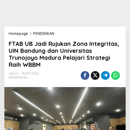
Homepage
/
PENDIDIKAN
F
T
FTAB UB Jadi Rujukan Zona Integritas,
A
B
UIN Bandung dan Universitas
U
Trunojoyo Madura Pelajari Strategi
B
Raih WBBM
J
a
Admin
13/05/2026
d
PENDIDIKAN
i
R
u
j
u
k
a
n
Z
o