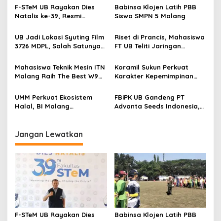
s
F-STeM UB Rayakan Dies
Babinsa Klojen Latih PBB
Natalis ke-39, Resmi
Siswa SMPN 5 Malang
i
Luncurkan Identitas Baru
p
Menuju Era Sains dan
UB Jadi Lokasi Syuting Film
Riset di Prancis, Mahasiswa
Teknologi
3726 MDPL, Salah Satunya
FT UB Teliti Jaringan
o
di FBiPK
Telekomunikasi Tangguh
s
Hadapi Perubahan Iklim
Mahasiswa Teknik Mesin ITN
Koramil Sukun Perkuat
Malang Raih The Best W9
Karakter Kepemimpinan
Style di Malang Modifest
dan Nasionalisme Siswa
Vol 3
Lewat LDKS
UMM Perkuat Ekosistem
FBiPK UB Gandeng PT
Halal, BI Malang
Advanta Seeds Indonesia,
Anugerahkan Penghargaan
Bekali Mahasiswa Hadapi
Zona KHAS
Karier di Industri Benih
Jangan Lewatkan
F-STeM UB Rayakan Dies
Babinsa Klojen Latih PBB