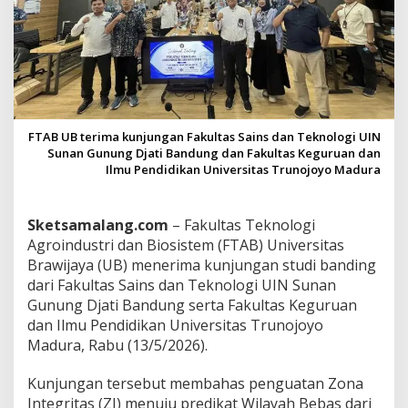
n
a
I
n
t
e
g
r
FTAB UB terima kunjungan Fakultas Sains dan Teknologi UIN
i
Sunan Gunung Djati Bandung dan Fakultas Keguruan dan
t
Ilmu Pendidikan Universitas Trunojoyo Madura
a
s
,
U
Sketsamalang.com
– Fakultas Teknologi
I
Agroindustri dan Biosistem (FTAB) Universitas
N
Brawijaya (UB) menerima kunjungan studi banding
B
dari Fakultas Sains dan Teknologi UIN Sunan
a
Gunung Djati Bandung serta Fakultas Keguruan
n
d
dan Ilmu Pendidikan Universitas Trunojoyo
u
Madura, Rabu (13/5/2026).
n
g
Kunjungan tersebut membahas penguatan Zona
d
Integritas (ZI) menuju predikat Wilayah Bebas dari
a