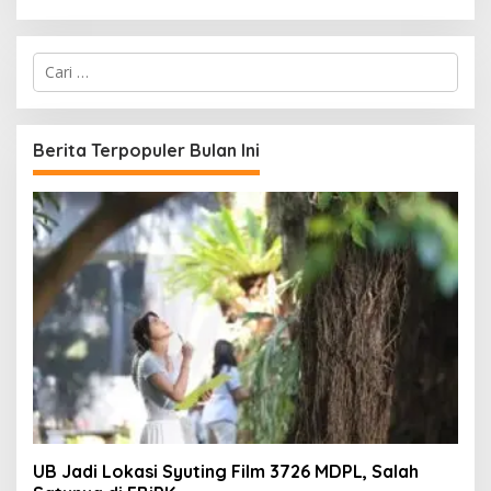
C
a
r
i
u
Berita Terpopuler Bulan Ini
n
t
u
k
:
UB Jadi Lokasi Syuting Film 3726 MDPL, Salah