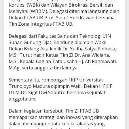
n
Korupsi (WBK) dan Wilayah Birokrasi Bersih dan
U
Melayani (WBBM). Delegasi diterima langsung oleh
n
Dekan FTAB UB Prof. Yusuf Hendrawan bersama
i
Tim Zona Integritas FTAB UB.
v
e
r
Delegasi dari Fakultas Sains dan Teknologi UIN
s
Sunan Gunung Djati Bandung dipimpin Wakil
i
Dekan Bidang Akademik Dr. Yudha Satya Perkasa,
t
M.Si. Turut hadir Ketua Tim ZI Dr. Ana Widiana,
a
s
M.Si, Kepala Bagian Tata Usaha Hj. Ati Rahmawati,
T
M.Ag, serta anggota tim lainnya.
r
u
Sementara itu, rombongan FKIP Universitas
n
Trunojoyo Madura dipimpin Wakil Dekan II FKIP
o
j
UTM Dr. Sigit Dwi Saputro bersama sejumlah
o
anggota tim.
y
o
Dalam kegiatan tersebut, Tim ZI FTAB UB
M
memaparkan strategi dan inovasi yang diterapkan
a
d
dalam membangun tata kelola fakultas yang
u