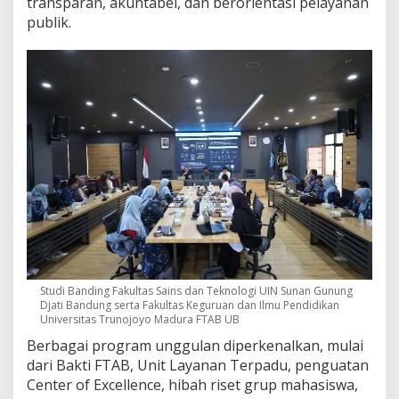
transparan, akuntabel, dan berorientasi pelayanan
r
publik.
a
P
e
l
a
j
a
r
i
S
t
r
a
t
e
g
i
Studi Banding Fakultas Sains dan Teknologi UIN Sunan Gunung
R
Djati Bandung serta Fakultas Keguruan dan Ilmu Pendidikan
a
Universitas Trunojoyo Madura FTAB UB
i
Berbagai program unggulan diperkenalkan, mulai
h
dari Bakti FTAB, Unit Layanan Terpadu, penguatan
W
B
Center of Excellence, hibah riset grup mahasiswa,
B