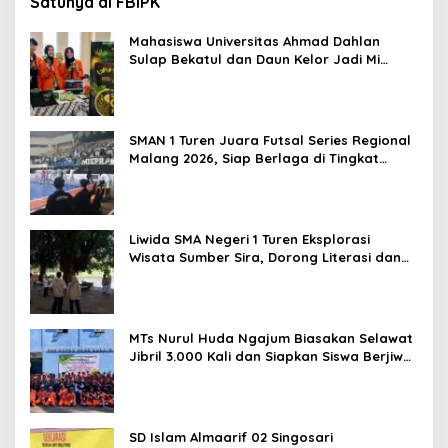
Satunya di FBiPK
Mahasiswa Universitas Ahmad Dahlan
Sulap Bekatul dan Daun Kelor Jadi Mi
Sehat Bebas Gluten, Lahirkan Inovasi
BEKAMIE dan BEKRESS
SMAN 1 Turen Juara Futsal Series Regional
Malang 2026, Siap Berlaga di Tingkat
Nasional
Liwida SMA Negeri 1 Turen Eksplorasi
Wisata Sumber Sira, Dorong Literasi dan
Promosi Hidden Gem Kabupaten Malang
MTs Nurul Huda Ngajum Biasakan Selawat
Jibril 3.000 Kali dan Siapkan Siswa Berjiwa
Wirausaha
SD Islam Almaarif 02 Singosari