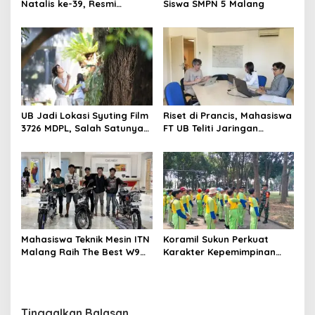
Natalis ke-39, Resmi
Siswa SMPN 5 Malang
Luncurkan Identitas Baru
Menuju Era Sains dan
Teknologi
UB Jadi Lokasi Syuting Film
Riset di Prancis, Mahasiswa
3726 MDPL, Salah Satunya
FT UB Teliti Jaringan
di FBiPK
Telekomunikasi Tangguh
Hadapi Perubahan Iklim
Mahasiswa Teknik Mesin ITN
Koramil Sukun Perkuat
Malang Raih The Best W9
Karakter Kepemimpinan
Style di Malang Modifest
dan Nasionalisme Siswa
Vol 3
Lewat LDKS
Tinggalkan Balasan