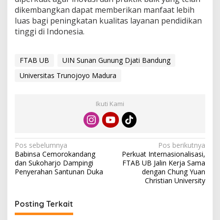
dikembangkan dapat memberikan manfaat lebih
luas bagi peningkatan kualitas layanan pendidikan
tinggi di Indonesia.
FTAB UB
UIN Sunan Gunung Djati Bandung
Universitas Trunojoyo Madura
Ikuti Kami
N
Pos sebelumnya
Pos berikutnya
Babinsa Cemorokandang
Perkuat Internasionalisasi,
a
dan Sukoharjo Dampingi
FTAB UB Jalin Kerja Sama
v
Penyerahan Santunan Duka
dengan Chung Yuan
Christian University
i
g
Posting Terkait
a