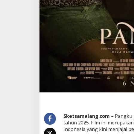
P
a
n
t
u
r
a
Sketsamalang.com
– Pangku m
tahun 2025. Film ini merupakan
Indonesia yang kini menjajal pe