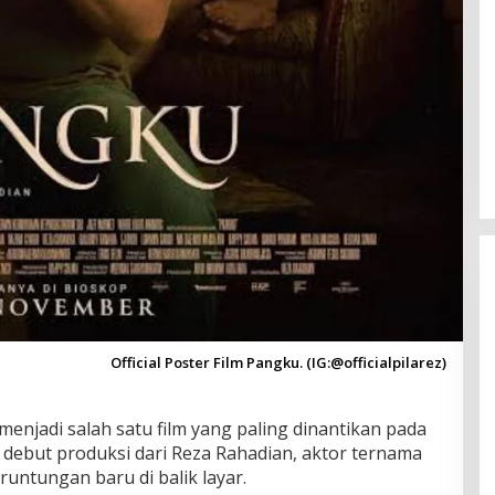
Official Poster Film Pangku. (IG:@officialpilarez)
enjadi salah satu film yang paling dinantikan pada
 debut produksi dari Reza Rahadian, aktor ternama
runtungan baru di balik layar.