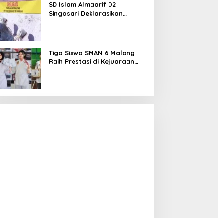
SD Islam Almaarif 02
Singosari Deklarasikan
Perang terhadap Bullying,
Teguhkan Komitmen Sekolah
Ramah Anak
Tiga Siswa SMAN 6 Malang
Raih Prestasi di Kejuaraan
Karate dan Bulu Tangkis,
Harumkan Nama Sekolah