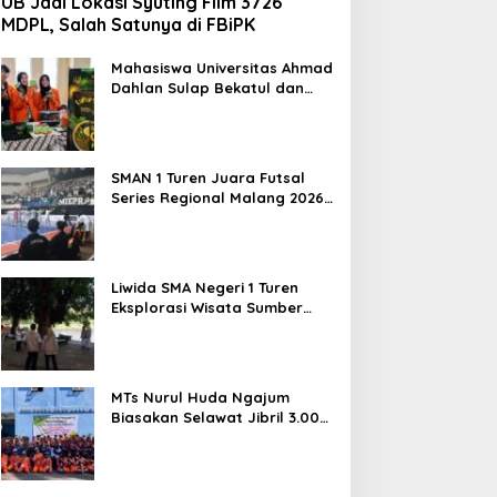
UB Jadi Lokasi Syuting Film 3726
MDPL, Salah Satunya di FBiPK
Mahasiswa Universitas Ahmad
Dahlan Sulap Bekatul dan
Daun Kelor Jadi Mi Sehat
Bebas Gluten, Lahirkan
Inovasi BEKAMIE dan BEKRESS
SMAN 1 Turen Juara Futsal
Series Regional Malang 2026,
Siap Berlaga di Tingkat
Nasional
Liwida SMA Negeri 1 Turen
Eksplorasi Wisata Sumber
Sira, Dorong Literasi dan
Promosi Hidden Gem
Kabupaten Malang
MTs Nurul Huda Ngajum
Biasakan Selawat Jibril 3.000
Kali dan Siapkan Siswa
Berjiwa Wirausaha