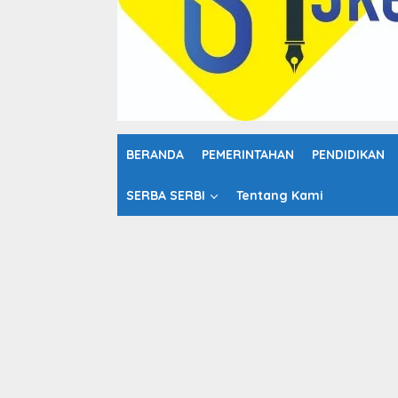
o
n
t
e
n
BERANDA
PEMERINTAHAN
PENDIDIKAN
SERBA SERBI
Tentang Kami