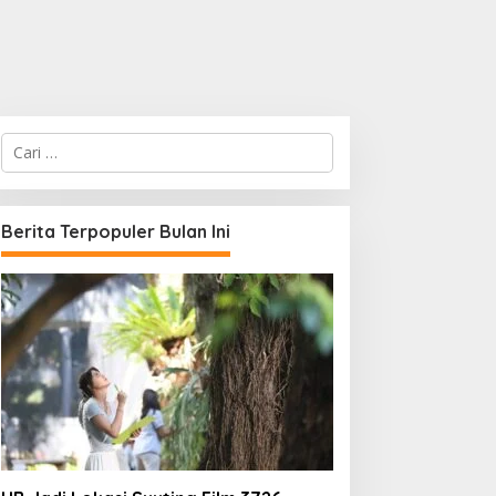
C
a
r
i
u
Berita Terpopuler Bulan Ini
n
t
u
k
: