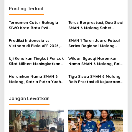
g
Posting Terkait
a
s
Turnamen Catur Bahagia
Terus Berprestasi, Dua Siswi
SIWO Kota Batu PWI
SMAN 6 Malang Sabet
i
Malang Raya Perkuat
Medali Emas Kabaddi
p
Kolaborasi Lintas Sektor
Beach Jatim 2026
Prediksi Indonesia vs
SMAN 1 Turen Juara Futsal
Vietnam di Piala AFF 2026,
Series Regional Malang
o
Laga Krusial Penentu Tiket
2026, Siap Berlaga di
s
Semifinal Skuad Garuda
Tingkat Nasional
Uji Kenaikan Tingkat Pencak
Wildan Syauqi Harumkan
Silat Militer: Meningkatkan
Nama SMAN 6 Malang, Raih
Kompetensi dan Jiwa
Juara 3 di Malang
Ksatria Pengcab Kodim
Taekwondo Championship
Harumkan Nama SMAN 6
Tiga Siswa SMAN 6 Malang
0833/Kota Malang
Series I
Malang, Satria Putra Yudha
Raih Prestasi di Kejuaraan
Sabet Juara 3 Tenis
Karate dan Bulu Tangkis,
Lapangan Korwil IV 2026
Harumkan Nama Sekolah
Jangan Lewatkan