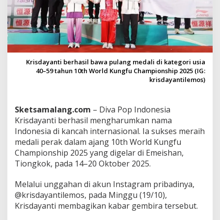
s
d
a
y
a
n
t
Krisdayanti berhasil bawa pulang medali di kategori usia
i
40–59 tahun 10th World Kungfu Championship 2025 (IG:
B
krisdayantilemos)
a
w
a
Sketsamalang.com
– Diva Pop Indonesia
P
Krisdayanti berhasil mengharumkan nama
u
l
Indonesia di kancah internasional. Ia sukses meraih
a
medali perak dalam ajang 10th World Kungfu
n
Championship 2025 yang digelar di Emeishan,
g
Tiongkok, pada 14–20 Oktober 2025.
M
e
d
Melalui unggahan di akun Instagram pribadinya,
a
@krisdayantilemos, pada Minggu (19/10),
l
Krisdayanti membagikan kabar gembira tersebut.
i
P