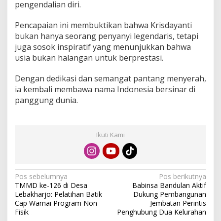
pengendalian diri.
Pencapaian ini membuktikan bahwa Krisdayanti
bukan hanya seorang penyanyi legendaris, tetapi
juga sosok inspiratif yang menunjukkan bahwa
usia bukan halangan untuk berprestasi.
Dengan dedikasi dan semangat pantang menyerah,
ia kembali membawa nama Indonesia bersinar di
panggung dunia.
Ikuti Kami
N
Pos sebelumnya
Pos berikutnya
TMMD ke-126 di Desa
Babinsa Bandulan Aktif
a
Lebakharjo: Pelatihan Batik
Dukung Pembangunan
v
Cap Warnai Program Non
Jembatan Perintis
Fisik
Penghubung Dua Kelurahan
i