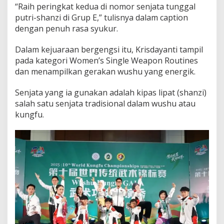
“Raih peringkat kedua di nomor senjata tunggal
e
r
putri-shanzi di Grup E,” tulisnya dalam caption
a
dengan penuh rasa syukur.
k
K
Dalam kejuaraan bergengsi itu, Krisdayanti tampil
e
pada kategori Women’s Single Weapon Routines
j
u
dan menampilkan gerakan wushu yang energik.
a
r
Senjata yang ia gunakan adalah kipas lipat (shanzi)
a
salah satu senjata tradisional dalam wushu atau
a
kungfu.
n
W
u
s
h
u
D
u
n
i
a