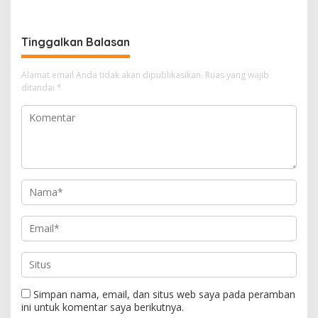
Ksatria Pengcab Kodim
Taekwondo Championship
0833/Kota Malang
Series I
Tinggalkan Balasan
Alamat email Anda tidak akan dipublikasikan.
Ruas yang wajib
ditandai
*
Simpan nama, email, dan situs web saya pada peramban
ini untuk komentar saya berikutnya.