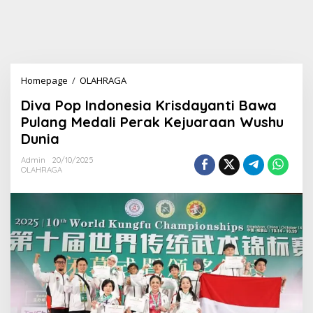
Homepage
/
OLAHRAGA
D
i
Diva Pop Indonesia Krisdayanti Bawa
v
a
Pulang Medali Perak Kejuaraan Wushu
P
Dunia
o
p
Admin
20/10/2025
I
OLAHRAGA
n
d
o
n
e
s
i
a
K
r
i