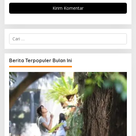
C
a
r
i
u
Berita Terpopuler Bulan Ini
n
t
u
k
: