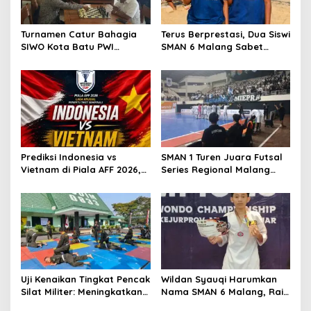
Turnamen Catur Bahagia
Terus Berprestasi, Dua Siswi
SIWO Kota Batu PWI
SMAN 6 Malang Sabet
Malang Raya Perkuat
Medali Emas Kabaddi
Kolaborasi Lintas Sektor
Beach Jatim 2026
Prediksi Indonesia vs
SMAN 1 Turen Juara Futsal
Vietnam di Piala AFF 2026,
Series Regional Malang
Laga Krusial Penentu Tiket
2026, Siap Berlaga di
Semifinal Skuad Garuda
Tingkat Nasional
Uji Kenaikan Tingkat Pencak
Wildan Syauqi Harumkan
Silat Militer: Meningkatkan
Nama SMAN 6 Malang, Raih
Kompetensi dan Jiwa
Juara 3 di Malang