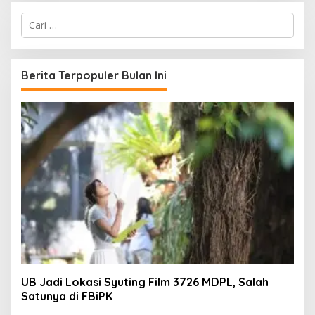
C
a
r
i
u
Berita Terpopuler Bulan Ini
n
t
u
k
:
UB Jadi Lokasi Syuting Film 3726 MDPL, Salah
Satunya di FBiPK