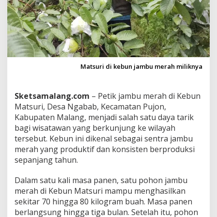
t
s
u
r
i
T
a
w
Matsuri di kebun jambu merah miliknya
a
r
k
Sketsamalang.com
– Petik jambu merah di Kebun
a
Matsuri, Desa Ngabab, Kecamatan Pujon,
n
Kabupaten Malang, menjadi salah satu daya tarik
J
a
bagi wisatawan yang berkunjung ke wilayah
m
tersebut. Kebun ini dikenal sebagai sentra jambu
b
merah yang produktif dan konsisten berproduksi
u
sepanjang tahun.
M
e
r
Dalam satu kali masa panen, satu pohon jambu
a
merah di Kebun Matsuri mampu menghasilkan
h
sekitar 70 hingga 80 kilogram buah. Masa panen
d
berlangsung hingga tiga bulan. Setelah itu, pohon
e