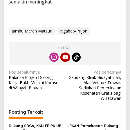
semakin meningkat.
Jambu Merah Matsuri
Ngabab-Pujon
Ikuti Kami
N
Pos sebelumnya
Pos berikutnya
Babinsa Klojen Dorong
Gandeng Klinik Hidayatullah,
a
Kerja Bakti Melalui Komsos
Alas Veenuz Trawas
v
di Wilayah Binaan
Sediakan Pemeriksaan
Kesehatan Gratis bagi
i
Wisatawan
g
Posting Terkait
a
s
Dukung SDGs, KKN FBiPK UB
LPKAN Pamekasan Dukung