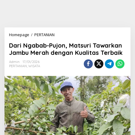
Homepage
/
PERTANIAN
D
a
Dari Ngabab-Pujon, Matsuri Tawarkan
r
i
Jambu Merah dengan Kualitas Terbaik
N
g
Admin
17/01/2026
PERTANIAN
,
WISATA
a
b
a
b
-
P
u
j
o
n
,
M
a