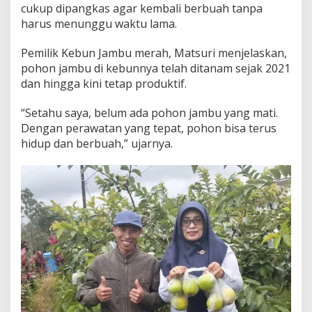
cukup dipangkas agar kembali berbuah tanpa
n
g
harus menunggu waktu lama.
a
n
Pemilik Kebun Jambu merah, Matsuri menjelaskan,
K
pohon jambu di kebunnya telah ditanam sejak 2021
u
dan hingga kini tetap produktif.
a
l
i
“Setahu saya, belum ada pohon jambu yang mati.
t
Dengan perawatan yang tepat, pohon bisa terus
a
hidup dan berbuah,” ujarnya.
s
T
e
r
b
a
i
k