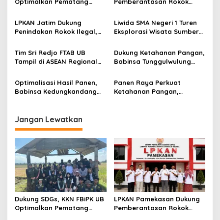
i
Optimalkan Pematang
Pemberantasan Rokok
p
Sawah untuk Konservasi
Ilegal, Minta Pemerintah
Plasma Nutfah
Lindungi Petani Tembakau
LPKAN Jatim Dukung
Liwida SMA Negeri 1 Turen
o
Madura
Penindakan Rokok Ilegal,
Eksplorasi Wisata Sumber
s
Minta Kebijakan Tembakau
Sira, Dorong Literasi dan
Jangan Korbankan Petani
Promosi Hidden Gem
Tim Sri Redjo FTAB UB
Dukung Ketahanan Pangan,
Kabupaten Malang
Tampil di ASEAN Regional
Babinsa Tunggulwulung
Forum, Kenalkan
Monitoring Budidaya
PhytoTracker Berbasis AI
Bawang Milik Warga di
Optimalisasi Hasil Panen,
Panen Raya Perkuat
Lowokwaru
Babinsa Kedungkandang
Ketahanan Pangan,
Dampingi Penanaman Padi
Senator Lia Istifhama
Metode PM-AAS di
Dorong HKTI Kawal Aspirasi
Kelurahan Buring
Petani hingga Tingkat
Jangan Lewatkan
Nasional
Dukung SDGs, KKN FBiPK UB
LPKAN Pamekasan Dukung
Optimalkan Pematang
Pemberantasan Rokok
Sawah untuk Konservasi
Ilegal, Minta Pemerintah