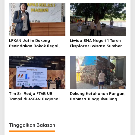
Plasma Nutfah
Lindungi Petani Tembakau
Madura
LPKAN Jatim Dukung
Liwida SMA Negeri 1 Turen
Penindakan Rokok Ilegal,
Eksplorasi Wisata Sumber
Minta Kebijakan Tembakau
Sira, Dorong Literasi dan
Jangan Korbankan Petani
Promosi Hidden Gem
Kabupaten Malang
Tim Sri Redjo FTAB UB
Dukung Ketahanan Pangan,
Tampil di ASEAN Regional
Babinsa Tunggulwulung
Forum, Kenalkan
Monitoring Budidaya
PhytoTracker Berbasis AI
Bawang Milik Warga di
Lowokwaru
Tinggalkan Balasan