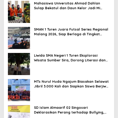
Mahasiswa Universitas Ahmad Dahlan
Sulap Bekatul dan Daun Kelor Jadi Mi
Sehat Bebas Gluten, Lahirkan Inovasi
BEKAMIE dan BEKRESS
SMAN 1 Turen Juara Futsal Series Regional
Malang 2026, Siap Berlaga di Tingkat
Nasional
Liwida SMA Negeri 1 Turen Eksplorasi
Wisata Sumber Sira, Dorong Literasi dan
Promosi Hidden Gem Kabupaten Malang
MTs Nurul Huda Ngajum Biasakan Selawat
Jibril 3.000 Kali dan Siapkan Siswa Berjiwa
Wirausaha
SD Islam Almaarif 02 Singosari
Deklarasikan Perang terhadap Bullying,
Teguhkan Komitmen Sekolah Ramah Anak