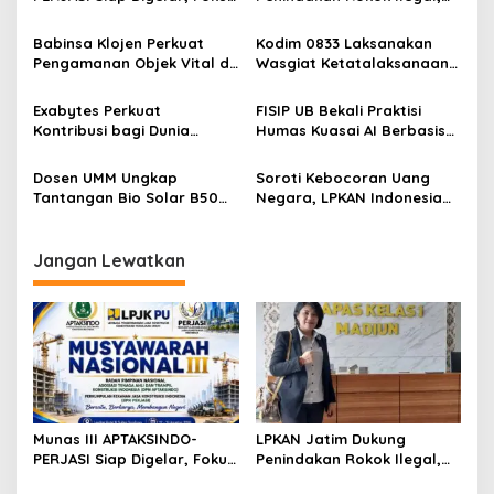
i
Perkuat Tata Kelola dan
Minta Kebijakan Tembakau
p
Regenerasi Kepemimpinan
Jangan Korbankan Petani
Babinsa Klojen Perkuat
Kodim 0833 Laksanakan
Pengamanan Objek Vital di
Wasgiat Ketatalaksanaan
o
Stasiun Kereta Api Kota
Binter
s
Lama
Exabytes Perkuat
FISIP UB Bekali Praktisi
Kontribusi bagi Dunia
Humas Kuasai AI Berbasis
Pendidikan Indonesia
Etika
Melalui Kerja Sama dengan
Dosen UMM Ungkap
Soroti Kebocoran Uang
Universitas Ciputra
Tantangan Bio Solar B50
Negara, LPKAN Indonesia
Surabaya
bagi Mesin Diesel, Ini
Ajukan Tiga Desakan
Langkah Perawatan yang
kepada Presiden
Wajib Dilakukan
Jangan Lewatkan
Munas III APTAKSINDO-
LPKAN Jatim Dukung
PERJASI Siap Digelar, Fokus
Penindakan Rokok Ilegal,
Perkuat Tata Kelola dan
Minta Kebijakan Tembakau