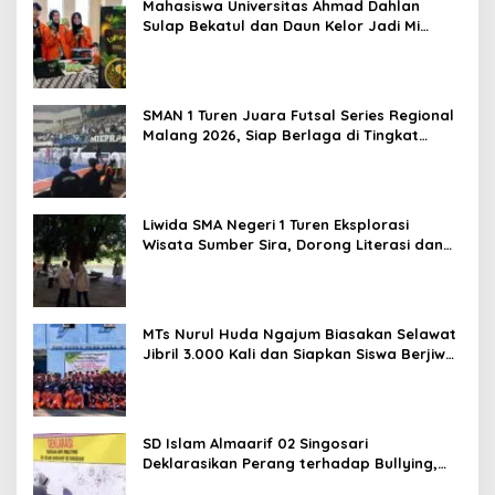
Mahasiswa Universitas Ahmad Dahlan
Sulap Bekatul dan Daun Kelor Jadi Mi
Sehat Bebas Gluten, Lahirkan Inovasi
BEKAMIE dan BEKRESS
SMAN 1 Turen Juara Futsal Series Regional
Malang 2026, Siap Berlaga di Tingkat
Nasional
Liwida SMA Negeri 1 Turen Eksplorasi
Wisata Sumber Sira, Dorong Literasi dan
Promosi Hidden Gem Kabupaten Malang
MTs Nurul Huda Ngajum Biasakan Selawat
Jibril 3.000 Kali dan Siapkan Siswa Berjiwa
Wirausaha
SD Islam Almaarif 02 Singosari
Deklarasikan Perang terhadap Bullying,
Teguhkan Komitmen Sekolah Ramah Anak