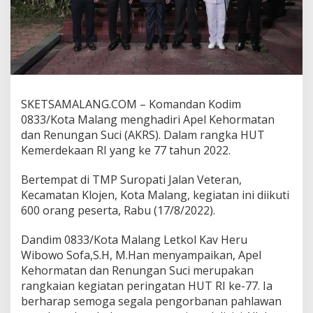
l
K
e
h
o
r
m
a
SKETSAMALANG.COM – Komandan Kodim
t
0833/Kota Malang menghadiri Apel Kehormatan
a
n
dan Renungan Suci (AKRS). Dalam rangka HUT
d
Kemerdekaan RI yang ke 77 tahun 2022.
a
n
Bertempat di TMP Suropati Jalan Veteran,
R
Kecamatan Klojen, Kota Malang, kegiatan ini diikuti
e
n
600 orang peserta, Rabu (17/8/2022).
u
n
Dandim 0833/Kota Malang Letkol Kav Heru
g
Wibowo Sofa,S.H, M.Han menyampaikan, Apel
a
Kehormatan dan Renungan Suci merupakan
n
S
rangkaian kegiatan peringatan HUT RI ke-77. Ia
u
berharap semoga segala pengorbanan pahlawan
c