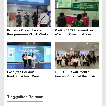
Regenerasi Kepemimpinan
Jangan Korbankan Petani
Babinsa Klojen Perkuat
Kodim 0833 Laksanakan
Pengamanan Objek Vital di
Wasgiat Ketatalaksanaan
Stasiun Kereta Api Kota
Binter
Lama
Exabytes Perkuat
FISIP UB Bekali Praktisi
Kontribusi bagi Dunia
Humas Kuasai AI Berbasis
Pendidikan Indonesia
Etika
Melalui Kerja Sama dengan
Universitas Ciputra
Surabaya
Tinggalkan Balasan