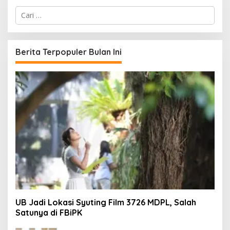
C
a
r
i
u
Berita Terpopuler Bulan Ini
n
t
u
k
:
UB Jadi Lokasi Syuting Film 3726 MDPL, Salah
Satunya di FBiPK