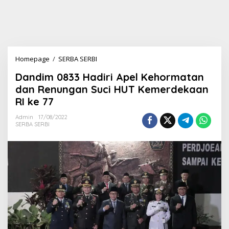
Homepage
/
SERBA SERBI
D
a
Dandim 0833 Hadiri Apel Kehormatan
n
d
dan Renungan Suci HUT Kemerdekaan
i
RI ke 77
m
0
Admin
17/08/2022
8
SERBA SERBI
3
3
H
a
d
i
r
i
A
p
e