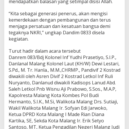
mendapatkan balasan yang setimpal disisi Allah.
i
H
“Kita sebagai generasi penerus, akan mengisi
U
T
kemerdekaan dengan pembangunan dan terus
K
menjaga persatuan dan kesatuan bangsa demi
e
tegaknya NKRI,” ungkap Dandim 0833 disela
m
kegiatan.
e
r
d
Turut hadir dalam acara tersebut
e
Danrem 083/Bdj Kolonel Inf Yudhi Prasetiyo, S.I.P.,
k
Danlanal Malang Kolonel Laut (KH/W) Dewi Lestari,
a
S.Pd., M. Tr. Hanla., M.M.,CHRMP., Pandivif 2 Kostrad
a
diwakili oleh Asren Divif 2 Kostrad Letkol Inf Ruli
n
R
Nuryanto, Danlanud diwakili Kadisops Lanud Abd.
I
Saleh Letkol Pnb Wisnu Aji Prabowo, S.Sos., M.A.P,
k
Kapolresta Malang Kota Kombes Pol Budi
e
Hermanto, S.I.K., M.Si, Walikota Malang Drs. Sutiaji,
7
7
Wakil Walikota Malang Ir. Sofyan Edi Jarwoko,
Ketua DPRD Kota Malang I Made Rian Diana
Kartika, SE, Sekda Kota Malang Ir. Erik Setyo
Santoso, MT, Ketua Pengadilan Negeri Malang Judi