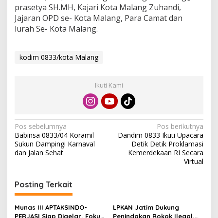
prasetya SH.MH, Kajari Kota Malang Zuhandi,
Jajaran OPD se- Kota Malang, Para Camat dan
lurah Se- Kota Malang.
kodim 0833/kota Malang
Ikuti Kami
N
Pos sebelumnya
Pos berikutnya
Babinsa 0833/04 Koramil
Dandim 0833 Ikuti Upacara
a
Sukun Dampingi Karnaval
Detik Detik Proklamasi
v
dan Jalan Sehat
Kemerdekaan RI Secara
Virtual
i
g
Posting Terkait
a
s
Munas III APTAKSINDO-
LPKAN Jatim Dukung
PERJASI Siap Digelar, Fokus
Penindakan Rokok Ilegal,