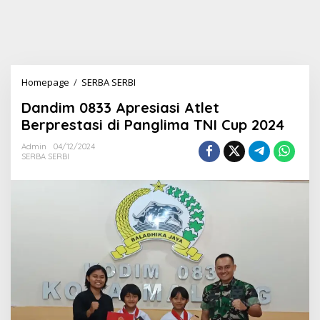
Homepage
/
SERBA SERBI
D
a
Dandim 0833 Apresiasi Atlet
n
d
Berprestasi di Panglima TNI Cup 2024
i
m
Admin
04/12/2024
SERBA SERBI
0
8
3
3
A
p
r
e
s
i
a
s
i