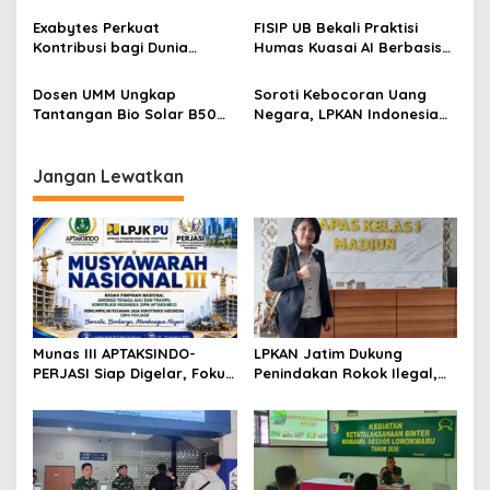
s
Lama
Exabytes Perkuat
FISIP UB Bekali Praktisi
Kontribusi bagi Dunia
Humas Kuasai AI Berbasis
Pendidikan Indonesia
Etika
Melalui Kerja Sama dengan
Dosen UMM Ungkap
Soroti Kebocoran Uang
Universitas Ciputra
Tantangan Bio Solar B50
Negara, LPKAN Indonesia
Surabaya
bagi Mesin Diesel, Ini
Ajukan Tiga Desakan
Langkah Perawatan yang
kepada Presiden
Wajib Dilakukan
Jangan Lewatkan
Munas III APTAKSINDO-
LPKAN Jatim Dukung
PERJASI Siap Digelar, Fokus
Penindakan Rokok Ilegal,
Perkuat Tata Kelola dan
Minta Kebijakan Tembakau
Regenerasi Kepemimpinan
Jangan Korbankan Petani