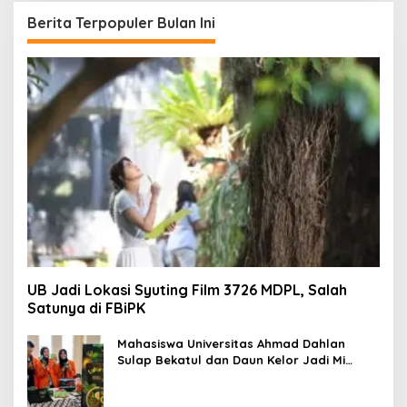
u
Berita Terpopuler Bulan Ini
n
t
u
k
:
UB Jadi Lokasi Syuting Film 3726 MDPL, Salah
Satunya di FBiPK
Mahasiswa Universitas Ahmad Dahlan
Sulap Bekatul dan Daun Kelor Jadi Mi
Sehat Bebas Gluten, Lahirkan Inovasi
BEKAMIE dan BEKRESS