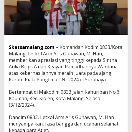
A
t
l
e
t
B
e
r
p
Sketsamalang.com
– Komandan Kodim 0833/Kota
r
Malang, Letkol Arm Aris Gunawan, M. Han,
e
memberikan apresiasi yang tinggi kepada Sintha
s
Aulia Bilqis A dan Keayan Ramadhannya Wardana
t
a
atas keberhasilannya meraih juara pada ajang
s
Karate Piala Panglima TNI 2024 di Surabaya.
i
d
Bertempat di Makodim 0833 Jalan Kahuripan No.6,
i
Kauman, Kec. Klojen, Kota Malang, Selasa
P
a
(3/12/2024).
n
g
Dandim 0833, Letkol Arm Aris Gunawan, M. Han
l
menyampaikan, rasa bangga dan ucapan selamat
i
kepada para Atlet.
m