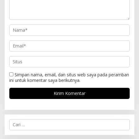
Simpan nama, email, dan situs web saya pada peramban
ini untuk komentar saya berikutnya.
C
a
r
i