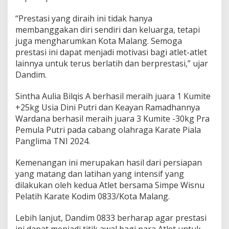
a
T
“Prestasi yang diraih ini tidak hanya
N
membanggakan diri sendiri dan keluarga, tetapi
I
juga mengharumkan Kota Malang. Semoga
C
prestasi ini dapat menjadi motivasi bagi atlet-atlet
u
p
lainnya untuk terus berlatih dan berprestasi,” ujar
2
Dandim.
0
2
Sintha Aulia Bilqis A berhasil meraih juara 1 Kumite
4
+25kg Usia Dini Putri dan Keayan Ramadhannya
Wardana berhasil meraih juara 3 Kumite -30kg Pra
Pemula Putri pada cabang olahraga Karate Piala
Panglima TNI 2024.
Kemenangan ini merupakan hasil dari persiapan
yang matang dan latihan yang intensif yang
dilakukan oleh kedua Atlet bersama Simpe Wisnu
Pelatih Karate Kodim 0833/Kota Malang.
Lebih lanjut, Dandim 0833 berharap agar prestasi
ini dapat menjadi titik awal bagi para Atlet untuk