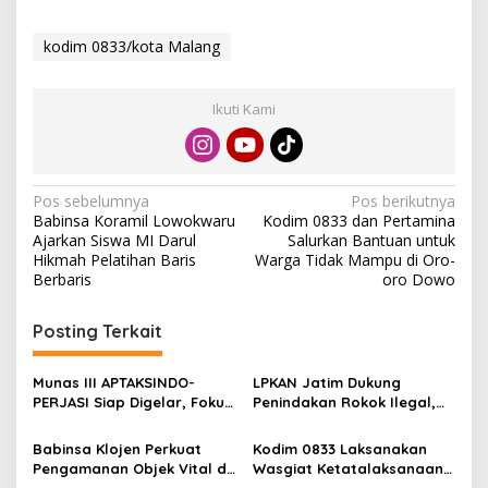
kodim 0833/kota Malang
Ikuti Kami
N
Pos sebelumnya
Pos berikutnya
Babinsa Koramil Lowokwaru
Kodim 0833 dan Pertamina
a
Ajarkan Siswa MI Darul
Salurkan Bantuan untuk
v
Hikmah Pelatihan Baris
Warga Tidak Mampu di Oro-
Berbaris
oro Dowo
i
g
Posting Terkait
a
s
Munas III APTAKSINDO-
LPKAN Jatim Dukung
PERJASI Siap Digelar, Fokus
Penindakan Rokok Ilegal,
i
Perkuat Tata Kelola dan
Minta Kebijakan Tembakau
p
Regenerasi Kepemimpinan
Jangan Korbankan Petani
Babinsa Klojen Perkuat
Kodim 0833 Laksanakan
Pengamanan Objek Vital di
Wasgiat Ketatalaksanaan
o
Stasiun Kereta Api Kota
Binter