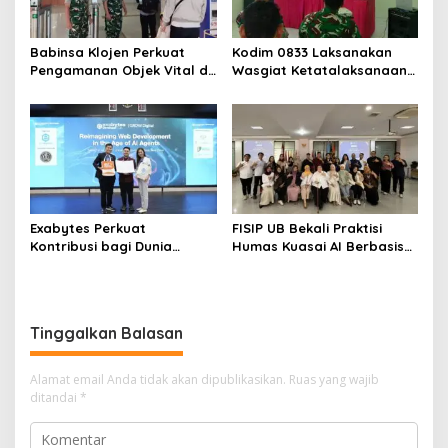
Babinsa Klojen Perkuat
Kodim 0833 Laksanakan
Pengamanan Objek Vital di
Wasgiat Ketatalaksanaan
Stasiun Kereta Api Kota
Binter
Lama
Exabytes Perkuat
FISIP UB Bekali Praktisi
Kontribusi bagi Dunia
Humas Kuasai AI Berbasis
Pendidikan Indonesia
Etika
Melalui Kerja Sama dengan
Universitas Ciputra
Surabaya
Tinggalkan Balasan
Alamat email Anda tidak akan dipublikasikan.
Ruas yang wajib
ditandai
*