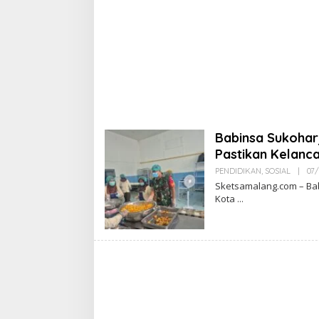
Babinsa Sukoha
Pastikan Kelanca
PENDIDIKAN
,
SOSIAL
|
07
Sketsamalang.com – Bab
Kota