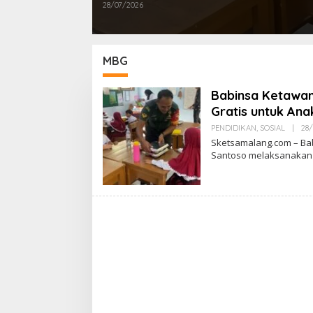
28/07/2026
MBG
Babinsa Ketawan
Gratis untuk Ana
PENDIDIKAN
,
SOSIAL
|
28
Sketsamalang.com – Ba
Santoso melaksanakan