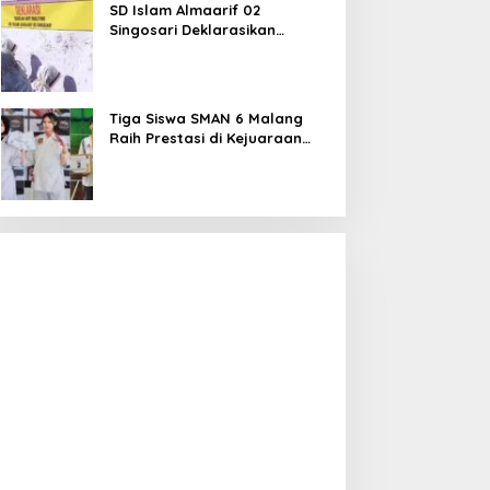
SD Islam Almaarif 02
Singosari Deklarasikan
Perang terhadap Bullying,
Teguhkan Komitmen Sekolah
Ramah Anak
Tiga Siswa SMAN 6 Malang
Raih Prestasi di Kejuaraan
Karate dan Bulu Tangkis,
Harumkan Nama Sekolah