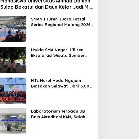
Mahasiswa Universitas Ahmad Dahlan
Sulap Bekatul dan Daun Kelor Jadi Mi
Sehat Bebas Gluten, Lahirkan Inovasi
BEKAMIE dan BEKRESS
SMAN 1 Turen Juara Futsal
Series Regional Malang 2026,
Siap Berlaga di Tingkat
Nasional
Liwida SMA Negeri 1 Turen
Eksplorasi Wisata Sumber
Sira, Dorong Literasi dan
Promosi Hidden Gem
Kabupaten Malang
MTs Nurul Huda Ngajum
Biasakan Selawat Jibril 3.000
Kali dan Siapkan Siswa
Berjiwa Wirausaha
Laboratorium Terpadu UB
Raih Akreditasi KAN, Salah
Satunya Lab FTAB