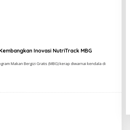
Kembangkan Inovasi NutriTrack MBG
O
L
gram Makan Bergizi Gratis (MBG) kerap diwarnai kendala di
E
H
A
D
M
I
N