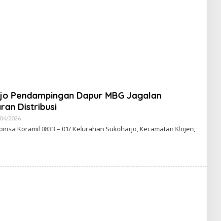
rjo Pendampingan Dapur MBG Jagalan
ran Distribusi
/04/2026
O
L
insa Koramil 0833 – 01/ Kelurahan Sukoharjo, Kecamatan Klojen,
E
H
A
D
M
I
N