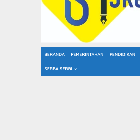
o
n
t
e
n
BERANDA
PEMERINTAHAN
PENDIDIKAN
SERBA SERBI