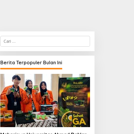
C
a
r
i
u
Berita Terpopuler Bulan Ini
n
t
u
k
: