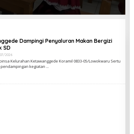
ggede Dampingi Penyaluran Makan Bergizi
k SD
/07/2026
O
L
binsa Kelurahan Ketawanggede Koramil 0833-05/Lowokwaru Sertu
E
 pendampingan kegiatan
H
A
G
U
S
N
U
R
C
H
A
L
I
Q