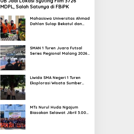
UB Jadi Lokasi Syuting Film 3726
MDPL, Salah Satunya di FBiPK
Mahasiswa Universitas Ahmad
Dahlan Sulap Bekatul dan
Daun Kelor Jadi Mi Sehat
Bebas Gluten, Lahirkan
Inovasi BEKAMIE dan BEKRESS
SMAN 1 Turen Juara Futsal
Series Regional Malang 2026,
Siap Berlaga di Tingkat
Nasional
Liwida SMA Negeri 1 Turen
Eksplorasi Wisata Sumber
Sira, Dorong Literasi dan
Promosi Hidden Gem
Kabupaten Malang
MTs Nurul Huda Ngajum
Biasakan Selawat Jibril 3.000
Kali dan Siapkan Siswa
Berjiwa Wirausaha