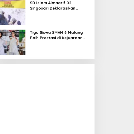
SD Islam Almaarif 02
Singosari Deklarasikan
Perang terhadap Bullying,
Teguhkan Komitmen Sekolah
Ramah Anak
Tiga Siswa SMAN 6 Malang
Raih Prestasi di Kejuaraan
Karate dan Bulu Tangkis,
Harumkan Nama Sekolah