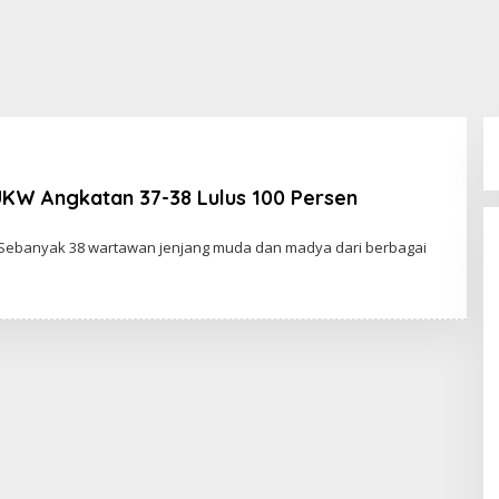
UKW Angkatan 37-38 Lulus 100 Persen
O
ebanyak 38 wartawan jenjang muda dan madya dari berbagai
E
H
R
E
D
A
K
S