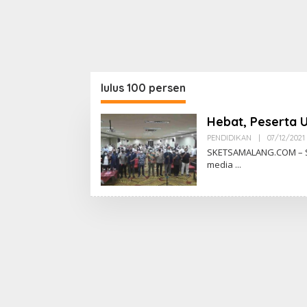
lulus 100 persen
Hebat, Peserta 
PENDIDIKAN
|
07/12/2021
L
SKETSAMALANG.COM – S
media
I