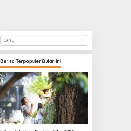
C
a
r
i
u
Berita Terpopuler Bulan Ini
n
t
u
k
: