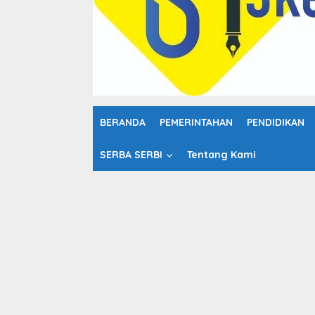
o
n
t
e
n
BERANDA
PEMERINTAHAN
PENDIDIKAN
SERBA SERBI
Tentang Kami