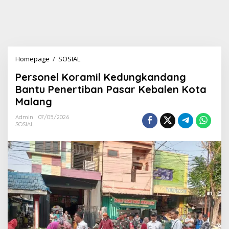
Homepage
/
SOSIAL
P
e
Personel Koramil Kedungkandang
r
s
Bantu Penertiban Pasar Kebalen Kota
o
Malang
n
e
Admin
07/05/2026
l
SOSIAL
K
o
r
a
m
i
l
K
e
d
u