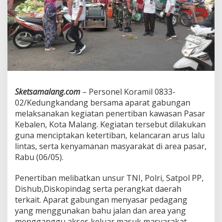
n
g
k
a
n
d
a
n
g
B
Sketsamalang.com
– Personel Koramil 0833-
a
02/Kedungkandang bersama aparat gabungan
n
t
melaksanakan kegiatan penertiban kawasan Pasar
u
Kebalen, Kota Malang. Kegiatan tersebut dilakukan
P
guna menciptakan ketertiban, kelancaran arus lalu
e
lintas, serta kenyamanan masyarakat di area pasar,
n
Rabu (06/05).
e
r
t
Penertiban melibatkan unsur TNI, Polri, Satpol PP,
i
Dishub,Diskopindag serta perangkat daerah
b
terkait. Aparat gabungan menyasar pedagang
a
yang menggunakan bahu jalan dan area yang
n
P
mengganggu akses keluar masuk masyarakat