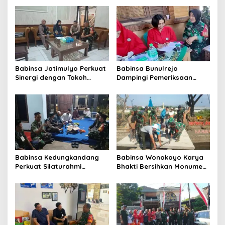
Babinsa Jatimulyo Perkuat
Babinsa Bunulrejo
Sinergi dengan Tokoh
Dampingi Pemeriksaan
Masyarakat
Kesehatan Lansia, Perkuat
Kepedulian terhadap
Kesehatan Masyarakat
Babinsa Kedungkandang
Babinsa Wonokoyo Karya
Perkuat Silaturahmi
Bhakti Bersihkan Monumen
dengan Warga Lewat
Wisata Juang Hamid Rusdi
Komsos Rutin