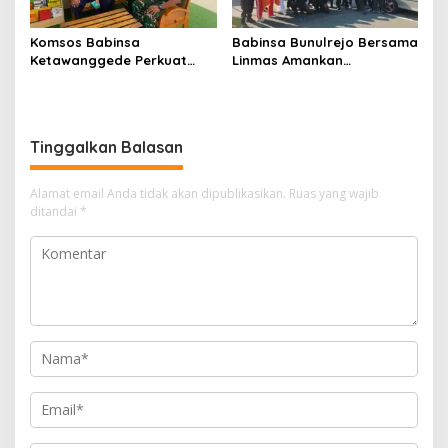
Komsos Babinsa
Babinsa Bunulrejo Bersama
Ketawanggede Perkuat
Linmas Amankan
Soliditas dan Kemitraan
Peringatan HUT ke-81 RI
Bersama Warga
Tinggalkan Balasan
Alamat email Anda tidak akan dipublikasikan.
Ruas yang wajib
ditandai
*