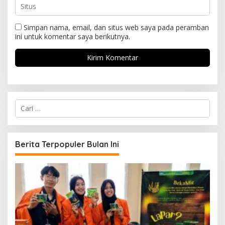
Simpan nama, email, dan situs web saya pada peramban
ini untuk komentar saya berikutnya.
C
a
r
i
u
Berita Terpopuler Bulan Ini
n
t
u
k
: