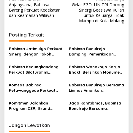
N
Anjangsana, Babinsa
Gelar FGD, UNITRI Dorong
a
Bareng Perkuat Kedekatan
Sinergi Beasiswa Kuliah
v
dan Keamanan Wilayah
untuk Keluarga Tidak
Mampu di Kota Malang
i
g
Posting Terkait
a
s
Babinsa Jatimulyo Perkuat
Babinsa Bunulrejo
Sinergi dengan Tokoh
Dampingi Pemeriksaan
i
Masyarakat
Kesehatan Lansia, Perkuat
p
Kepedulian terhadap
Babinsa Kedungkandang
Babinsa Wonokoyo Karya
Kesehatan Masyarakat
Perkuat Silaturahmi
Bhakti Bersihkan Monumen
o
dengan Warga Lewat
Wisata Juang Hamid Rusdi
s
Komsos Rutin
Komsos Babinsa
Babinsa Bunulrejo Bersama
Ketawanggede Perkuat
Linmas Amankan
Soliditas dan Kemitraan
Peringatan HUT ke-81 RI
Bersama Warga
Komitmen Jalankan
Jaga Kamtibmas, Babinsa
Program CSR, Grand
Bunulrejo Bersama
Mercure Malang Mirama
Bhabinkamtibmas Perkuat
Ajak Anak Asuh Belanja
Sinergi Lewat Anjangsana
hingga Wisata Edukasi
Jangan Lewatkan