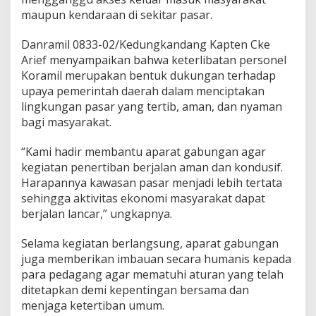
a
maupun kendaraan di sekitar pasar.
s
a
Danramil 0833-02/Kedungkandang Kapten Cke
r
Arief menyampaikan bahwa keterlibatan personel
K
e
Koramil merupakan bentuk dukungan terhadap
b
upaya pemerintah daerah dalam menciptakan
a
lingkungan pasar yang tertib, aman, dan nyaman
l
bagi masyarakat.
e
n
K
“Kami hadir membantu aparat gabungan agar
o
kegiatan penertiban berjalan aman dan kondusif.
t
Harapannya kawasan pasar menjadi lebih tertata
a
sehingga aktivitas ekonomi masyarakat dapat
M
a
berjalan lancar,” ungkapnya.
l
a
Selama kegiatan berlangsung, aparat gabungan
n
juga memberikan imbauan secara humanis kepada
g
para pedagang agar mematuhi aturan yang telah
ditetapkan demi kepentingan bersama dan
menjaga ketertiban umum.