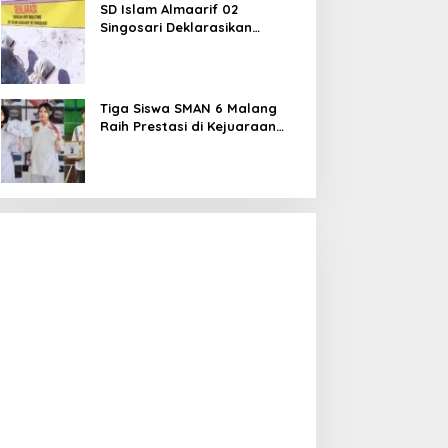
SD Islam Almaarif 02
Singosari Deklarasikan
Perang terhadap Bullying,
Teguhkan Komitmen Sekolah
Ramah Anak
Tiga Siswa SMAN 6 Malang
Raih Prestasi di Kejuaraan
Karate dan Bulu Tangkis,
Harumkan Nama Sekolah