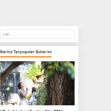
C
a
r
i
u
Berita Terpopuler Bulan Ini
n
t
u
k
: