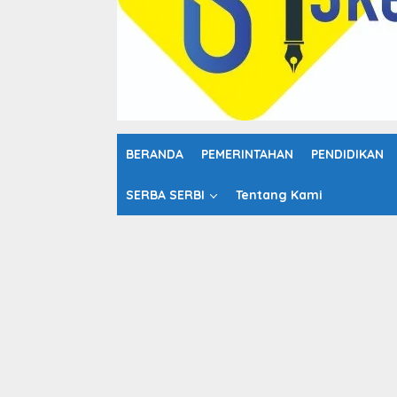
o
n
t
e
n
BERANDA
PEMERINTAHAN
PENDIDIKAN
SERBA SERBI
Tentang Kami