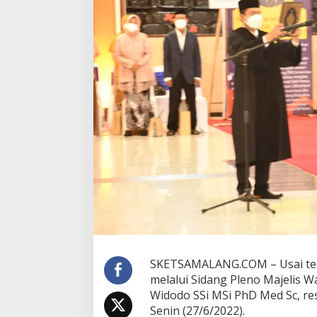
o
R
e
s
m
i
J
a
b
a
t
R
e
k
t
o
r
B
a
r
u
SKETSAMALANG.COM – Usai terpi
U
melalui Sidang Pleno Majelis Wa
B
Widodo SSi MSi PhD Med Sc, res
Senin (27/6/2022).