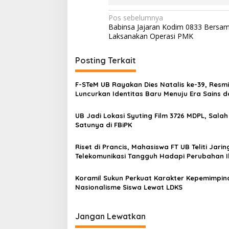
N
Pos sebelumnya
Babinsa Jajaran Kodim 0833 Bersam
a
Laksanakan Operasi PMK
v
i
Posting Terkait
g
F-STeM UB Rayakan Dies Natalis ke-39, Resmi
a
Luncurkan Identitas Baru Menuju Era Sains d
s
Teknologi
UB Jadi Lokasi Syuting Film 3726 MDPL, Salah
i
Satunya di FBiPK
p
o
Riset di Prancis, Mahasiswa FT UB Teliti Jari
Telekomunikasi Tangguh Hadapi Perubahan I
s
Koramil Sukun Perkuat Karakter Kepemimpin
Nasionalisme Siswa Lewat LDKS
Jangan Lewatkan