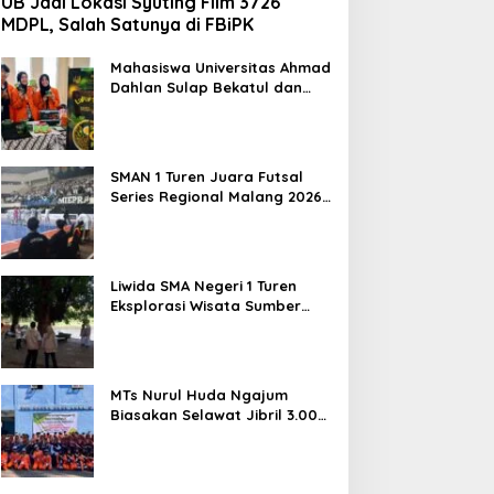
UB Jadi Lokasi Syuting Film 3726
MDPL, Salah Satunya di FBiPK
Mahasiswa Universitas Ahmad
Dahlan Sulap Bekatul dan
Daun Kelor Jadi Mi Sehat
Bebas Gluten, Lahirkan
Inovasi BEKAMIE dan BEKRESS
SMAN 1 Turen Juara Futsal
Series Regional Malang 2026,
Siap Berlaga di Tingkat
Nasional
Liwida SMA Negeri 1 Turen
Eksplorasi Wisata Sumber
Sira, Dorong Literasi dan
Promosi Hidden Gem
Kabupaten Malang
MTs Nurul Huda Ngajum
Biasakan Selawat Jibril 3.000
Kali dan Siapkan Siswa
Berjiwa Wirausaha