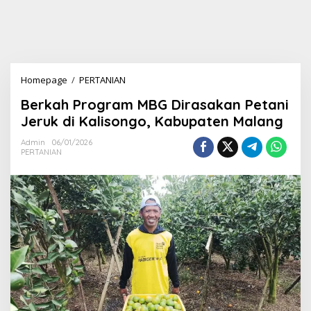
Homepage
/
PERTANIAN
B
e
Berkah Program MBG Dirasakan Petani
r
k
Jeruk di Kalisongo, Kabupaten Malang
a
h
Admin
06/01/2026
PERTANIAN
P
r
o
g
r
a
m
M
B
G
D
i
r