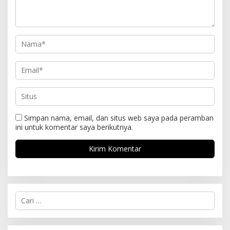
Simpan nama, email, dan situs web saya pada peramban
ini untuk komentar saya berikutnya.
C
a
r
i