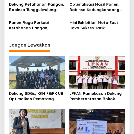
s
Jangan Korbankan Petani
PhytoTracker Berbasis AI
Dukung Ketahanan Pangan,
Optimalisasi Hasil Panen,
Babinsa Tunggulwulung
Babinsa Kedungkandang
Monitoring Budidaya
Dampingi Penanaman Padi
Bawang Milik Warga di
Metode PM-AAS di
Panen Raya Perkuat
Mini Exhibition Moto East
Lowokwaru
Kelurahan Buring
Ketahanan Pangan,
Java Sukses Tarik
Senator Lia Istifhama
Perhatian Pengunjung
Dorong HKTI Kawal Aspirasi
Lewat MotoBooth dan
Petani hingga Tingkat
Temporary Tattoo
Jangan Lewatkan
Nasional
Dukung SDGs, KKN FBiPK UB
LPKAN Pamekasan Dukung
Optimalkan Pematang
Pemberantasan Rokok
Sawah untuk Konservasi
Ilegal, Minta Pemerintah
Plasma Nutfah
Lindungi Petani Tembakau
Madura