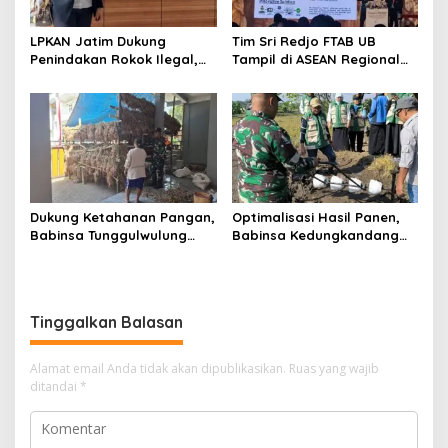
LPKAN Jatim Dukung
Tim Sri Redjo FTAB UB
Penindakan Rokok Ilegal,
Tampil di ASEAN Regional
Minta Kebijakan Tembakau
Forum, Kenalkan
Jangan Korbankan Petani
PhytoTracker Berbasis AI
Dukung Ketahanan Pangan,
Optimalisasi Hasil Panen,
Babinsa Tunggulwulung
Babinsa Kedungkandang
Monitoring Budidaya
Dampingi Penanaman Padi
Bawang Milik Warga di
Metode PM-AAS di
Lowokwaru
Kelurahan Buring
Tinggalkan Balasan
Alamat email Anda tidak akan dipublikasikan.
Ruas yang wajib
ditandai
*