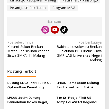
Kalisongo Kabupaten Malang
Petani Jeruk Kalisongo
Petani Jeruk Pak Tarno
Program MBG
Ikuti Kami
N
Pos sebelumnya
Pos berikutnya
Koramil Sukun Berikan
Babinsa Lowokwaru Berikan
a
Materi Kedisiplinan kepada
Pelatihan PBB untuk Siswa
v
Siswa SMKN 11 Malang
SMP LAB Universitas Negeri
Malang
i
g
Posting Terkait
a
s
Dukung SDGs, KKN FBiPK UB
LPKAN Pamekasan Dukung
Optimalkan Pematang
Pemberantasan Rokok
i
Sawah untuk Konservasi
Ilegal, Minta Pemerintah
p
Plasma Nutfah
Lindungi Petani Tembakau
LPKAN Jatim Dukung
Tim Sri Redjo FTAB UB
Madura
Penindakan Rokok Ilegal,
Tampil di ASEAN Regional
o
Minta Kebijakan Tembakau
Forum, Kenalkan