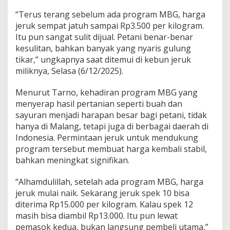
n
“Terus terang sebelum ada program MBG, harga
g
o
jeruk sempat jatuh sampai Rp3.500 per kilogram.
,
Itu pun sangat sulit dijual. Petani benar-benar
K
kesulitan, bahkan banyak yang nyaris gulung
a
tikar,” ungkapnya saat ditemui di kebun jeruk
b
miliknya, Selasa (6/12/2025).
u
p
a
Menurut Tarno, kehadiran program MBG yang
t
menyerap hasil pertanian seperti buah dan
e
sayuran menjadi harapan besar bagi petani, tidak
n
hanya di Malang, tetapi juga di berbagai daerah di
M
a
Indonesia. Permintaan jeruk untuk mendukung
l
program tersebut membuat harga kembali stabil,
a
bahkan meningkat signifikan.
n
g
“Alhamdulillah, setelah ada program MBG, harga
jeruk mulai naik. Sekarang jeruk spek 10 bisa
diterima Rp15.000 per kilogram. Kalau spek 12
masih bisa diambil Rp13.000. Itu pun lewat
pemasok kedua, bukan langsung pembeli utama,”