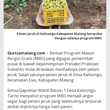
a
s
a
k
a
n
P
e
Petani Jeruk di Kalisongo Kabupaten Malang bersyukur
t
dengan adanya program MBG.
a
n
i
Sketsamalang.com
– Berkah Program Makan
J
Bergizi Gratis (MBG) yang digagas pemerintah
e
pusat di bawah kepemimpinan Presiden Prabowo
r
u
Subianto mulai dirasakan manfaatnya oleh petani
k
jeruk. Salah satunya petani jeruk di Desa Kalisongo,
d
Kecamatan Dau, Kabupaten Malang.
i
K
Ketua Gapoktan Mardi Basuki 1 Desa Kalisongo,
a
l
Tarno menyebut program MBG menjadi angin
i
segar bagi petani jeruk yang sebelumnya terpuruk
s
akibat anjloknya harga hasil panen.
o