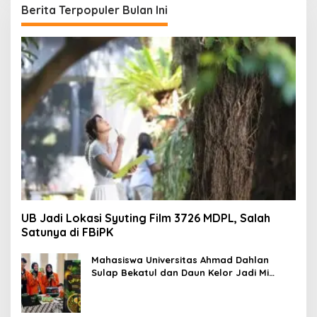
u
Berita Terpopuler Bulan Ini
n
t
u
k
:
UB Jadi Lokasi Syuting Film 3726 MDPL, Salah
Satunya di FBiPK
Mahasiswa Universitas Ahmad Dahlan
Sulap Bekatul dan Daun Kelor Jadi Mi
Sehat Bebas Gluten, Lahirkan Inovasi
BEKAMIE dan BEKRESS