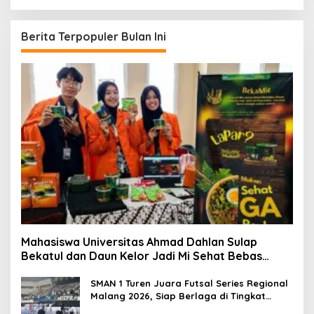
r
i
u
Berita Terpopuler Bulan Ini
n
t
u
k
:
Mahasiswa Universitas Ahmad Dahlan Sulap
Bekatul dan Daun Kelor Jadi Mi Sehat Bebas
Gluten, Lahirkan Inovasi BEKAMIE dan BEKRESS
SMAN 1 Turen Juara Futsal Series Regional
Malang 2026, Siap Berlaga di Tingkat
Nasional