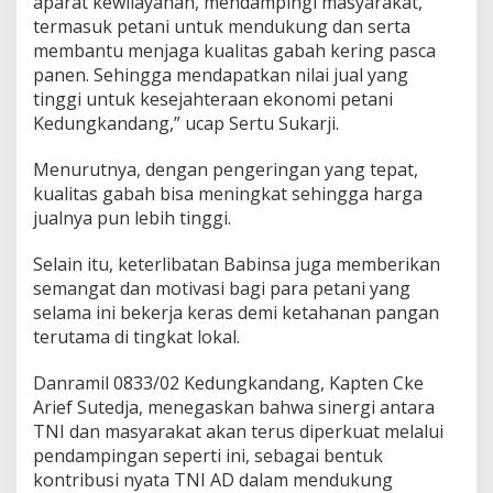
aparat kewilayahan, mendampingi masyarakat,
a
termasuk petani untuk mendukung dan serta
b
membantu menjaga kualitas gabah kering pasca
a
h
panen. Sehingga mendapatkan nilai jual yang
K
tinggi untuk kesejahteraan ekonomi petani
e
Kedungkandang,” ucap Sertu Sukarji.
r
i
Menurutnya, dengan pengeringan yang tepat,
n
g
kualitas gabah bisa meningkat sehingga harga
jualnya pun lebih tinggi.
Selain itu, keterlibatan Babinsa juga memberikan
semangat dan motivasi bagi para petani yang
selama ini bekerja keras demi ketahanan pangan
terutama di tingkat lokal.
Danramil 0833/02 Kedungkandang, Kapten Cke
Arief Sutedja, menegaskan bahwa sinergi antara
TNI dan masyarakat akan terus diperkuat melalui
pendampingan seperti ini, sebagai bentuk
kontribusi nyata TNI AD dalam mendukung