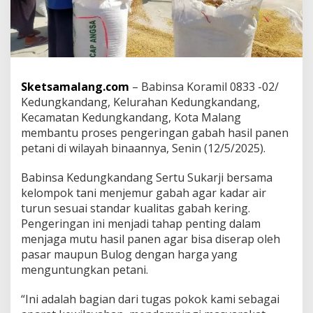
g
B
a
n
t
u
P
Sketsamalang.com
– Babinsa Koramil 0833 -02/
e
Kedungkandang, Kelurahan Kedungkandang,
t
Kecamatan Kedungkandang, Kota Malang
a
membantu proses pengeringan gabah hasil panen
n
i
petani di wilayah binaannya, Senin (12/5/2025).
J
a
Babinsa Kedungkandang Sertu Sukarji bersama
g
kelompok tani menjemur gabah agar kadar air
a
turun sesuai standar kualitas gabah kering.
K
u
Pengeringan ini menjadi tahap penting dalam
a
menjaga mutu hasil panen agar bisa diserap oleh
l
pasar maupun Bulog dengan harga yang
i
menguntungkan petani.
t
a
s
“Ini adalah bagian dari tugas pokok kami sebagai
G