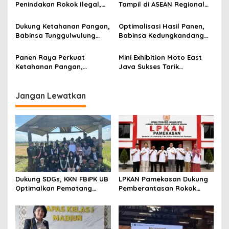
Madura
Penindakan Rokok Ilegal,
Tampil di ASEAN Regional
o
Minta Kebijakan Tembakau
Forum, Kenalkan
s
Jangan Korbankan Petani
PhytoTracker Berbasis AI
Dukung Ketahanan Pangan,
Optimalisasi Hasil Panen,
Babinsa Tunggulwulung
Babinsa Kedungkandang
Monitoring Budidaya
Dampingi Penanaman Padi
Bawang Milik Warga di
Metode PM-AAS di
Panen Raya Perkuat
Mini Exhibition Moto East
Lowokwaru
Kelurahan Buring
Ketahanan Pangan,
Java Sukses Tarik
Senator Lia Istifhama
Perhatian Pengunjung
Dorong HKTI Kawal Aspirasi
Lewat MotoBooth dan
Petani hingga Tingkat
Temporary Tattoo
Jangan Lewatkan
Nasional
Dukung SDGs, KKN FBiPK UB
LPKAN Pamekasan Dukung
Optimalkan Pematang
Pemberantasan Rokok
Sawah untuk Konservasi
Ilegal, Minta Pemerintah
Plasma Nutfah
Lindungi Petani Tembakau
Madura