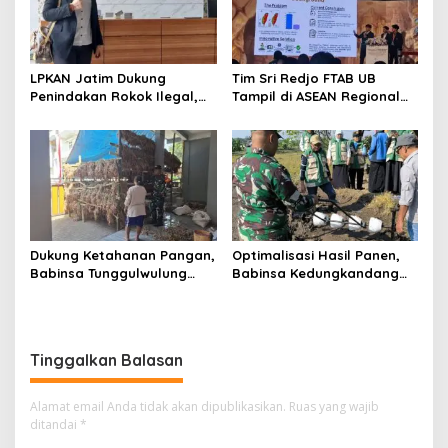
LPKAN Jatim Dukung
Tim Sri Redjo FTAB UB
Penindakan Rokok Ilegal,
Tampil di ASEAN Regional
Minta Kebijakan Tembakau
Forum, Kenalkan
Jangan Korbankan Petani
PhytoTracker Berbasis AI
Dukung Ketahanan Pangan,
Optimalisasi Hasil Panen,
Babinsa Tunggulwulung
Babinsa Kedungkandang
Monitoring Budidaya
Dampingi Penanaman Padi
Bawang Milik Warga di
Metode PM-AAS di
Lowokwaru
Kelurahan Buring
Tinggalkan Balasan
Alamat email Anda tidak akan dipublikasikan.
Ruas yang wajib
ditandai
*