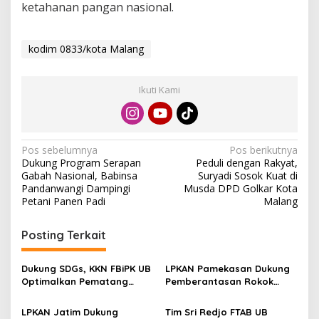
ketahanan pangan nasional.
kodim 0833/kota Malang
Ikuti Kami
N
Pos sebelumnya
Pos berikutnya
Dukung Program Serapan
Peduli dengan Rakyat,
a
Gabah Nasional, Babinsa
Suryadi Sosok Kuat di
v
Pandanwangi Dampingi
Musda DPD Golkar Kota
Petani Panen Padi
Malang
i
g
Posting Terkait
a
s
Dukung SDGs, KKN FBiPK UB
LPKAN Pamekasan Dukung
Optimalkan Pematang
Pemberantasan Rokok
i
Sawah untuk Konservasi
Ilegal, Minta Pemerintah
p
Plasma Nutfah
Lindungi Petani Tembakau
LPKAN Jatim Dukung
Tim Sri Redjo FTAB UB