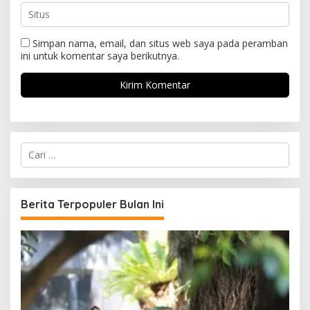
Simpan nama, email, dan situs web saya pada peramban
ini untuk komentar saya berikutnya.
C
a
r
i
u
Berita Terpopuler Bulan Ini
n
t
u
k
: