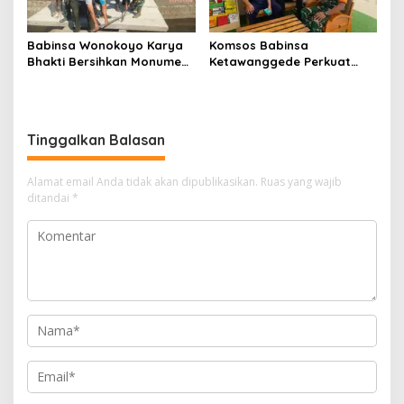
Babinsa Wonokoyo Karya
Komsos Babinsa
Bhakti Bersihkan Monumen
Ketawanggede Perkuat
Wisata Juang Hamid Rusdi
Soliditas dan Kemitraan
Bersama Warga
Tinggalkan Balasan
Alamat email Anda tidak akan dipublikasikan.
Ruas yang wajib
ditandai
*