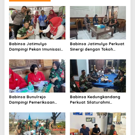
Babinsa Jatimulyo
Babinsa Jatimulyo Perkuat
Dampingi Pekan Imunisasi
Sinergi dengan Tokoh
2026, Perkuat Perlindungan
Masyarakat
Kesehatan Anak di Kota
Malang
Babinsa Bunulrejo
Babinsa Kedungkandang
Dampingi Pemeriksaan
Perkuat Silaturahmi
Kesehatan Lansia, Perkuat
dengan Warga Lewat
Kepedulian terhadap
Komsos Rutin
Kesehatan Masyarakat