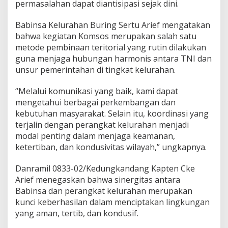
permasalahan dapat diantisipasi sejak dini.
t
K
e
Babinsa Kelurahan Buring Sertu Arief mengatakan
l
bahwa kegiatan Komsos merupakan salah satu
u
metode pembinaan teritorial yang rutin dilakukan
r
guna menjaga hubungan harmonis antara TNI dan
a
unsur pemerintahan di tingkat kelurahan.
h
a
n
“Melalui komunikasi yang baik, kami dapat
S
mengetahui berbagai perkembangan dan
e
kebutuhan masyarakat. Selain itu, koordinasi yang
r
terjalin dengan perangkat kelurahan menjadi
a
p
modal penting dalam menjaga keamanan,
A
ketertiban, dan kondusivitas wilayah,” ungkapnya.
s
p
Danramil 0833-02/Kedungkandang Kapten Cke
i
Arief menegaskan bahwa sinergitas antara
r
a
Babinsa dan perangkat kelurahan merupakan
s
kunci keberhasilan dalam menciptakan lingkungan
i
yang aman, tertib, dan kondusif.
W
a