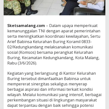
t
S
i
n
e
r
Sketsamalang.com
– Dalam upaya memperkuat
g
kemanunggalan TNI dengan aparat pemerintahan
i
serta meningkatkan koordinasi kewilayahan, Sertu
t
Arief Babinsa Kelurahan Buring Koramil 0833-
a
s
02/Kedungkandang melaksanakan komunikasi
d
sosial (Komsos) bersama perangkat Kelurahan
e
Buring, Kecamatan Kedungkandang, Kota Malang,
n
Rabu (3/6/2026).
g
a
n
Kegiatan yang berlangsung di Kantor Kelurahan
P
Buring tersebut dimanfaatkan Babinsa untuk
e
mempererat sinergitas sekaligus menyerap
r
berbagai aspirasi dan informasi terkait kondisi
a
n
wilayah. Melalui komunikasi yang intensif, berbagai
g
perkembangan situasi di lingkungan masyarakat
k
dapat terpantau dengan baik sehingga potensi
a