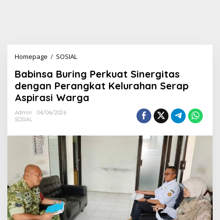
Homepage
/
SOSIAL
B
a
Babinsa Buring Perkuat Sinergitas
b
i
dengan Perangkat Kelurahan Serap
n
Aspirasi Warga
s
a
Admin
04/06/2026
B
SOSIAL
u
r
i
n
g
P
e
r
k
u
a