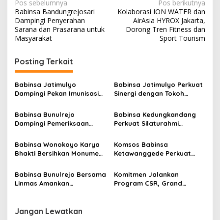
N
Pos sebelumnya
Pos berikutnya
Babinsa Bandungrejosari
Kolaborasi ION WATER dan
a
Dampingi Penyerahan
AirAsia HYROX Jakarta,
v
Sarana dan Prasarana untuk
Dorong Tren Fitness dan
Masyarakat
Sport Tourism
i
g
Posting Terkait
a
s
Babinsa Jatimulyo
Babinsa Jatimulyo Perkuat
Dampingi Pekan Imunisasi
Sinergi dengan Tokoh
i
2026, Perkuat Perlindungan
Masyarakat
p
Kesehatan Anak di Kota
Babinsa Bunulrejo
Babinsa Kedungkandang
Malang
Dampingi Pemeriksaan
Perkuat Silaturahmi
o
Kesehatan Lansia, Perkuat
dengan Warga Lewat
s
Kepedulian terhadap
Komsos Rutin
Babinsa Wonokoyo Karya
Komsos Babinsa
Kesehatan Masyarakat
Bhakti Bersihkan Monumen
Ketawanggede Perkuat
Wisata Juang Hamid Rusdi
Soliditas dan Kemitraan
Bersama Warga
Babinsa Bunulrejo Bersama
Komitmen Jalankan
Linmas Amankan
Program CSR, Grand
Peringatan HUT ke-81 RI
Mercure Malang Mirama
Ajak Anak Asuh Belanja
hingga Wisata Edukasi
Jangan Lewatkan