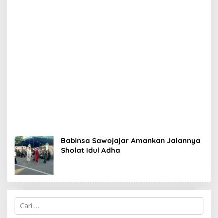
Babinsa Sawojajar Amankan Jalannya
Sholat Idul Adha
C
a