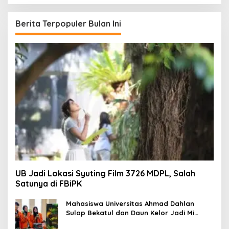
r
i
u
Berita Terpopuler Bulan Ini
n
t
u
k
:
UB Jadi Lokasi Syuting Film 3726 MDPL, Salah
Satunya di FBiPK
Mahasiswa Universitas Ahmad Dahlan
Sulap Bekatul dan Daun Kelor Jadi Mi
Sehat Bebas Gluten, Lahirkan Inovasi