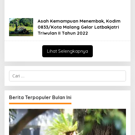
Asah Kemampuan Menembak, Kodim
0833/Kota Malang Gelar Latbakjatri
Triwulan II Tahun 2022
Lihat Selengkapnya
C
a
r
i
u
Berita Terpopuler Bulan Ini
n
t
u
k
: