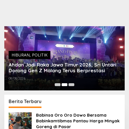
HIBURAN
,
POLITIK
Ahdan Jadi Raka Jawa Timur 2026, Sri Untari
Dorong Gen Z Malang Terus Berprestasi
08/08/2026
Berita Terbaru
S
Babinsa Oro Oro Dowo Bersama
k
Babinkamtibmas Pantau Harga Minyak
e
Goreng di Pasar
t