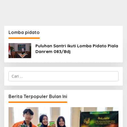
Lomba pidato
Puluhan Santri Ikuti Lomba Pidato Piala
Danrem 083/Bdj
C
a
r
i
u
Berita Terpopuler Bulan Ini
n
t
u
k
: