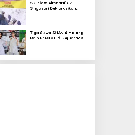
SD Islam Almaarif 02
Singosari Deklarasikan
Perang terhadap Bullying,
Teguhkan Komitmen Sekolah
Ramah Anak
Tiga Siswa SMAN 6 Malang
Raih Prestasi di Kejuaraan
Karate dan Bulu Tangkis,
Harumkan Nama Sekolah