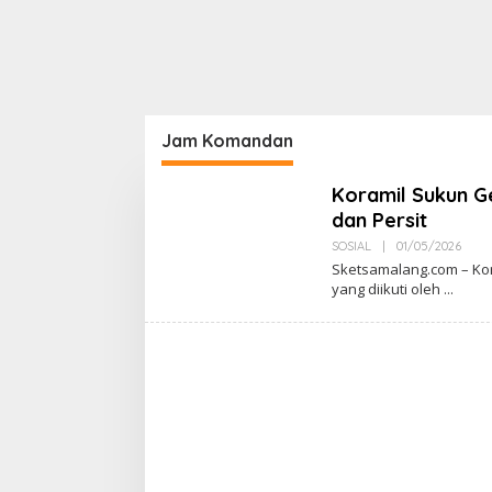
Jam Komandan
Koramil Sukun 
dan Persit
SOSIAL
|
01/05/2026
O
L
Sketsamalang.com – Ko
E
yang diikuti oleh
H
A
D
M
I
N