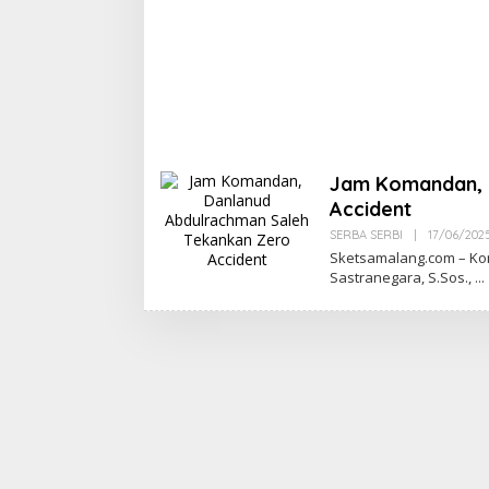
Jam Komandan, 
Accident
SERBA SERBI
|
17/06/202
Sketsamalang.com – Ko
Sastranegara, S.Sos.,