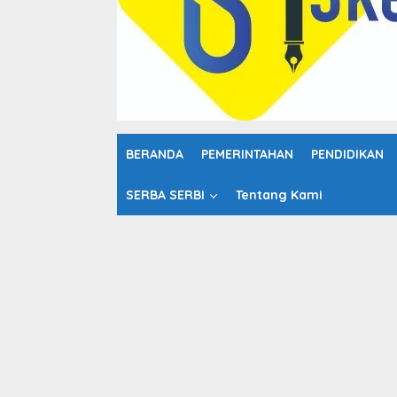
o
n
t
e
n
BERANDA
PEMERINTAHAN
PENDIDIKAN
SERBA SERBI
Tentang Kami