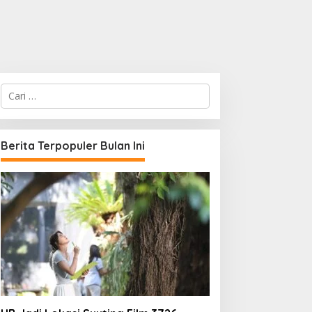
C
a
r
i
u
Berita Terpopuler Bulan Ini
n
t
u
k
: