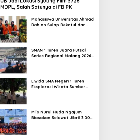
UB Jadi Lokasi Syuting Film 3726
MDPL, Salah Satunya di FBiPK
Mahasiswa Universitas Ahmad
Dahlan Sulap Bekatul dan
Daun Kelor Jadi Mi Sehat
Bebas Gluten, Lahirkan
Inovasi BEKAMIE dan BEKRESS
SMAN 1 Turen Juara Futsal
Series Regional Malang 2026,
Siap Berlaga di Tingkat
Nasional
Liwida SMA Negeri 1 Turen
Eksplorasi Wisata Sumber
Sira, Dorong Literasi dan
Promosi Hidden Gem
Kabupaten Malang
MTs Nurul Huda Ngajum
Biasakan Selawat Jibril 3.000
Kali dan Siapkan Siswa
Berjiwa Wirausaha