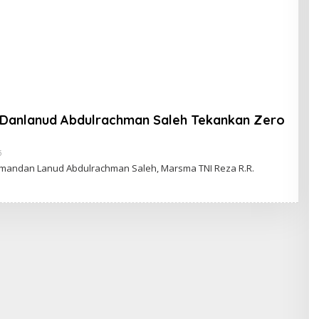
Danlanud Abdulrachman Saleh Tekankan Zero
5
O
L
mandan Lanud Abdulrachman Saleh, Marsma TNI Reza R.R.
E
H
A
D
M
I
N